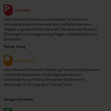
Stillen Sie Ihren Wissensdurst und entdecken Sie bei Patmos
interessante und aufschlussreiche Sach- und Fachbücher sowie
Ratgeber zu gesellschaftlich relevanten Themen aus den Bereichen
Psychologie und Lebensgestaltung, Religion und Gesellschaft sowie
Spiritualität.
Patmos Verlag
Lebensfreude in farbenfroher Gestaltung: Persönliche Geschenke mit
wohltuenden Inspirationen. Irische Segenswünsche und
Geschenkbücher zum Thema älter werden. Grußkarten für
Geburtstage, zur Ermutigung, zu Trost und Trauer.
Verlag am Eschbach