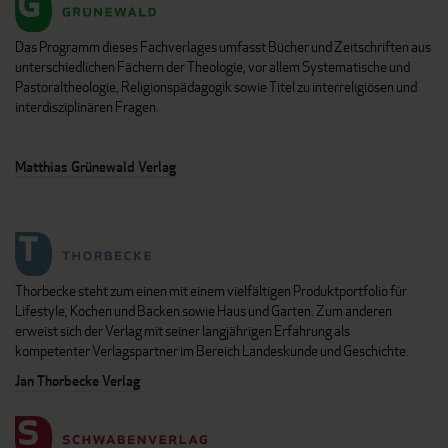
Das Programm dieses Fachverlages umfasst Bücher und Zeitschriften aus
unterschiedlichen Fächern der Theologie, vor allem Systematische und
Pastoraltheologie, Religionspädagogik sowie Titel zu interreligiösen und
interdisziplinären Fragen.
Matthias Grünewald Verlag
Thorbecke steht zum einen mit einem vielfältigen Produktportfolio für
Lifestyle, Kochen und Backen sowie Haus und Garten. Zum anderen
erweist sich der Verlag mit seiner langjährigen Erfahrung als
kompetenter Verlagspartner im Bereich Landeskunde und Geschichte.
Jan Thorbecke Verlag