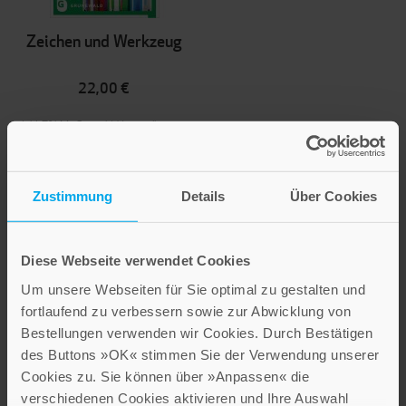
Zeichen und Werkzeug
22,00 €
Inkl. 7% MwSt.
,
exkl.
Versandkosten
Zustimmung
Details
Über Cookies
Diese Webseite verwendet Cookies
Um unsere Webseiten für Sie optimal zu gestalten und
fortlaufend zu verbessern sowie zur Abwicklung von
Bestellungen verwenden wir Cookies. Durch Bestätigen
In der Sorge um die
des Buttons »OK« stimmen Sie der Verwendung unserer
Priester und das ganze
Cookies zu. Sie können über »Anpassen« die
Gottesvolk
verschiedenen Cookies aktivieren und Ihre Auswahl