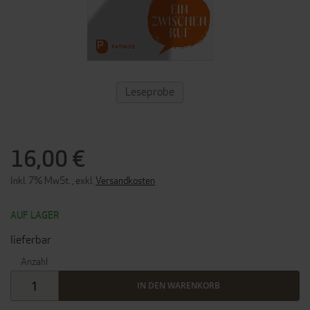
ZUM
Leseprobe
ANFANG
DER
BILDERGALERIE
SPRINGEN
16,00 €
Inkl. 7% MwSt.
,
exkl.
Versandkosten
AUF LAGER
lieferbar
Anzahl
IN DEN WARENKORB