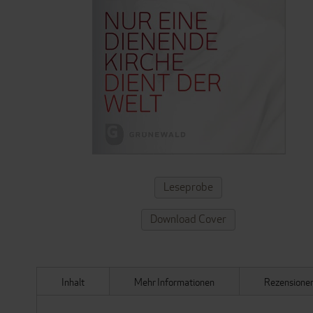
ZUM
Leseprobe
ANFANG
DER
Download Cover
BILDERGALERIE
SPRINGEN
Inhalt
Mehr Informationen
Rezensione