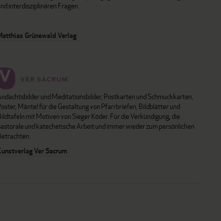
nd interdisziplinären Fragen.
Matthias Grünewald Verlag
Andachtsbilder und Meditationsbilder, Postkarten und Schmuckkarten,
oster, Mäntel für die Gestaltung von Pfarrbriefen, Bildblätter und
ildtafeln mit Motiven von Sieger Köder. Für die Verkündigung, die
pastorale und katechetische Arbeit und immer wieder zum persönlichen
Betrachten.
Kunstverlag Ver Sacrum