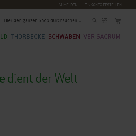
ANMELDEN
EIN KONTO ERSTELLEN
MEIN WA
Suche
LD
THORBECKE
SCHWABEN
VER SACRUM
e dient der Welt