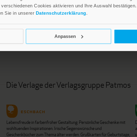
verschiedenen Cookies aktivieren und Ihre Auswahl bestätigen.
en Sie in unserer
Datenschutzerklärung
.
LEBE GUT MAGAZIN
NEWSLETTER
Anpassen
Die Verlage der Verlagsgruppe Patmos
Lebensfreude in farbenfroher Gestaltung: Persönliche Geschenke mit
wohltuenden Inspirationen. Irische Segenswünsche und
Geschenkbücher zum Thema älter werden. Grußkarten für Geburtstage,
u