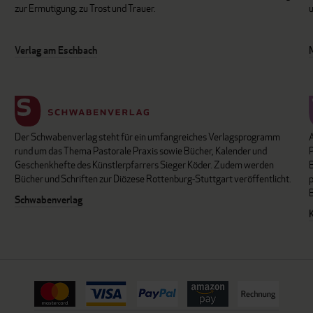
zur Ermutigung, zu Trost und Trauer.
u
Verlag am Eschbach
Der Schwabenverlag steht für ein umfangreiches Verlagsprogramm
P
rund um das Thema Pastorale Praxis sowie Bücher, Kalender und
B
Geschenkhefte des Künstlerpfarrers Sieger Köder. Zudem werden
Bücher und Schriften zur Diözese Rottenburg-Stuttgart veröffentlicht.
Schwabenverlag