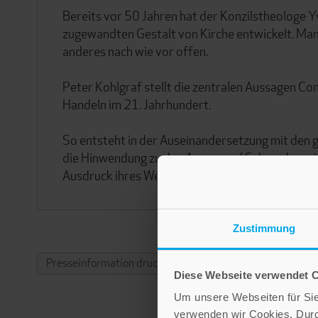
Bereits vor 50 Jahren hat der Konzilstheologe Y
zugewandten Gestalt von Kirche entwickelt. Man
anderes nach wie vor offen.
Peter Kohlgraf stellt die zentralen Aussagen Cong
Handeln im 21. Jahrhundert.
So entsteht in der Auseinandersetzung mit den g
die Hinwendung zu den Armen und Schwachen nicht
Ausdruck ihres Wesens: Denn nur eine dienende u
Zustimmung
Presseinformation drucken
Diese Webseite verwendet 
Um unsere Webseiten für Sie 
verwenden wir Cookies. Dur