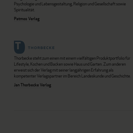
Psychologie und Lebensgestaltung, Religion und Gesellschaft sowie
Spiritualität.
Patmos Verlag
Thorbecke steht zum einen mit einem vielfältigen Produktportfolio für
Lifestyle, Kochen und Backen sowie Haus und Garten. Zum anderen
erweist sich der Verlag mit seiner langjährigen Erfahrung als
kompetenter Verlagspartner im Bereich Landeskunde und Geschichte.
Jan Thorbecke Verlag