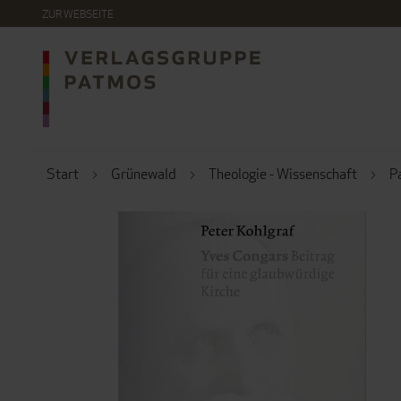
DIREKT
ZUR WEBSEITE
ZUM
INHALT
Start
Grünewald
Theologie - Wissenschaft
P
ZUM
ENDE
DER
BILDERGALERIE
SPRINGEN