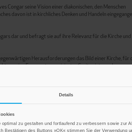
ves Congar seine Vision einer diakonischen, den Menschen
ches davon ist in kirchliches Denken und Handeln eingegange
ars dar und befragt sie auf ihre Relevanz für die Kirche und 
egenwärtigen Herausforderungen das Bild einer Kirche, für 
 nur eine Frage gut organisierter Caritas ist, sondern
nd arme Kirche ist eine glaubwürdige Kirche.
Details
Cookies
optimal zu gestalten und fortlaufend zu verbessern sowie zur 
ch Bestätigen des Buttons »OK« stimmen Sie der Verwendung un