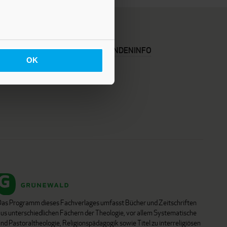
KARRIERE
KUNDENINFO
OK
Das Programm dieses Fachverlages umfasst Bücher und Zeitschriften
aus unterschiedlichen Fächern der Theologie, vor allem Systematische
nd Pastoraltheologie, Religionspädagogik sowie Titel zu interreligiösen