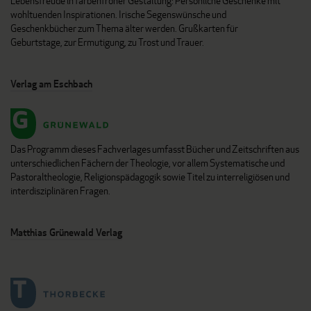
Lebensfreude in farbenfroher Gestaltung: Persönliche Geschenke mit
wohltuenden Inspirationen. Irische Segenswünsche und
Geschenkbücher zum Thema älter werden. Grußkarten für
Geburtstage, zur Ermutigung, zu Trost und Trauer.
Verlag am Eschbach
Das Programm dieses Fachverlages umfasst Bücher und Zeitschriften aus
unterschiedlichen Fächern der Theologie, vor allem Systematische und
Pastoraltheologie, Religionspädagogik sowie Titel zu interreligiösen und
interdisziplinären Fragen.
Matthias Grünewald Verlag