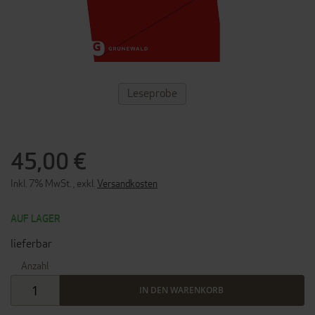
ZUM
Leseprobe
ANFANG
DER
BILDERGALERIE
SPRINGEN
45,00 €
Inkl. 7% MwSt.
,
exkl.
Versandkosten
AUF LAGER
lieferbar
Anzahl
IN DEN WARENKORB