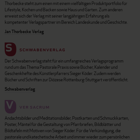
Thorbecke steht zum einen mit einem vielfältigen Produktportfolio für
Lifestyle, Kochen und Backen sowie Haus und Garten. Zum anderen
erweist sich der Verlag mit seiner langjährigen Erfahrung als
kompetenter Verlagspartner im Bereich Landeskunde und Geschichte.
Jan Thorbecke Verlag
Der Schwabenverlag steht für ein umfangreiches Verlagsprogramm
rund um das Thema Pastorale Praxis sowie Bücher, Kalender und
Geschenkhefte des Künstlerpfarrers Sieger Köder. Zudem werden
Bücher und Schriften zur Diözese Rottenburg-Stuttgart veröffentlicht.
Schwabenverlag
Andachtsbilder und Meditationsbilder, Postkarten und Schmuckkarten,
Poster, Mäntel für die Gestaltung von Pfarrbriefen, Bildblätter und
Bildtafeln mit Motiven von Sieger Köder. Für die Verkündigung, die
pastorale und katechetische Arbeit und immer wieder zum persönlichen