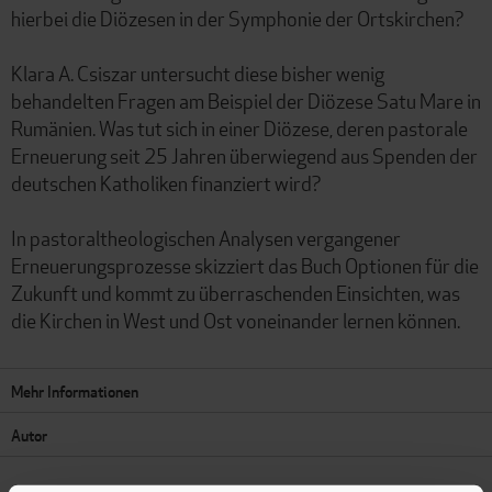
hierbei die Diözesen in der Symphonie der Ortskirchen?
Klara A. Csiszar untersucht diese bisher wenig
behandelten Fragen am Beispiel der Diözese Satu Mare in
Rumänien. Was tut sich in einer Diözese, deren pastorale
Erneuerung seit 25 Jahren überwiegend aus Spenden der
deutschen Katholiken finanziert wird?
In pastoraltheologischen Analysen vergangener
Erneuerungsprozesse skizziert das Buch Optionen für die
Zukunft und kommt zu überraschenden Einsichten, was
die Kirchen in West und Ost voneinander lernen können.
Mehr Informationen
Autor