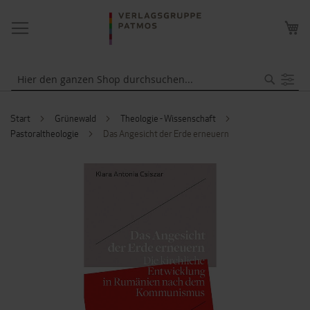
NAVIGATION
ME
UMSCHALTEN
WA
Suche
Start
Grünewald
Theologie - Wissenschaft
Pastoraltheologie
Das Angesicht der Erde erneuern
ZUM
ENDE
DER
BILDERGALERIE
SPRINGEN