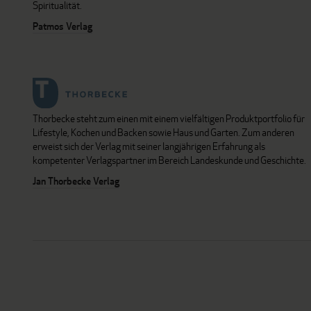
Spiritualität.
Patmos Verlag
Thorbecke steht zum einen mit einem vielfältigen Produktportfolio für
Lifestyle, Kochen und Backen sowie Haus und Garten. Zum anderen
erweist sich der Verlag mit seiner langjährigen Erfahrung als
kompetenter Verlagspartner im Bereich Landeskunde und Geschichte.
Jan Thorbecke Verlag