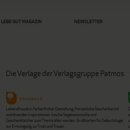
LEBE GUT MAGAZIN
NEWSLETTER
Die Verlage der Verlagsgruppe Patmos
Lebensfreude in farbenfroher Gestaltung: Persönliche Geschenke mit
wohltuenden Inspirationen. Irische Segenswünsche und
Geschenkbücher zum Thema älter werden. Grußkarten für Geburtstage,
u
zur Ermutigung, zu Trost und Trauer.
u