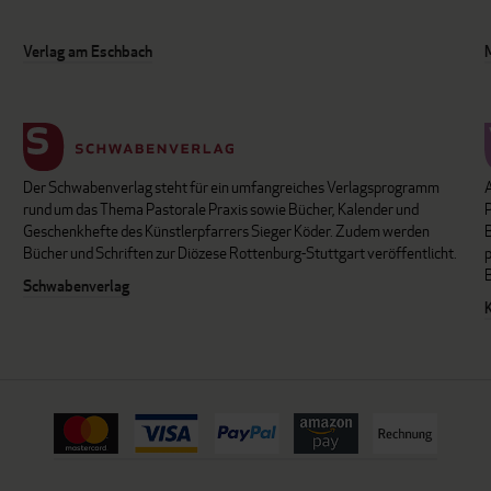
Verlag am Eschbach
Der Schwabenverlag steht für ein umfangreiches Verlagsprogramm
P
rund um das Thema Pastorale Praxis sowie Bücher, Kalender und
B
Geschenkhefte des Künstlerpfarrers Sieger Köder. Zudem werden
Bücher und Schriften zur Diözese Rottenburg-Stuttgart veröffentlicht.
Schwabenverlag