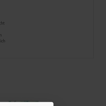
cht
n
ich