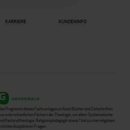
KARRIERE
KUNDENINFO
Das Programm dieses Fachverlages umfasst Bücher und Zeitschriften
aus unterschiedlichen Fächern der Theologie, vor allem Systematische
nd Pastoraltheologie, Religionspädagogik sowie Titel zu interreligiösen
nd interdisziplinären Fragen.