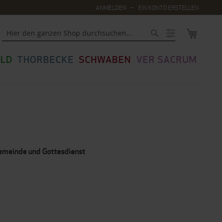
ANMELDEN
EIN KONTO ERSTELLEN
MEIN WA
Suche
LD
THORBECKE
SCHWABEN
VER SACRUM
Gemeinde und Gottesdienst