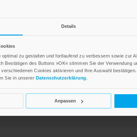
Details
Cookies
optimal zu gestalten und fortlaufend zu verbessern sowie zur 
e
Gottesdienste mit allen
Georg Moser –
ch Bestätigen des Buttons »OK« stimmen Sie der Verwendung un
Generationen
unvergessen
verschiedenen Cookies aktivieren und Ihre Auswahl bestätigen.
en Sie in unserer
Datenschutzerklärung
.
20,00 €
15,00 €
n
Inkl. 7% MwSt.
,
exkl.
Versandkosten
Inkl. 7% MwSt.
,
exkl.
Versandkosten
Anpassen