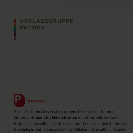
Stillen Sie Ihren Wissensdurst und entdecken Sie bei Patmos
interessante und aufschlussreiche Sach- und Fachbücher sowie
Ratgeber zu gesellschaftlich relevanten Themen aus den Bereichen
Psychologie und Lebensgestaltung, Religion und Gesellschaft sowie