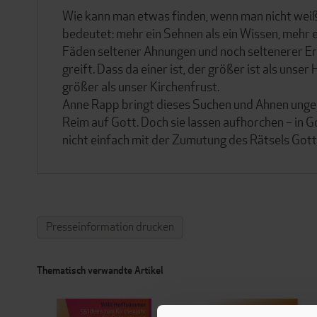
Wie kann man etwas finden, wenn man nicht weiß
bedeutet: mehr ein Sehnen als ein Wissen, mehr 
Fäden seltener Ahnungen und noch seltenerer Er
greift. Dass da einer ist, der größer ist als unse
größer als unser Kirchenfrust.
Anne Rapp bringt dieses Suchen und Ahnen unge
Reim auf Gott. Doch sie lassen aufhorchen – in 
nicht einfach mit der Zumutung des Rätsels Gott
Presseinformation drucken
Thematisch verwandte Artikel