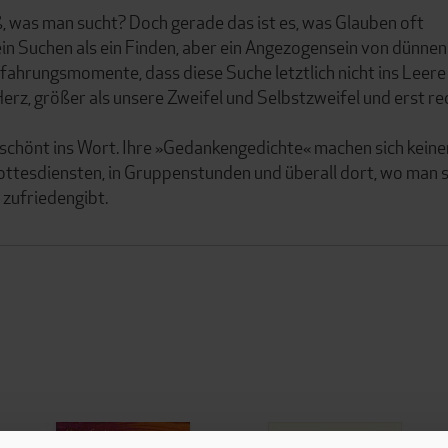
, was man sucht? Doch gerade das ist es, was Glauben oft
ein Suchen als ein Finden, aber ein Angezogensein von dünnen
fahrungsmomente, dass diese Suche letztlich nicht ins Leere
r Herz, größer als unsere Zweifel und Selbstzweifel und erst re
schönt ins Wort. Ihre »Gedankengedichte« machen sich keine
Gottesdiensten, in Gruppenstunden und überall dort, wo man s
 zufriedengibt.