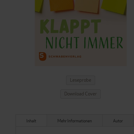
ZUM
Leseprobe
ANFANG
DER
Download Cover
BILDERGALERIE
SPRINGEN
Inhalt
Mehr Informationen
Autor