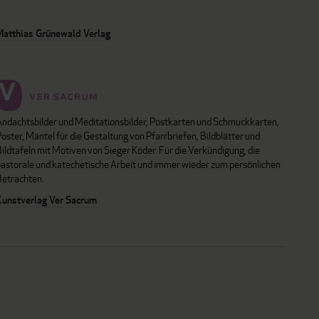
Matthias Grünewald Verlag
Andachtsbilder und Meditationsbilder, Postkarten und Schmuckkarten,
oster, Mäntel für die Gestaltung von Pfarrbriefen, Bildblätter und
ildtafeln mit Motiven von Sieger Köder. Für die Verkündigung, die
pastorale und katechetische Arbeit und immer wieder zum persönlichen
Betrachten.
Kunstverlag Ver Sacrum