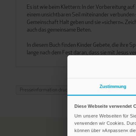
Es ist wie beim Klettern: In der Vorbereitung au
einem unsichtbaren Seil miteinander verbunden s
Gemeinschaft Halt geben und sie »sichern«. Zeic
auch das gemeinsame Beten.
In diesem Buch finden Kinder Gebete, die ihre Sp
lange nach dem Fest daran, dass sie mit Jesus v
Zustimmung
Presseinformation drucken
Diese Webseite verwendet 
Um unsere Webseiten für Sie 
verwenden wir Cookies. Dur
können über »Anpassen« die 