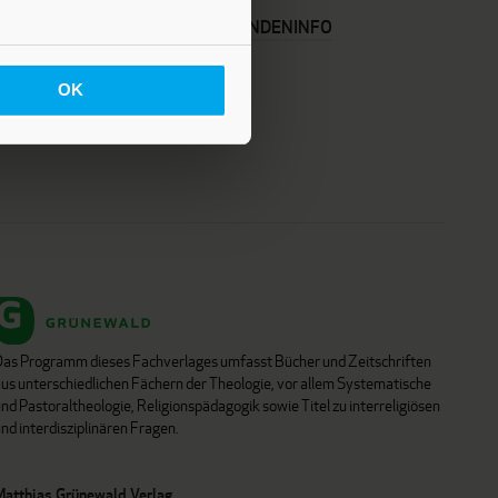
KARRIERE
KUNDENINFO
OK
Das Programm dieses Fachverlages umfasst Bücher und Zeitschriften
aus unterschiedlichen Fächern der Theologie, vor allem Systematische
nd Pastoraltheologie, Religionspädagogik sowie Titel zu interreligiösen
nd interdisziplinären Fragen.
Matthias Grünewald Verlag