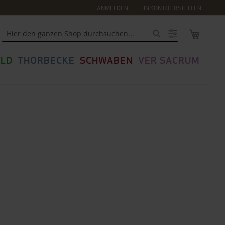
ANMELDEN
EIN KONTO ERSTELLEN
MEIN WA
Suche
LD
THORBECKE
SCHWABEN
VER SACRUM