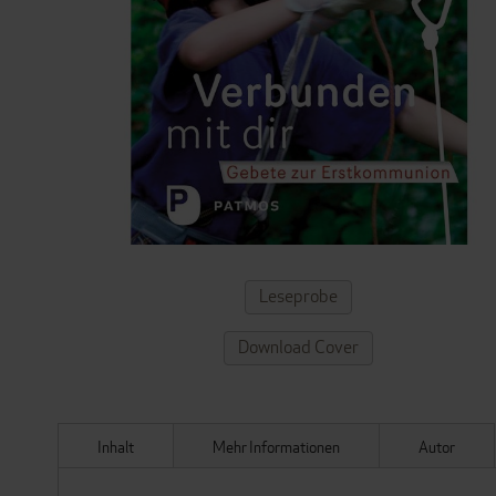
ZUM
Leseprobe
ANFANG
DER
Download Cover
BILDERGALERIE
SPRINGEN
Inhalt
Mehr Informationen
Autor