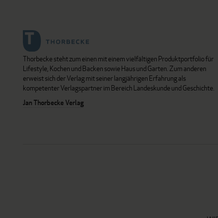
Thorbecke steht zum einen mit einem vielfältigen Produktportfolio für
Lifestyle, Kochen und Backen sowie Haus und Garten. Zum anderen
erweist sich der Verlag mit seiner langjährigen Erfahrung als
kompetenter Verlagspartner im Bereich Landeskunde und Geschichte.
Jan Thorbecke Verlag