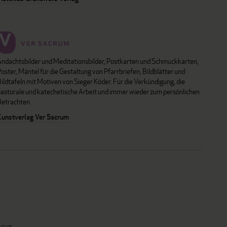
Andachtsbilder und Meditationsbilder, Postkarten und Schmuckkarten,
oster, Mäntel für die Gestaltung von Pfarrbriefen, Bildblätter und
ildtafeln mit Motiven von Sieger Köder. Für die Verkündigung, die
pastorale und katechetische Arbeit und immer wieder zum persönlichen
Betrachten.
Kunstverlag Ver Sacrum