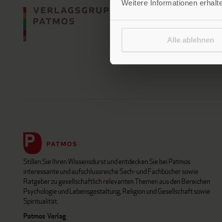
Weitere Informationen erhalt
Alle ablehnen
Stillen Sie Ihren Wissensdurst und entdecken Sie bei Patmos
interessante und aufschlussreiche Sach- und Fachbücher sowie
Ratgeber zu gesellschaftlich relevanten Themen aus den Bereichen
Psychologie und Lebensgestaltung, Religion und Gesellschaft sowie
Spiritualität.
Patmos Verlag