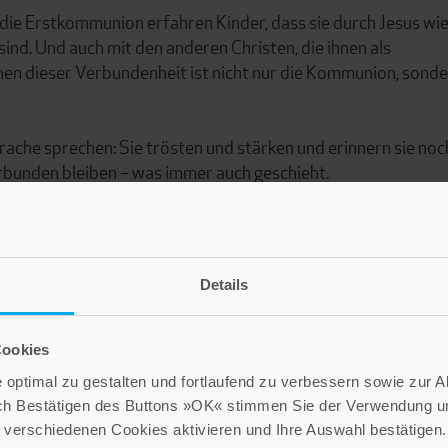
f die Erstkommunion erfahren Kinder, dass sie durch Jesus wie
ind. Und auch mit den anderen Christen, die ihnen als
hen dieser Verbundenheit ist nicht nur die Kommunion, sond
rache sprechen: Sie trösten und stärken und erinnern sie noc
erbunden bleiben – was immer auch geschieht.
Details
Cookies
optimal zu gestalten und fortlaufend zu verbessern sowie zur 
ch Bestätigen des Buttons »OK« stimmen Sie der Verwendung un
verschiedenen Cookies aktivieren und Ihre Auswahl bestätigen.