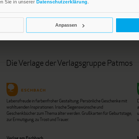
en Sie in unserer
Datenschutzerklärung
.
LEBE GUT MAGAZIN
NEWSLETTER
Anpassen
Die Verlage der Verlagsgruppe Patmos
Lebensfreude in farbenfroher Gestaltung: Persönliche Geschenke mit
wohltuenden Inspirationen. Irische Segenswünsche und
Geschenkbücher zum Thema älter werden. Grußkarten für Geburtstage,
u
zur Ermutigung, zu Trost und Trauer.
u
Verlag am Eschbach