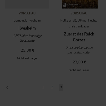
VORSCHAU
VORSCHAU
Gemeinde Ilvesheim
Rolf Zerfaß
Ottmar Fuchs
Christian Bauer
Ilvesheim
Zuerst das Reich
1250 Jahre lebendige
Gottes
Geschichte
Umrisse einer neuen
25,00 €
pastoralen Kultur
Nicht auf Lager
23,00 €
Nicht auf Lager
Seite
SEITE
ZURÜCK
Seite
Seite
1
2
Sie
3
lesen
gerade