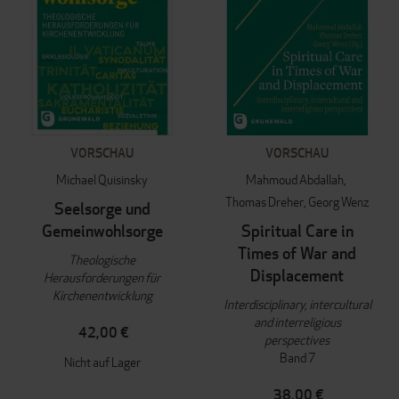
VORSCHAU
VORSCHAU
Michael Quisinsky
Mahmoud Abdallah
Thomas Dreher
Georg Wenz
Seelsorge und
Gemeinwohlsorge
Spiritual Care in
Times of War and
Theologische
Displacement
Herausforderungen für
Kirchenentwicklung
Interdisciplinary, intercultural
and interreligious
42,00 €
perspectives
Band 7
Nicht auf Lager
38,00 €