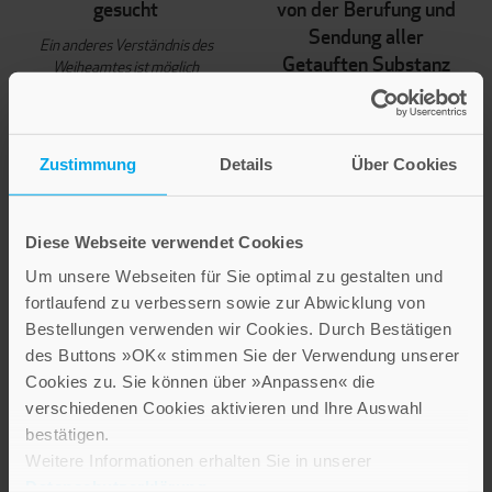
gesucht
von der Berufung und
Sendung aller
Ein anderes Verständnis des
Getauften Substanz
Weiheamtes ist möglich
gewinnt ...«
22,00 €
Eine pastoralpsychologische
Nicht auf Lager
Untersuchung zu
Zustimmung
Details
Über Cookies
Eigeninitiative und
Veränderungsbereitschaft an
kirchlichen Orten der
Gegenwart
Diese Webseite verwendet Cookies
Band 54
Um unsere Webseiten für Sie optimal zu gestalten und
75,00 €
fortlaufend zu verbessern sowie zur Abwicklung von
Bestellungen verwenden wir Cookies. Durch Bestätigen
Nicht auf Lager
des Buttons »OK« stimmen Sie der Verwendung unserer
Cookies zu. Sie können über »Anpassen« die
verschiedenen Cookies aktivieren und Ihre Auswahl
bestätigen.
Weitere Informationen erhalten Sie in unserer
Datenschutzerklärung
.