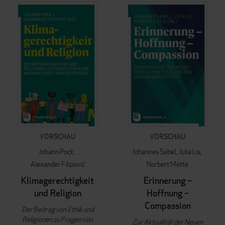
VORSCHAU
VORSCHAU
Johann Pock
Johannes Sabel
Julia Lis
Alexander Filipović
Norbert Mette
Klimagerechtigkeit
Erinnerung –
und Religion
Hoffnung –
Compassion
Der Beitrag von Ethik und
Religionen zu Fragen von
Zur Aktualität der Neuen