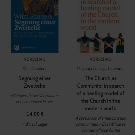
VORSCHAU
VORSCHAU
Wilm Sanders
Mayanja Gonzaga Lutwama
Segnung einer
The Church as
Zweitehe
Communio: in search
of a healing model of
Plädoyer für die Übernahme
the Church in the
der orthodoxen Praxis
modern world
14,00 €
A case study of small christian
Nicht auf Lager
communities in East Africa as
sources of hope for the