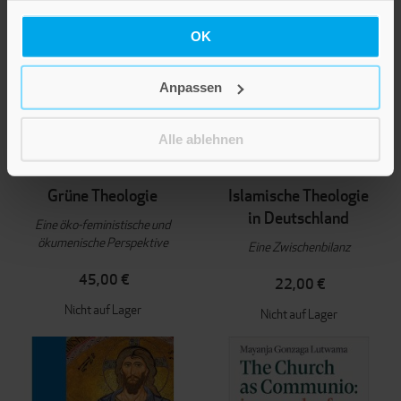
OK
Anpassen
Alle ablehnen
VORSCHAU
VORSCHAU
Trees van Montfoort
Detlef Schneider-Stengel
Grüne Theologie
Islamische Theologie
in Deutschland
Eine öko-feministische und
ökumenische Perspektive
Eine Zwischenbilanz
45,00 €
22,00 €
Nicht auf Lager
Nicht auf Lager