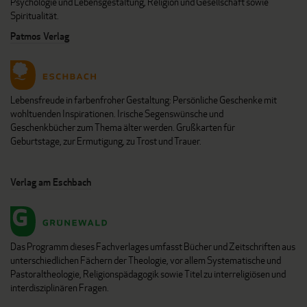
Psychologie und Lebensgestaltung, Religion und Gesellschaft sowie
Spiritualität.
Patmos Verlag
Lebensfreude in farbenfroher Gestaltung: Persönliche Geschenke mit
wohltuenden Inspirationen. Irische Segenswünsche und
Geschenkbücher zum Thema älter werden. Grußkarten für
Geburtstage, zur Ermutigung, zu Trost und Trauer.
Verlag am Eschbach
Das Programm dieses Fachverlages umfasst Bücher und Zeitschriften aus
unterschiedlichen Fächern der Theologie, vor allem Systematische und
Pastoraltheologie, Religionspädagogik sowie Titel zu interreligiösen und
interdisziplinären Fragen.