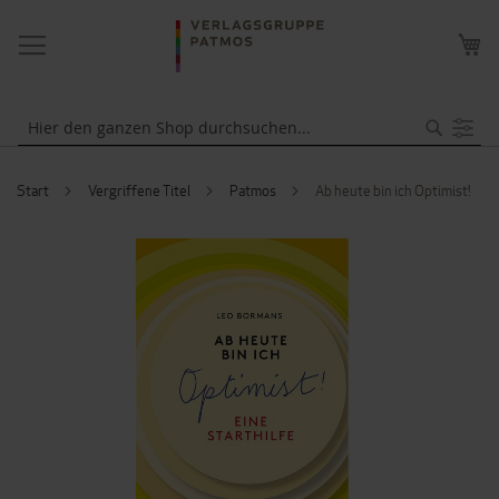
NAVIGATION
ME
UMSCHALTEN
WA
Suche
Start
Vergriffene Titel
Patmos
Ab heute bin ich Optimist!
ZUM
ENDE
DER
BILDERGALERIE
SPRINGEN