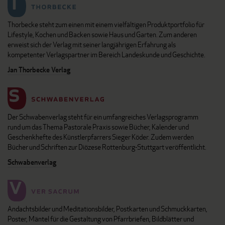
Thorbecke steht zum einen mit einem vielfältigen Produktportfolio für
Lifestyle, Kochen und Backen sowie Haus und Garten. Zum anderen
erweist sich der Verlag mit seiner langjährigen Erfahrung als
kompetenter Verlagspartner im Bereich Landeskunde und Geschichte.
Jan Thorbecke Verlag
Der Schwabenverlag steht für ein umfangreiches Verlagsprogramm
rund um das Thema Pastorale Praxis sowie Bücher, Kalender und
Geschenkhefte des Künstlerpfarrers Sieger Köder. Zudem werden
Bücher und Schriften zur Diözese Rottenburg-Stuttgart veröffentlicht.
Schwabenverlag
Andachtsbilder und Meditationsbilder, Postkarten und Schmuckkarten,
Poster, Mäntel für die Gestaltung von Pfarrbriefen, Bildblätter und