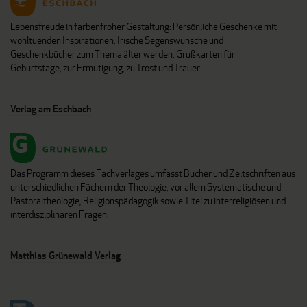
Lebensfreude in farbenfroher Gestaltung: Persönliche Geschenke mit
wohltuenden Inspirationen. Irische Segenswünsche und
Geschenkbücher zum Thema älter werden. Grußkarten für
Geburtstage, zur Ermutigung, zu Trost und Trauer.
Verlag am Eschbach
Das Programm dieses Fachverlages umfasst Bücher und Zeitschriften aus
unterschiedlichen Fächern der Theologie, vor allem Systematische und
Pastoraltheologie, Religionspädagogik sowie Titel zu interreligiösen und
interdisziplinären Fragen.
Matthias Grünewald Verlag