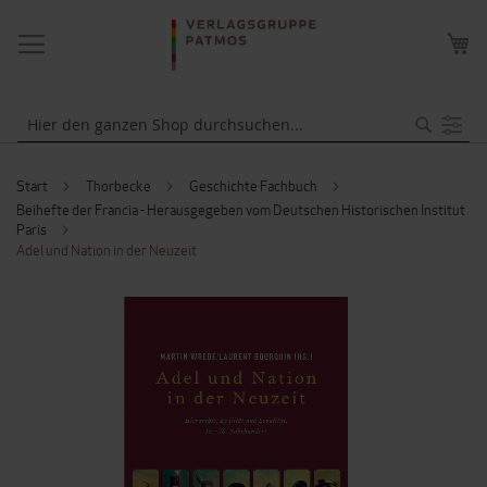
NAVIGATION
ME
UMSCHALTEN
WA
Suche
Start
Thorbecke
Geschichte Fachbuch
Beihefte der Francia - Herausgegeben vom Deutschen Historischen Institut
Paris
Adel und Nation in der Neuzeit
ZUM
ENDE
DER
BILDERGALERIE
SPRINGEN