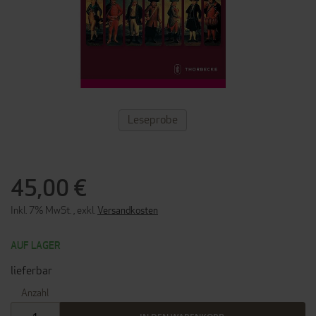
ZUM
Leseprobe
ANFANG
DER
BILDERGALERIE
SPRINGEN
45,00 €
Inkl. 7% MwSt.
,
exkl.
Versandkosten
AUF LAGER
lieferbar
Anzahl