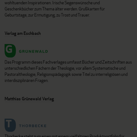
wohltuenden Inspirationen. Irische Segenswünsche und
Geschenkbücher zum Thema älter werden. Grußkarten für
Geburtstage, zur Ermutigung, zu Trost und Trauer.
Verlag am Eschbach
Das Programm dieses Fachverlages umfasst Bücher und Zeitschriften aus
unterschiedlichen Fächern der Theologie, vor allem Systematische und
Pastoraltheologie, Religionspädagogik sowie Titel zu interreligiösen und
interdisziplinären Fragen.
Matthias Grünewald Verlag
Thorbecke steht zum einen mit einem vielfältigen Produktportfolio für