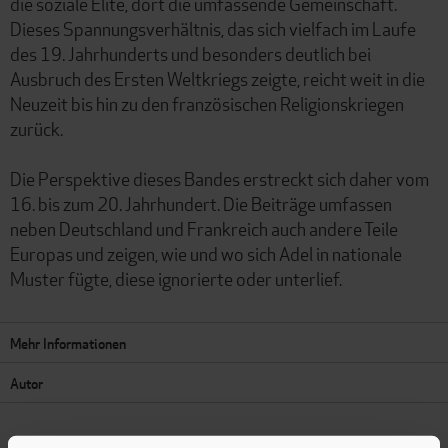
die soziale Elite, dort die umfassende Gemeinschaft.
Dieses Spannungsverhältnis, das sich vielfach im Laufe
des 19. Jahrhunderts und besonders deutlich bei
Ausbruch des Ersten Weltkriegs zeigte, reicht weit in die
Neuzeit bis hin zu den französischen Religionskriegen
zurück.
Die Perspektive dieses Bandes erstreckt sich daher vom
16. bis zum 20. Jahrhundert. Die Beiträge umfassen
neben Deutschland und Frankreich auch andere Teile
Europas und zeigen, wie und wo sich Adel in nationale
Muster fügte, diese ignorierte oder unterlief.
Mehr Informationen
Autor