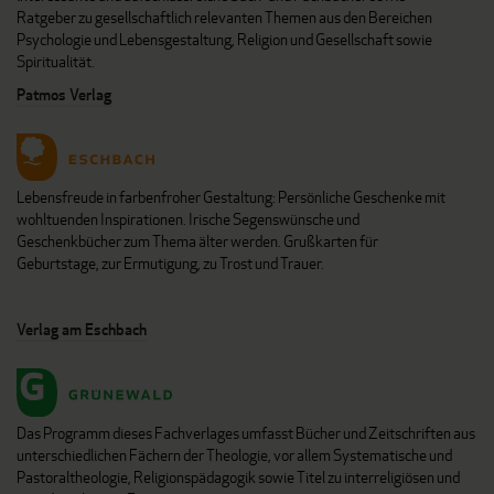
Ratgeber zu gesellschaftlich relevanten Themen aus den Bereichen
Psychologie und Lebensgestaltung, Religion und Gesellschaft sowie
Spiritualität.
Patmos Verlag
Lebensfreude in farbenfroher Gestaltung: Persönliche Geschenke mit
wohltuenden Inspirationen. Irische Segenswünsche und
Geschenkbücher zum Thema älter werden. Grußkarten für
Geburtstage, zur Ermutigung, zu Trost und Trauer.
Verlag am Eschbach
Das Programm dieses Fachverlages umfasst Bücher und Zeitschriften aus
unterschiedlichen Fächern der Theologie, vor allem Systematische und
Pastoraltheologie, Religionspädagogik sowie Titel zu interreligiösen und