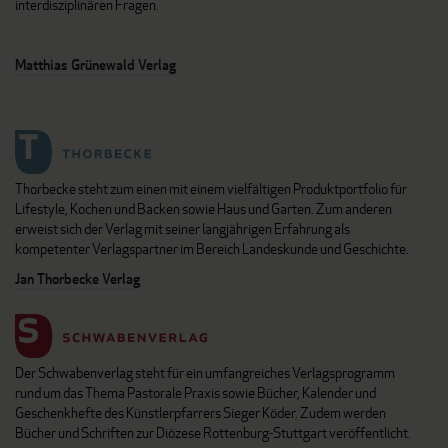
interdisziplinären Fragen.
Matthias Grünewald Verlag
Thorbecke steht zum einen mit einem vielfältigen Produktportfolio für
Lifestyle, Kochen und Backen sowie Haus und Garten. Zum anderen
erweist sich der Verlag mit seiner langjährigen Erfahrung als
kompetenter Verlagspartner im Bereich Landeskunde und Geschichte.
Jan Thorbecke Verlag
Der Schwabenverlag steht für ein umfangreiches Verlagsprogramm
rund um das Thema Pastorale Praxis sowie Bücher, Kalender und
Geschenkhefte des Künstlerpfarrers Sieger Köder. Zudem werden
Bücher und Schriften zur Diözese Rottenburg-Stuttgart veröffentlicht.