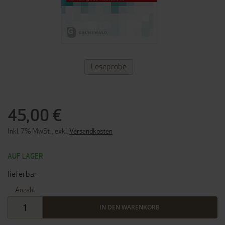
ZUM
Leseprobe
ANFANG
DER
BILDERGALERIE
SPRINGEN
45,00 €
Inkl. 7% MwSt.
,
exkl.
Versandkosten
AUF LAGER
lieferbar
Anzahl
IN DEN WARENKORB