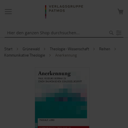
NAVIGATION
ME
UMSCHALTEN
WA
Suche
Start
Grünewald
Theologie - Wissenschaft
Reihen
Kommunikative Theologie
Anerkennung
ZUM
ENDE
DER
BILDERGALERIE
SPRINGEN