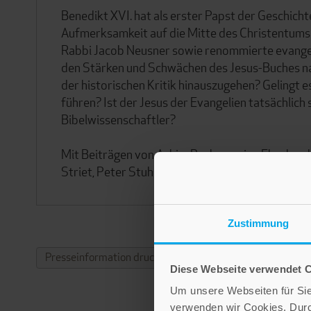
Benedikt XVI. hat als erster Papst der Geschicht
Aufmerksamkeit auf die Mitte des Christentums 
Rabbi Jacob Neusner sowie renommierte evangel
den Stärken und Schwächen des Jesus-Buches nac
der historischen Kritik hinauszugehen? Gelingt e
führen? Ist der Jesus der Evangelien tatsächlic
Bibelwissenschaftler?
Mit Beiträgen von Achim Buckenmaier, Eberhard
Striet, Peter Stuhlmacher, Jan-Heiner Tück, Ha
Zustimmung
Presseinformation drucken
Diese Webseite verwendet 
Um unsere Webseiten für Sie 
verwenden wir Cookies. Dur