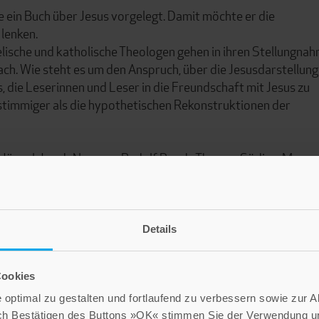
e ein Buch über Jesus vorgelegt. Damit möchte er die
lenken.
ische und katholische Theologen gehen in ihren Stellungna
h. Wie steht es um den Anspruch, über die Jesusdarstellun
s, die Leserinnen und Leser in die Freundschaft mit Jesus zu
h stimmiger als die hypothetischen Rekonstruktionen der
 Jüngel, Jacob Neusner, Rudolf Pesch, Thomas Söding, Magnu
nsjürgen Verweyen, Holger Zaborowski.
Details
Cookies
optimal zu gestalten und fortlaufend zu verbessern sowie zur 
ch Bestätigen des Buttons »OK« stimmen Sie der Verwendung un