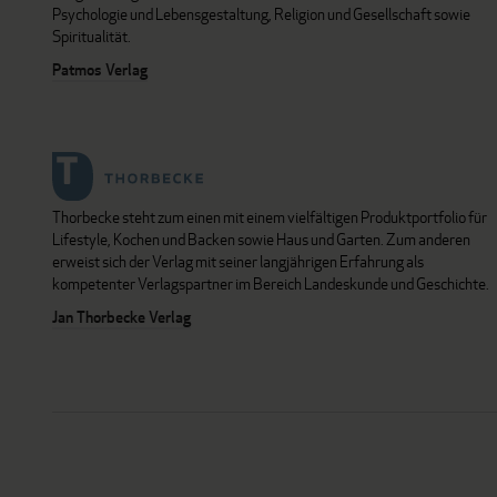
Psychologie und Lebensgestaltung, Religion und Gesellschaft sowie
Spiritualität.
Patmos Verlag
Thorbecke steht zum einen mit einem vielfältigen Produktportfolio für
Lifestyle, Kochen und Backen sowie Haus und Garten. Zum anderen
erweist sich der Verlag mit seiner langjährigen Erfahrung als
kompetenter Verlagspartner im Bereich Landeskunde und Geschichte.
Jan Thorbecke Verlag