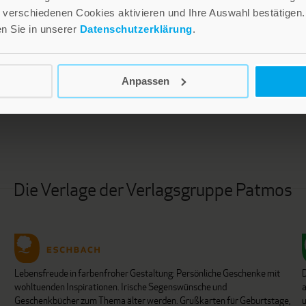
verschiedenen Cookies aktivieren und Ihre Auswahl bestätigen.
en Sie in unserer
Datenschutzerklärung
.
LEBE GUT MAGAZIN
NEWSLETTER
Anpassen
Die Verlage der Verlagsgruppe Patmos
Lebensfreude in farbenfroher Gestaltung: Persönliche Geschenke mit
wohltuenden Inspirationen. Irische Segenswünsche und
Geschenkbücher zum Thema älter werden. Grußkarten für Geburtstage,
u