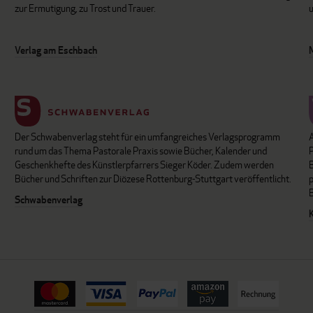
zur Ermutigung, zu Trost und Trauer.
u
Verlag am Eschbach
Der Schwabenverlag steht für ein umfangreiches Verlagsprogramm
P
rund um das Thema Pastorale Praxis sowie Bücher, Kalender und
B
Geschenkhefte des Künstlerpfarrers Sieger Köder. Zudem werden
Bücher und Schriften zur Diözese Rottenburg-Stuttgart veröffentlicht.
Schwabenverlag