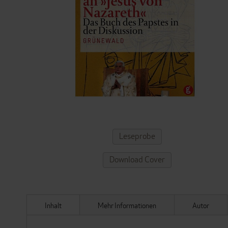
ZUM
Leseprobe
ANFANG
DER
Download Cover
BILDERGALERIE
SPRINGEN
Inhalt
Mehr Informationen
Autor