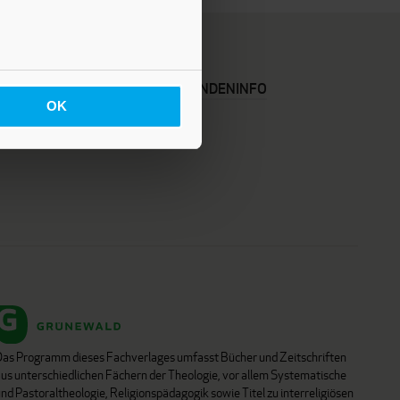
KARRIERE
KUNDENINFO
OK
Das Programm dieses Fachverlages umfasst Bücher und Zeitschriften
aus unterschiedlichen Fächern der Theologie, vor allem Systematische
nd Pastoraltheologie, Religionspädagogik sowie Titel zu interreligiösen