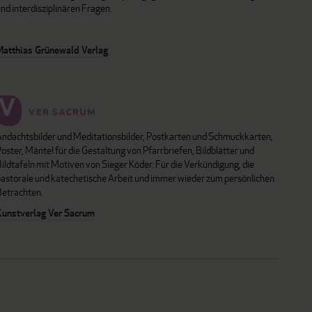
nd interdisziplinären Fragen.
Matthias Grünewald Verlag
Andachtsbilder und Meditationsbilder, Postkarten und Schmuckkarten,
oster, Mäntel für die Gestaltung von Pfarrbriefen, Bildblätter und
ildtafeln mit Motiven von Sieger Köder. Für die Verkündigung, die
pastorale und katechetische Arbeit und immer wieder zum persönlichen
Betrachten.
Kunstverlag Ver Sacrum