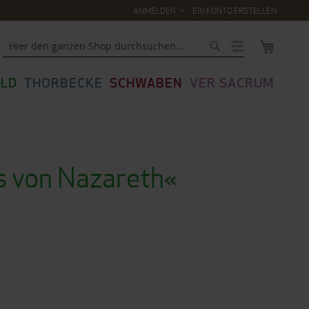
ANMELDEN
EIN KONTO ERSTELLEN
MEIN WA
Suche
LD
THORBECKE
SCHWABEN
VER SACRUM
s von Nazareth«