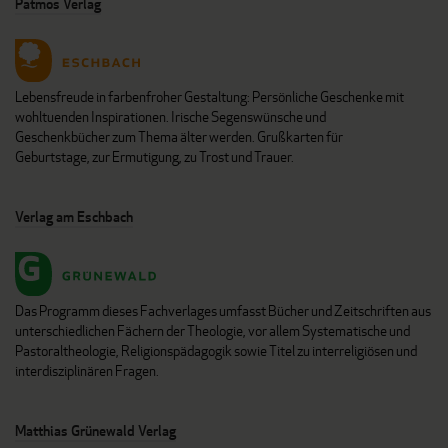
Patmos Verlag
Lebensfreude in farbenfroher Gestaltung: Persönliche Geschenke mit
wohltuenden Inspirationen. Irische Segenswünsche und
Geschenkbücher zum Thema älter werden. Grußkarten für
Geburtstage, zur Ermutigung, zu Trost und Trauer.
Verlag am Eschbach
Das Programm dieses Fachverlages umfasst Bücher und Zeitschriften aus
unterschiedlichen Fächern der Theologie, vor allem Systematische und
Pastoraltheologie, Religionspädagogik sowie Titel zu interreligiösen und
interdisziplinären Fragen.
Matthias Grünewald Verlag