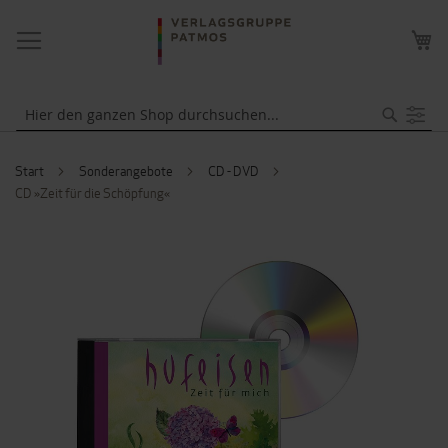
NAVIGATION
ME
UMSCHALTEN
WA
Suche
Start
Sonderangebote
CD - DVD
CD »Zeit für die Schöpfung«
ZUM
ENDE
DER
BILDERGALERIE
SPRINGEN