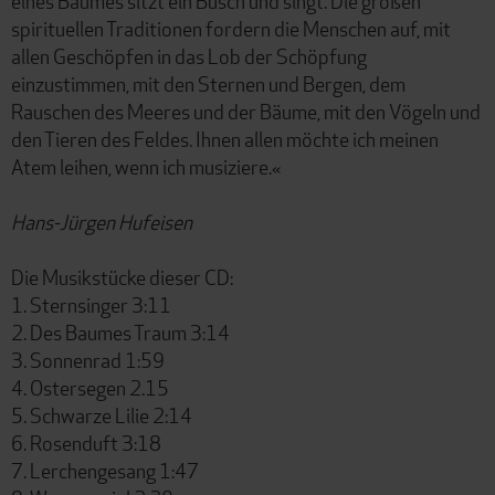
eines Baumes sitzt ein Busch und singt. Die großen
spirituellen Traditionen fordern die Menschen auf, mit
allen Geschöpfen in das Lob der Schöpfung
einzustimmen, mit den Sternen und Bergen, dem
Rauschen des Meeres und der Bäume, mit den Vögeln und
den Tieren des Feldes. Ihnen allen möchte ich meinen
Atem leihen, wenn ich musiziere.«
Hans-Jürgen Hufeisen
Die Musikstücke dieser CD:
1. Sternsinger 3:11
2. Des Baumes Traum 3:14
3. Sonnenrad 1:59
4. Ostersegen 2.15
5. Schwarze Lilie 2:14
6. Rosenduft 3:18
7. Lerchengesang 1:47