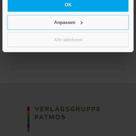
OK
CD »Tröstliche Zeit«
Anpassen
9,00 €
Inkl. 19% MwSt.
,
exkl.
Versandkosten
Alle ablehnen