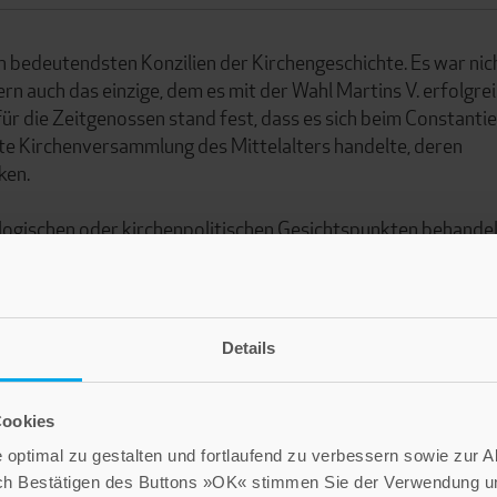
 bedeutendsten Konzilien der Kirchengeschichte. Es war nic
n auch das einzige, dem es mit der Wahl Martins V. erfolgre
für die Zeitgenossen stand fest, dass es sich beim Constanti
ste Kirchenversammlung des Mittelalters handelte, deren
ken.
ologischen oder kirchenpolitischen Gesichtspunkten behandel
Drehscheibe des Wissens und als Kommunikationszentrum.
Details
Cookies
optimal zu gestalten und fortlaufend zu verbessern sowie zur 
ch Bestätigen des Buttons »OK« stimmen Sie der Verwendung un