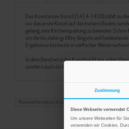
Das Konstanzer Konzil (1414-1418) zählt zu den
nur das erste Konzil auf deutschem Boden, sonder
gelang, eine Kirchenspaltung zu beenden. Schon 
um die bis dahin größte, längste und bedeutend
Ergebnisse bis heute in vielfacher Weise nachwir
In dem Band wird das Konzil nicht nur unter the
sondern auch als Ideenbörse, Medienereignis, 
Zustimmung
Presseinformation drucken
Diese Webseite verwendet 
Um unsere Webseiten für Sie 
verwenden wir Cookies. Dur