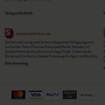
Verlag am Eschbach
Der Schwabenverlag steht für ein umfangreiches Verlagsprogramm
P
rund um das Thema Pastorale Praxis sowie Bücher, Kalender und
B
Geschenkhefte des Künstlerpfarrers Sieger Köder. Zudem werden
Bücher und Schriften zur Diözese Rottenburg-Stuttgart veröffentlicht.
Schwabenverlag