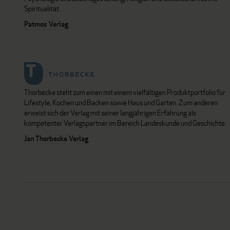
Spiritualität.
Patmos Verlag
Thorbecke steht zum einen mit einem vielfältigen Produktportfolio für
Lifestyle, Kochen und Backen sowie Haus und Garten. Zum anderen
erweist sich der Verlag mit seiner langjährigen Erfahrung als
kompetenter Verlagspartner im Bereich Landeskunde und Geschichte.
Jan Thorbecke Verlag