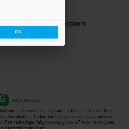
KARRIERE
KUNDENINFO
OK
Das Programm dieses Fachverlages umfasst Bücher und Zeitschriften
aus unterschiedlichen Fächern der Theologie, vor allem Systematische
nd Pastoraltheologie, Religionspädagogik sowie Titel zu interreligiösen
nd interdisziplinären Fragen.