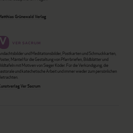
Matthias Grünewald Verlag
Andachtsbilder und Meditationsbilder, Postkarten und Schmuckkarten,
oster, Mäntel für die Gestaltung von Pfarrbriefen, Bildblätter und
ildtafeln mit Motiven von Sieger Köder. Für die Verkündigung, die
pastorale und katechetische Arbeit und immer wieder zum persönlichen
Betrachten.
Kunstverlag Ver Sacrum