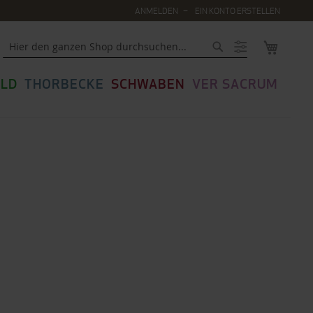
ANMELDEN
EIN KONTO ERSTELLEN
MEIN WA
Suche
LD
THORBECKE
SCHWABEN
VER SACRUM