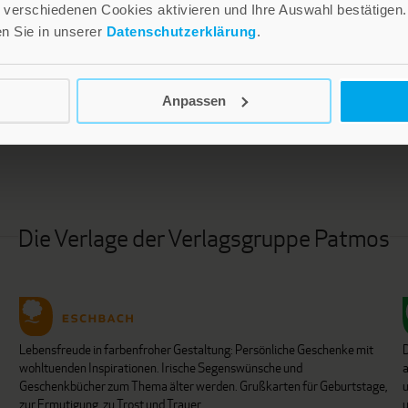
verschiedenen Cookies aktivieren und Ihre Auswahl bestätigen.
en Sie in unserer
Datenschutzerklärung
.
LEBE GUT MAGAZIN
NEWSLETTER
Anpassen
Die Verlage der Verlagsgruppe Patmos
Lebensfreude in farbenfroher Gestaltung: Persönliche Geschenke mit
wohltuenden Inspirationen. Irische Segenswünsche und
Geschenkbücher zum Thema älter werden. Grußkarten für Geburtstage,
u
zur Ermutigung, zu Trost und Trauer.
u