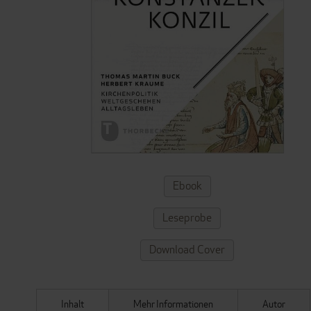
ZUM
Ebook
ANFANG
DER
Leseprobe
BILDERGALERIE
SPRINGEN
Download Cover
Inhalt
Mehr Informationen
Autor