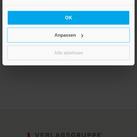
Datenschutzerklärung
.
OK
Gott lässt grüßen
Anpassen
15,00 €
Alle ablehnen
Inkl. 19% MwSt.
,
exkl.
Versandkosten