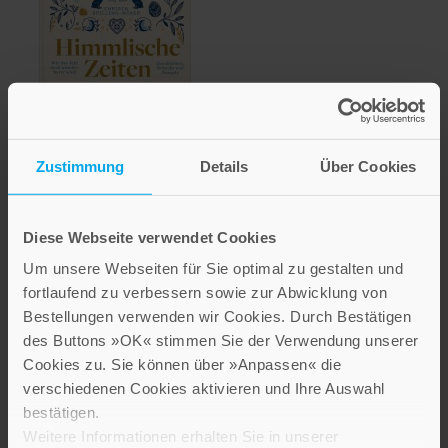
Zustimmung
Details
Über Cookies
Himmlische Zeiten
12,00 €
Diese Webseite verwendet Cookies
Ursprungspreis
Um unsere Webseiten für Sie optimal zu gestalten und
28,00 €
fortlaufend zu verbessern sowie zur Abwicklung von
Inkl. 7% MwSt.
,
exkl.
Versandkosten
Bestellungen verwenden wir Cookies. Durch Bestätigen
des Buttons »OK« stimmen Sie der Verwendung unserer
Cookies zu. Sie können über »Anpassen« die
verschiedenen Cookies aktivieren und Ihre Auswahl
bestätigen.
Weitere Informationen erhalten Sie in unserer