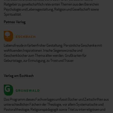
Ratgeber zu gesellschaftlich relevanten Themen aus den Bereichen
Psychologie und Lebensgestaltung, Religion und Gesellschaft sowie
Spiritualität.
Patmos Verlag
Lebensfreude in farbenfroher Gestaltung: Persönliche Geschenke mit
wohltuenden Inspirationen. Irische Segenswünsche und
Geschenkbücher zum Thema älter werden. Grußkarten für
Geburtstage, zur Ermutigung, zu Trost und Trauer.
Verlag am Eschbach
Das Programm dieses Fachverlages umfasst Bücher und Zeitschriften aus
unterschiedlichen Fächern der Theologie, vor allem Systematische und
Pastoraltheologie, Religionspädagogik sowie Titel zu interreligiösen und