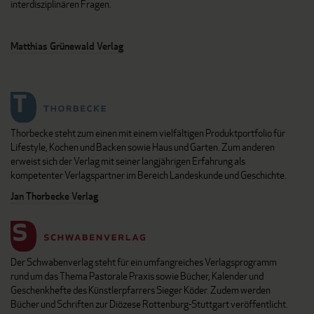
interdisziplinären Fragen.
Matthias Grünewald Verlag
Thorbecke steht zum einen mit einem vielfältigen Produktportfolio für
Lifestyle, Kochen und Backen sowie Haus und Garten. Zum anderen
erweist sich der Verlag mit seiner langjährigen Erfahrung als
kompetenter Verlagspartner im Bereich Landeskunde und Geschichte.
Jan Thorbecke Verlag
Der Schwabenverlag steht für ein umfangreiches Verlagsprogramm
rund um das Thema Pastorale Praxis sowie Bücher, Kalender und
Geschenkhefte des Künstlerpfarrers Sieger Köder. Zudem werden
Bücher und Schriften zur Diözese Rottenburg-Stuttgart veröffentlicht.