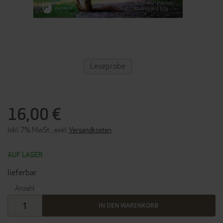
ZUM
Leseprobe
ANFANG
DER
BILDERGALERIE
SPRINGEN
16,00 €
Inkl. 7% MwSt.
,
exkl.
Versandkosten
AUF LAGER
lieferbar
Anzahl
IN DEN WARENKORB