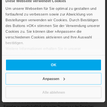
Diese Webseite verwendet Cookies
Um unsere Webseiten für Sie optimal zu gestalten und
fortlaufend zu verbessern sowie zur Abwicklung von
Bestellungen verwenden wir Cookies. Durch Bestätigen
LEBE GUT MAGAZIN
des Buttons »OK« stimmen Sie der Verwendung unserer
Cookies zu. Sie können über »Anpassen« die
NEWSLETTER
verschiedenen Cookies aktivieren und Ihre Auswahl
KARRIERE
bestätigen.
KUNDENINFO
Weitere Informationen erhalten Sie in unserer
Datenschutzerklärung
.
OK
Die Verlage der Verlagsgruppe Patmos
Anpassen
Alle ablehnen
Stillen Sie Ihren Wissensdurst und entdecken Sie bei Patmos
interessante und aufschlussreiche Sach- und Fachbücher sowie
Ratgeber zu gesellschaftlich relevanten Themen aus den Bereichen