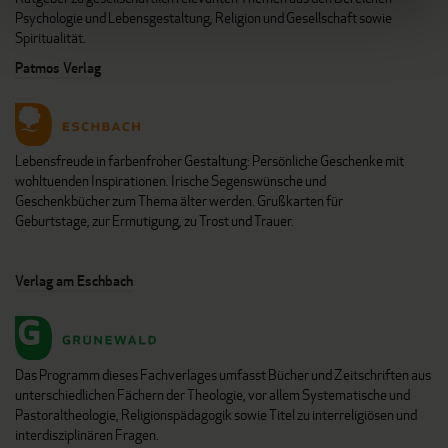
Psychologie und Lebensgestaltung, Religion und Gesellschaft sowie
Spiritualität.
Patmos Verlag
Lebensfreude in farbenfroher Gestaltung: Persönliche Geschenke mit
wohltuenden Inspirationen. Irische Segenswünsche und
Geschenkbücher zum Thema älter werden. Grußkarten für
Geburtstage, zur Ermutigung, zu Trost und Trauer.
Verlag am Eschbach
Das Programm dieses Fachverlages umfasst Bücher und Zeitschriften aus
unterschiedlichen Fächern der Theologie, vor allem Systematische und
Pastoraltheologie, Religionspädagogik sowie Titel zu interreligiösen und
interdisziplinären Fragen.