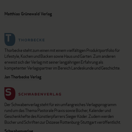
Matthias Grünewald Verlag
Thorbecke steht zum einen mit einem vielfältigen Produktportfolio für
Lifestyle, Kochen und Backen sowie Haus und Garten. Zum anderen
erweist sich der Verlag mit seiner langjährigen Erfahrung als
kompetenter Verlagspartner im Bereich Landeskunde und Geschichte.
Jan Thorbecke Verlag
Der Schwabenverlag steht für ein umfangreiches Verlagsprogramm
rund um das Thema Pastorale Praxis sowie Bücher, Kalender und
Geschenkhefte des Künstlerpfarrers Sieger Köder. Zudem werden
Bücher und Schriften zur Diözese Rottenburg-Stuttgart veröffentlicht.
Schwabenverlag