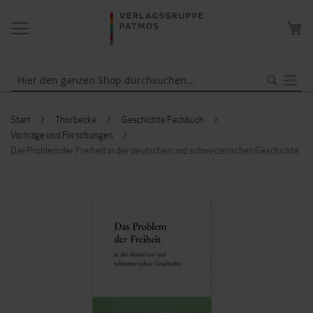
NAVIGATION
ME
UMSCHALTEN
WA
Suche
Start
Thorbecke
Geschichte Fachbuch
Vorträge und Forschungen
Das Problem der Freiheit in der deutschen und schweizerischen Geschichte
ZUM
ENDE
DER
BILDERGALERIE
SPRINGEN