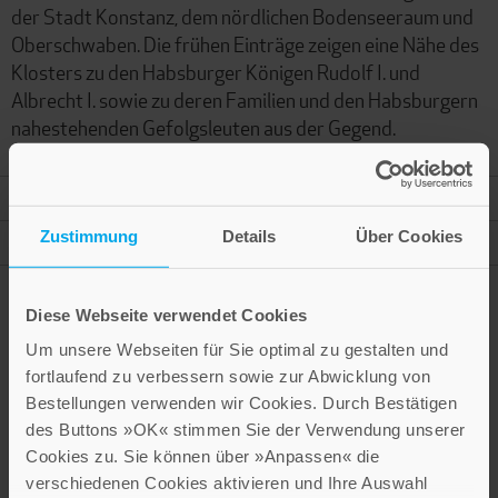
der Stadt Konstanz, dem nördlichen Bodenseeraum und
Oberschwaben. Die frühen Einträge zeigen eine Nähe des
Klosters zu den Habsburger Königen Rudolf I. und
Albrecht I. sowie zu deren Familien und den Habsburgern
nahestehenden Gefolgsleuten aus der Gegend.
Mehr Informationen
Zustimmung
Details
Über Cookies
Autor
Diese Webseite verwendet Cookies
Um unsere Webseiten für Sie optimal zu gestalten und
Presseinformation drucken
fortlaufend zu verbessern sowie zur Abwicklung von
Bestellungen verwenden wir Cookies. Durch Bestätigen
des Buttons »OK« stimmen Sie der Verwendung unserer
Cookies zu. Sie können über »Anpassen« die
verschiedenen Cookies aktivieren und Ihre Auswahl