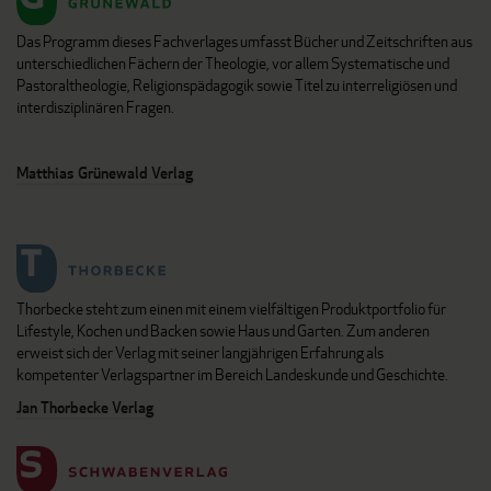
Das Programm dieses Fachverlages umfasst Bücher und Zeitschriften aus
unterschiedlichen Fächern der Theologie, vor allem Systematische und
Pastoraltheologie, Religionspädagogik sowie Titel zu interreligiösen und
interdisziplinären Fragen.
Matthias Grünewald Verlag
Thorbecke steht zum einen mit einem vielfältigen Produktportfolio für
Lifestyle, Kochen und Backen sowie Haus und Garten. Zum anderen
erweist sich der Verlag mit seiner langjährigen Erfahrung als
kompetenter Verlagspartner im Bereich Landeskunde und Geschichte.
Jan Thorbecke Verlag