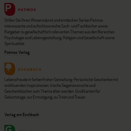
Stillen Sie Ihren Wissensdurst und entdecken Sie bei Patmos
interessante und aufschlussreiche Sach- und Fachbücher sowie
Ratgeber zu gesellschaftlich relevanten Themen aus den Bereichen
Psychologie und Lebensgestaltung, Religion und Gesellschaft sowie
Spiritualität.
Patmos Verlag
Lebensfreude in farbenfroher Gestaltung: Persönliche Geschenke mit
wohltuenden Inspirationen. Irische Segenswünsche und
Geschenkbücher zum Thema älter werden. Grußkarten für
Geburtstage, zur Ermutigung, zu Trost und Trauer.
Verlag am Eschbach