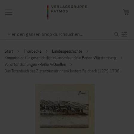
NAVIGATION
ME
UMSCHALTEN
WA
Suche
Start
Thorbecke
Landesgeschichte
Kommission für geschichtliche Landeskunde in Baden-Württemberg
Veröffentlichungen - Reihe A: Quellen
Das Totenbuch des Zisterzienserinnenklosters Feldbach (1279-1706)
ZUM
ENDE
DER
BILDERGALERIE
SPRINGEN