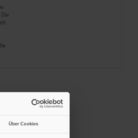
en
 Die
it.
die
Über Cookies