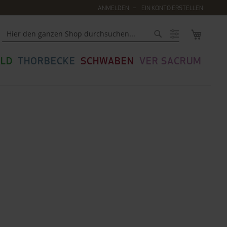
ANMELDEN
EIN KONTO ERSTELLEN
MEIN WA
Suche
LD
THORBECKE
SCHWABEN
VER SACRUM