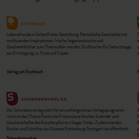
Lebensfreude in farbenfroher Gestaltung: Persönliche Geschenke mit
wohltuenden Inspirationen. Irische Segenswünsche und
Geschenkbücher zum Thema älter werden. Grußkarten für Geburtstage,
u
zur Ermutigung, zu Trost und Trauer.
u
Verlag am Eschbach
Der Schwabenverlag steht für ein umfangreiches Verlagsprogramm
P
rund um das Thema Pastorale Praxis sowie Bücher, Kalender und
B
Geschenkhefte des Künstlerpfarrers Sieger Köder. Zudem werden
Bücher und Schriften zur Diözese Rottenburg-Stuttgart veröffentlicht.
Schwabenverlag