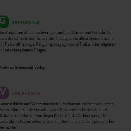
Das Programm dieses Fachverlages umfasst Bücher und Zeitschriften
aus unterschiedlichen Fächern der Theologie, vor allem Systematische
nd Pastoraltheologie, Religionspädagogik sowie Titel zu interreligiösen
nd interdisziplinären Fragen.
Matthias Grünewald Verlag
Andachtsbilder und Meditationsbilder, Postkarten und Schmuckkarten,
oster, Mäntel für die Gestaltung von Pfarrbriefen, Bildblätter und
ildtafeln mit Motiven von Sieger Köder. Für die Verkündigung, die
pastorale und katechetische Arbeit und immer wieder zum persönlichen
Betrachten.