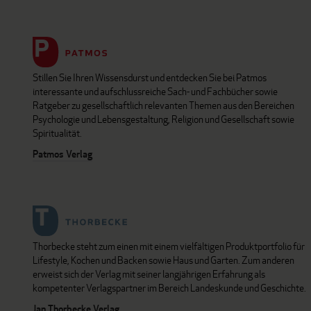
Stillen Sie Ihren Wissensdurst und entdecken Sie bei Patmos
interessante und aufschlussreiche Sach- und Fachbücher sowie
Ratgeber zu gesellschaftlich relevanten Themen aus den Bereichen
Psychologie und Lebensgestaltung, Religion und Gesellschaft sowie
Spiritualität.
Patmos Verlag
Thorbecke steht zum einen mit einem vielfältigen Produktportfolio für
Lifestyle, Kochen und Backen sowie Haus und Garten. Zum anderen
erweist sich der Verlag mit seiner langjährigen Erfahrung als
kompetenter Verlagspartner im Bereich Landeskunde und Geschichte.
Jan Thorbecke Verlag