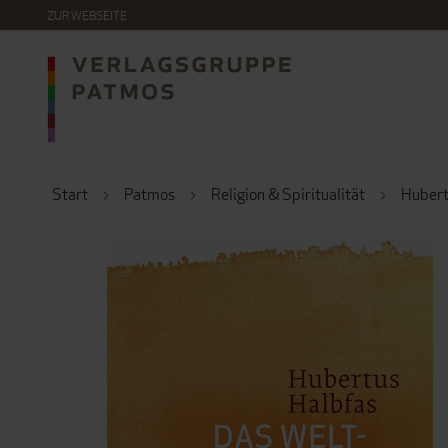
DIREKT
ZUR WEBSEITE
ZUM
INHALT
Start
Patmos
Religion & Spiritualität
Hubert
ZUM
ENDE
DER
BILDERGALERIE
SPRINGEN