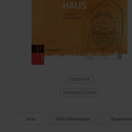
ZUM
Leseprobe
ANFANG
DER
Download Cover
BILDERGALERIE
SPRINGEN
Inhalt
Mehr Informationen
Rezensione