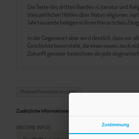
Die Texte des dritten Bandes »Literatur und Rel
steinzeitlichen Höhlen über Naturreligionen, myt
Jahrtausende belegen in ihren literarischen Ze
In der Gegenwart aber wird deutlich, dass vor a
Geschichte bevorsteht, die einen neuen, noch ni
Zukunft genauer bezeichnen als jede dogmatisc
Presseinformation drucken
Zusätzliche Informationen und Medien
Zustimmung
WEITERE INFOS