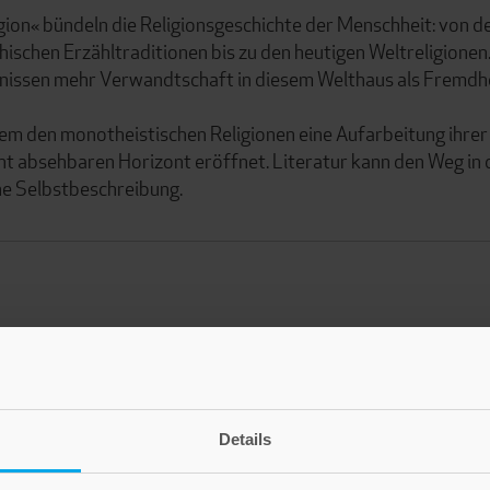
igion« bündeln die Religionsgeschichte der Menschheit: von d
hischen Erzähltraditionen bis zu den heutigen Weltreligionen.
ugnissen mehr Verwandtschaft in diesem Welthaus als Fremdhe
llem den monotheistischen Religionen eine Aufarbeitung ihrer
cht absehbaren Horizont eröffnet. Literatur kann den Weg in 
he Selbstbeschreibung.
Details