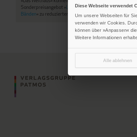
»Das Welthaus« können Sie auch in dem
Diese Webseite verwendet 
Sonderpreisangebot »
Literatur und Religon in 3
Bänden
« zu reduziertem Preis bestellen.
Um unsere Webseiten für Sie 
verwenden wir Cookies. Dur
können über »Anpassen« die 
Weitere Informationen erhalt
Alle ablehnen