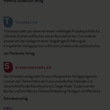
Matthias Grünewald Verlag
Thorbecke steht zum einen mit einem vielfältigen Produktportfolio für
Lifestyle, Kochen und Backen sowie Haus und Garten. Zum anderen
erweist sich der Verlag mit seiner langjährigen Erfahrung als
kompetenter Verlagspartner im Bereich Landeskunde und Geschichte.
Jan Thorbecke Verlag
Der Schwabenverlag steht für ein umfangreiches Verlagsprogramm
rund um das Thema Pastorale Praxis sowie Bücher, Kalender und
Geschenkhefte des Künstlerpfarrers Sieger Köder. Zudem werden
Bücher und Schriften zur Diözese Rottenburg-Stuttgart veröffentlicht.
Schwabenverlag