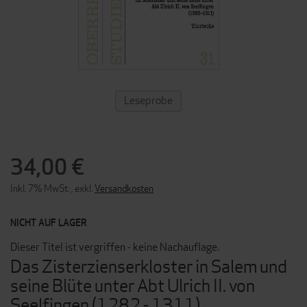
ZUM
Leseprobe
ANFANG
DER
BILDERGALERIE
SPRINGEN
34,00 €
Inkl. 7% MwSt.
,
exkl.
Versandkosten
NICHT AUF LAGER
Dieser Titel ist vergriffen - keine Nachauflage.
Das Zisterzienserkloster in Salem und
seine Blüte unter Abt Ulrich II. von
Seelfingen (1282 - 1311)