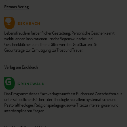
Patmos Verlag
Lebensfreude in farbenfroher Gestaltung: Persönliche Geschenke mit
wohltuenden Inspirationen. Irische Segenswünsche und
Geschenkbücher zum Thema älter werden. Grußkarten für
Geburtstage, zur Ermutigung, zu Trost und Trauer.
Verlag am Eschbach
Das Programm dieses Fachverlages umfasst Bücher und Zeitschriften aus
unterschiedlichen Fächern der Theologie, vor allem Systematische und
Pastoraltheologie, Religionspädagogik sowie Titel zu interreligiösen und
interdisziplinären Fragen.