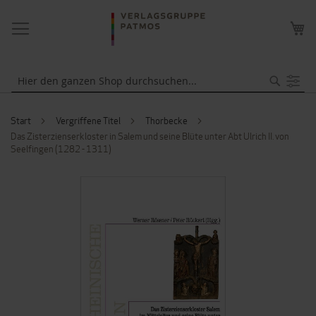
NAVIGATION
ME
UMSCHALTEN
WA
Suche
Start
Vergriffene Titel
Thorbecke
Das Zisterzienserkloster in Salem und seine Blüte unter Abt Ulrich II. von
Seelfingen (1282 - 1311)
ZUM
ENDE
DER
BILDERGALERIE
SPRINGEN