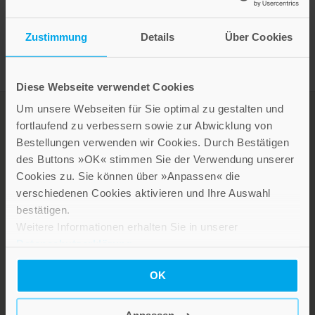
Presseinformation drucken
Zustimmung
Details
Über Cookies
Diese Webseite verwendet Cookies
Um unsere Webseiten für Sie optimal zu gestalten und
fortlaufend zu verbessern sowie zur Abwicklung von
Bestellungen verwenden wir Cookies. Durch Bestätigen
des Buttons »OK« stimmen Sie der Verwendung unserer
Cookies zu. Sie können über »Anpassen« die
verschiedenen Cookies aktivieren und Ihre Auswahl
bestätigen.
Weitere Informationen erhalten Sie in unserer
LEBE GUT MAGAZIN
Datenschutzerklärung
.
NEWSLETTER
OK
KARRIERE
KUNDENINFO