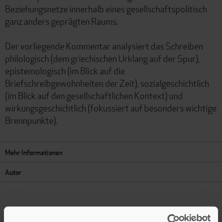
Beziehungsnetze innerhalb eines gesellschaftspolitisch
ganz anders geprägten Raums.
Der vorliegende Kommentar analysiert das Schreiben
philologisch (dem griechischen Urklang auf der Spur),
epistemologisch (im Blick auf die
Briefschreibgewohnheiten der Zeit), sozialgeschichtlich
(im Blick auf den gesellschaftlichen Kontext) und
wirkungsgeschichtlich (fokussiert auf besonders wichtige
Brennpunkte).
Mehr Informationen
Autor