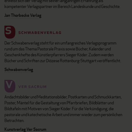
erweist sich der Verlag mit seiner langjährigen Erfahrung als
kompetenter Verlagspartner im Bereich Landeskunde und Geschichte.
Jan Thorbecke Verlag
Der Schwabenverlag steht für ein umfangreiches Verlagsprogramm
rund um das Thema Pastorale Praxis sowie Bücher, Kalender und
Geschenkhefte des Künstlerpfarrers Sieger Köder. Zudem werden
Bücher und Schriften zur Diözese Rottenburg-Stuttgart veröffentlicht.
Schwabenverlag
Andachtsbilder und Meditationsbilder, Postkarten und Schmuckkarten,
Poster, Mäntel für die Gestaltung von Pfarrbriefen, Bildblätter und
Bildtafeln mit Motiven von Sieger Köder. Für die Verkündigung, die
pastorale und katechetische Arbeit und immer wieder zum persönlichen
Betrachten.
Kunstverlag Ver Sacrum