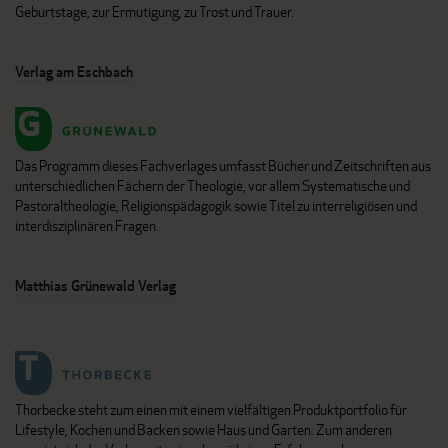
Geburtstage, zur Ermutigung, zu Trost und Trauer.
Verlag am Eschbach
Das Programm dieses Fachverlages umfasst Bücher und Zeitschriften aus
unterschiedlichen Fächern der Theologie, vor allem Systematische und
Pastoraltheologie, Religionspädagogik sowie Titel zu interreligiösen und
interdisziplinären Fragen.
Matthias Grünewald Verlag
Thorbecke steht zum einen mit einem vielfältigen Produktportfolio für
Lifestyle, Kochen und Backen sowie Haus und Garten. Zum anderen