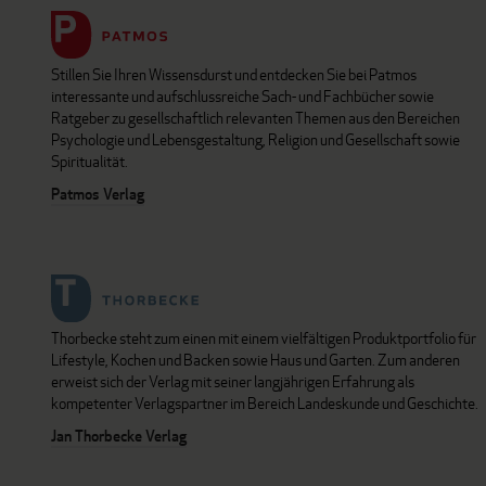
Stillen Sie Ihren Wissensdurst und entdecken Sie bei Patmos
interessante und aufschlussreiche Sach- und Fachbücher sowie
Ratgeber zu gesellschaftlich relevanten Themen aus den Bereichen
Psychologie und Lebensgestaltung, Religion und Gesellschaft sowie
Spiritualität.
Patmos Verlag
Thorbecke steht zum einen mit einem vielfältigen Produktportfolio für
Lifestyle, Kochen und Backen sowie Haus und Garten. Zum anderen
erweist sich der Verlag mit seiner langjährigen Erfahrung als
kompetenter Verlagspartner im Bereich Landeskunde und Geschichte.
Jan Thorbecke Verlag