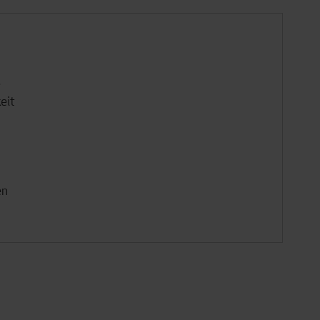
e
eit
en