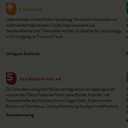
Lebensfreude in farbenfroher Gestaltung: Persönliche Geschenke mit
wohltuenden Inspirationen. Irische Segenswünsche und
Geschenkbücher zum Thema älter werden. Grußkarten für Geburtstage,
u
zur Ermutigung, zu Trost und Trauer.
u
Verlag am Eschbach
Der Schwabenverlag steht für ein umfangreiches Verlagsprogramm
P
rund um das Thema Pastorale Praxis sowie Bücher, Kalender und
B
Geschenkhefte des Künstlerpfarrers Sieger Köder. Zudem werden
Bücher und Schriften zur Diözese Rottenburg-Stuttgart veröffentlicht.
Schwabenverlag