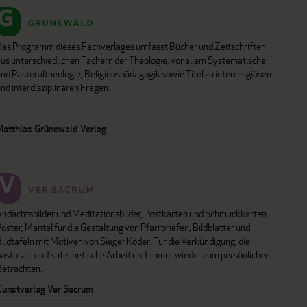
Das Programm dieses Fachverlages umfasst Bücher und Zeitschriften
aus unterschiedlichen Fächern der Theologie, vor allem Systematische
nd Pastoraltheologie, Religionspädagogik sowie Titel zu interreligiösen
nd interdisziplinären Fragen.
Matthias Grünewald Verlag
Andachtsbilder und Meditationsbilder, Postkarten und Schmuckkarten,
oster, Mäntel für die Gestaltung von Pfarrbriefen, Bildblätter und
ildtafeln mit Motiven von Sieger Köder. Für die Verkündigung, die
pastorale und katechetische Arbeit und immer wieder zum persönlichen
Betrachten.
Kunstverlag Ver Sacrum