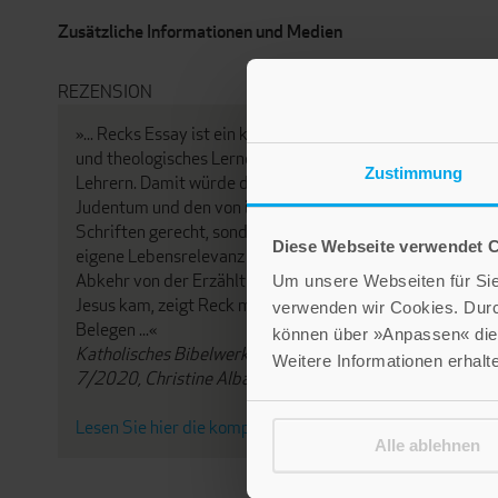
Zusätzliche Informationen und Medien
REZENSION
»... Recks Essay ist ein klares Plädoyer für exegetisches
und theologisches Lernen von und mit jüdischen
Zustimmung
Lehrern. Damit würde das Christentum nicht nur dem
Judentum und den von ihm geliehenen Heiligen
Schriften gerecht, sondern es könnte zudem seine
Diese Webseite verwendet 
eigene Lebensrelevanz wiedergewinnen. Wie es zur
Abkehr von der Erzähltra-dition Israels und vom Juden
Um unsere Webseiten für Sie 
Jesus kam, zeigt Reck mit zahlreichen historischen
verwenden wir Cookies. Dur
Belegen ...«
können über »Anpassen« die 
Katholisches Bibelwerk, Biblische Bücherschau
Weitere Informationen erhalt
7/2020, Christine Albart
Lesen Sie hier die komplette Rezension.
Alle ablehnen