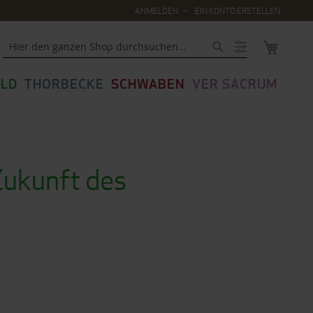
ANMELDEN
EIN KONTO ERSTELLEN
MEIN WA
Suche
LD
THORBECKE
SCHWABEN
VER SACRUM
Zukunft des