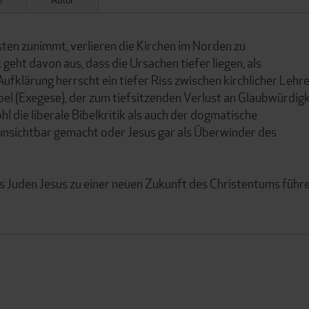
ten zunimmt, verlieren die Kirchen im Norden zu
eht davon aus, dass die Ursachen tiefer liegen, als
fklärung herrscht ein tiefer Riss zwischen kirchlicher Lehr
bel (Exegese), der zum tiefsitzenden Verlust an Glaubwürdigk
 die liberale Bibelkritik als auch der dogmatische
nsichtbar gemacht oder Jesus gar als Überwinder des
s Juden Jesus zu einer neuen Zukunft des Christentums führ