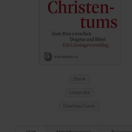
ZUM
Ebook
ANFANG
DER
Leseprobe
BILDERGALERIE
SPRINGEN
Download Cover
Inhalt
Mehr Informationen
Rezensione