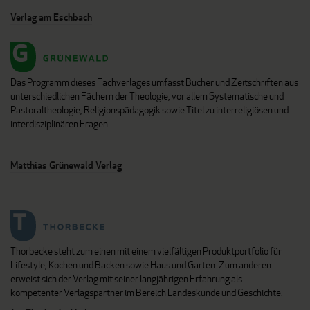
Verlag am Eschbach
Das Programm dieses Fachverlages umfasst Bücher und Zeitschriften aus
unterschiedlichen Fächern der Theologie, vor allem Systematische und
Pastoraltheologie, Religionspädagogik sowie Titel zu interreligiösen und
interdisziplinären Fragen.
Matthias Grünewald Verlag
Thorbecke steht zum einen mit einem vielfältigen Produktportfolio für
Lifestyle, Kochen und Backen sowie Haus und Garten. Zum anderen
erweist sich der Verlag mit seiner langjährigen Erfahrung als
kompetenter Verlagspartner im Bereich Landeskunde und Geschichte.