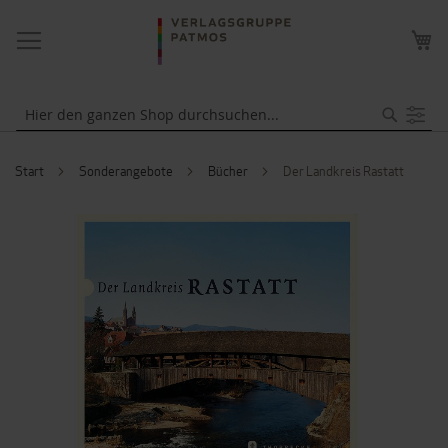
NAVIGATION
ME
UMSCHALTEN
WA
Suche
Start
Sonderangebote
Bücher
Der Landkreis Rastatt
ZUM
ENDE
DER
BILDERGALERIE
SPRINGEN