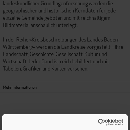
landeskundlicher Grundlagenforschung werden die
geographischen und historischen Kerndaten für jede
einzelne Gemeinde geboten und mit reichhaltigem
Bildmaterial anschaulich unterlegt.
In der Reihe »Kreisbeschreibungen des Landes Baden-
Württemberg« werden die Landkreise vorgestellt – ihre
Landschaft, Geschichte, Gesellschaft, Kultur und
Wirtschaft. Jeder Band ist reich bebildert und mit
Tabellen, Grafiken und Karten versehen.
Mehr Informationen
Presseinformation drucken