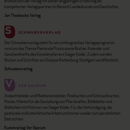
erweist sich der Verlag mit seiner langjährigen Erfahrung als
kompetenter Verlagspartner im Bereich Landeskunde und Geschichte.
Jan Thorbecke Verlag
Der Schwabenverlag steht für ein umfangreiches Verlagsprogramm
rund um das Thema Pastorale Praxis sowie Bücher, Kalender und
Geschenkhefte des Künstlerpfarrers Sieger Köder. Zudem werden
Bücher und Schriften zur Diözese Rottenburg-Stuttgart veröffentlicht.
Schwabenverlag
Andachtsbilder und Meditationsbilder, Postkarten und Schmuckkarten,
Poster, Mäntel für die Gestaltung von Pfarrbriefen, Bildblätter und
Bildtafeln mit Motiven von Sieger Köder. Für die Verkündigung, die
pastorale und katechetische Arbeit und immer wieder zum persönlichen
Betrachten.
Kunstverlag Ver Sacrum