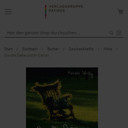
NAVIGATION
ME
UMSCHALTEN
WA
Suche
Start
Eschbach
Bücher
Geschenkhefte
Minis
Die alte Dame und ihr Garten
ZUM
ENDE
DER
BILDERGALERIE
SPRINGEN