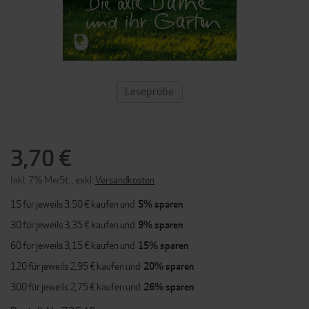
ZUM
Leseprobe
ANFANG
DER
BILDERGALERIE
SPRINGEN
3,70 €
Inkl. 7% MwSt.
,
exkl.
Versandkosten
15 für jeweils
3,50 €
kaufen und
5
% sparen
30 für jeweils
3,35 €
kaufen und
9
% sparen
60 für jeweils
3,15 €
kaufen und
15
% sparen
120 für jeweils
2,95 €
kaufen und
20
% sparen
300 für jeweils
2,75 €
kaufen und
26
% sparen