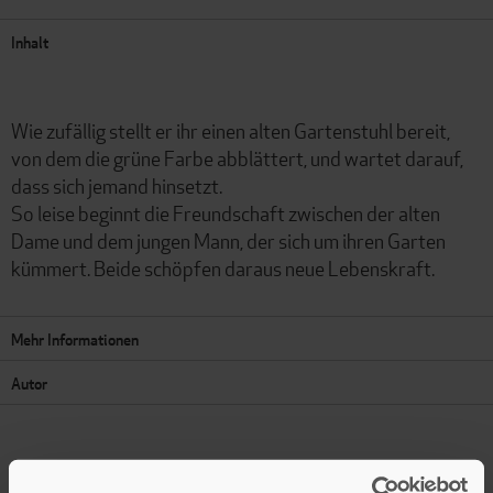
Inhalt
Wie zufällig stellt er ihr einen alten Gartenstuhl bereit,
von dem die grüne Farbe abblättert, und wartet darauf,
dass sich jemand hinsetzt.
So leise beginnt die Freundschaft zwischen der alten
Dame und dem jungen Mann, der sich um ihren Garten
kümmert. Beide schöpfen daraus neue Lebenskraft.
Mehr Informationen
Autor