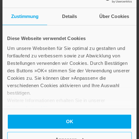
Presseinformation drucken
Zustimmung
Details
Über Cookies
Diese Webseite verwendet Cookies
Um unsere Webseiten für Sie optimal zu gestalten und
fortlaufend zu verbessern sowie zur Abwicklung von
Bestellungen verwenden wir Cookies. Durch Bestätigen
des Buttons »OK« stimmen Sie der Verwendung unserer
Cookies zu. Sie können über »Anpassen« die
verschiedenen Cookies aktivieren und Ihre Auswahl
bestätigen.
Weitere Informationen erhalten Sie in unserer
LEBE GUT MAGAZIN
Datenschutzerklärung
.
NEWSLETTER
OK
KARRIERE
KUNDENINFO