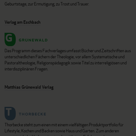
Geburtstage, zur Ermutigung, zu Trost und Trauer.
Verlag am Eschbach
Das Programm dieses Fachverlages umfasst Bücher und Zeitschriften aus
unterschiedlichen Fächern der Theologie, vor allem Systematische und
Pastoraltheologie, Religionspädagogik sowie Titel zu interreligiösen und
interdisziplinären Fragen.
Matthias Grünewald Verlag
Thorbecke steht zum einen mit einem vielfältigen Produktportfolio für
Lifestyle, Kochen und Backen sowie Haus und Garten. Zum anderen