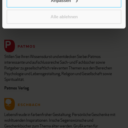
Anpassen
Alle ablehnen
Die Verlage der Verlagsgruppe Patmos
Stillen Sie Ihren Wissensdurst und entdecken Sie bei Patmos
interessante und aufschlussreiche Sach- und Fachbücher sowie
Ratgeber zu gesellschaftlich relevanten Themen aus den Bereichen
Psychologie und Lebensgestaltung, Religion und Gesellschaft sowie
Spiritualität.
Patmos Verlag
Lebensfreude in farbenfroher Gestaltung: Persönliche Geschenke mit
wohltuenden Inspirationen. Irische Segenswünsche und
Geschenkbücher zum Thema älter werden. Grußkarten für