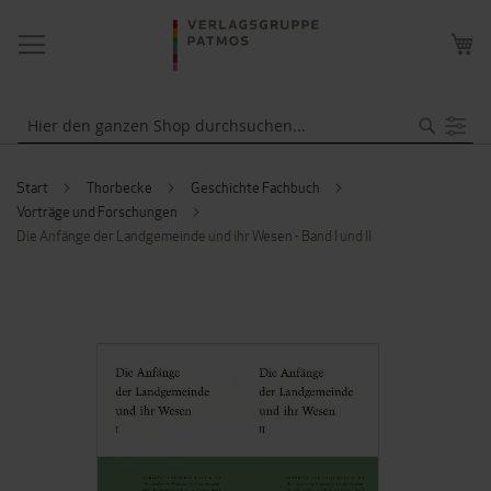
NAVIGATION
ME
UMSCHALTEN
WA
Suche
Start
Thorbecke
Geschichte Fachbuch
Vorträge und Forschungen
Die Anfänge der Landgemeinde und ihr Wesen - Band I und II
ZUM
ENDE
DER
BILDERGALERIE
SPRINGEN