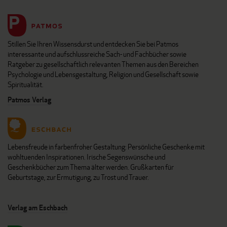
Stillen Sie Ihren Wissensdurst und entdecken Sie bei Patmos
interessante und aufschlussreiche Sach- und Fachbücher sowie
Ratgeber zu gesellschaftlich relevanten Themen aus den Bereichen
Psychologie und Lebensgestaltung, Religion und Gesellschaft sowie
Spiritualität.
Patmos Verlag
Lebensfreude in farbenfroher Gestaltung: Persönliche Geschenke mit
wohltuenden Inspirationen. Irische Segenswünsche und
Geschenkbücher zum Thema älter werden. Grußkarten für
Geburtstage, zur Ermutigung, zu Trost und Trauer.
Verlag am Eschbach