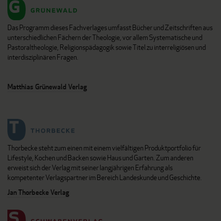
Das Programm dieses Fachverlages umfasst Bücher und Zeitschriften aus
unterschiedlichen Fächern der Theologie, vor allem Systematische und
Pastoraltheologie, Religionspädagogik sowie Titel zu interreligiösen und
interdisziplinären Fragen.
Matthias Grünewald Verlag
Thorbecke steht zum einen mit einem vielfältigen Produktportfolio für
Lifestyle, Kochen und Backen sowie Haus und Garten. Zum anderen
erweist sich der Verlag mit seiner langjährigen Erfahrung als
kompetenter Verlagspartner im Bereich Landeskunde und Geschichte.
Jan Thorbecke Verlag