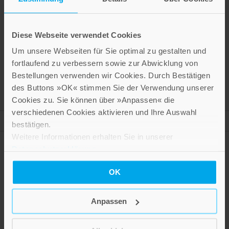
Ostbewegung; B. Schwineköper: Die mittelalterliche
Dorfgemeinde in Elbostfalen und in den benachbarten
Diese Webseite verwendet Cookies
Markengebieten; W. Weizsäcker: Die Entstehung der
Landgemeinde in Böhmen; R. Wenskus: Kleinverbände und
Um unsere Webseiten für Sie optimal zu gestalten und
Kleinräume bei den Prußen des Samlandes; J. Zontar: Der
fortlaufend zu verbessern sowie zur Abwicklung von
Stand der Forschung über die südslawische ländliche
Bestellungen verwenden wir Cookies. Durch Bestätigen
Ordnung.
des Buttons »OK« stimmen Sie der Verwendung unserer
Cookies zu. Sie können über »Anpassen« die
verschiedenen Cookies aktivieren und Ihre Auswahl
Mehr Informationen
bestätigen.
Weitere Informationen erhalten Sie in unserer
Datenschutzerklärung
.
OK
Presseinformation drucken
Anpassen