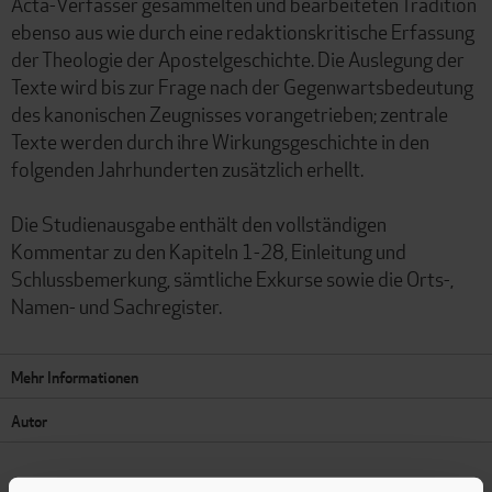
Acta-Verfasser gesammelten und bearbeiteten Tradition
ebenso aus wie durch eine redaktionskritische Erfassung
der Theologie der Apostelgeschichte. Die Auslegung der
Texte wird bis zur Frage nach der Gegenwartsbedeutung
des kanonischen Zeugnisses vorangetrieben; zentrale
Texte werden durch ihre Wirkungsgeschichte in den
folgenden Jahrhunderten zusätzlich erhellt.
Die Studienausgabe enthält den vollständigen
Kommentar zu den Kapiteln 1-28, Einleitung und
Schlussbemerkung, sämtliche Exkurse sowie die Orts-,
Namen- und Sachregister.
Mehr Informationen
Autor