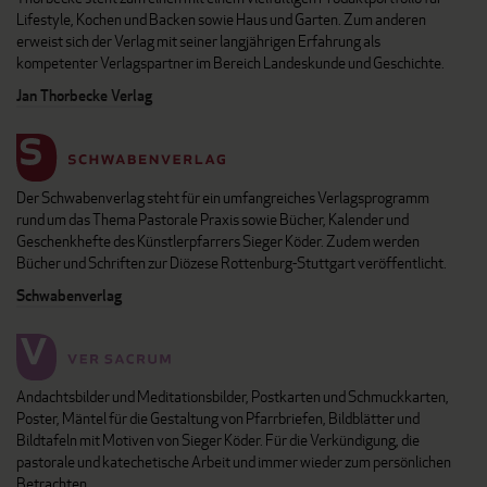
Lifestyle, Kochen und Backen sowie Haus und Garten. Zum anderen
erweist sich der Verlag mit seiner langjährigen Erfahrung als
kompetenter Verlagspartner im Bereich Landeskunde und Geschichte.
Jan Thorbecke Verlag
Der Schwabenverlag steht für ein umfangreiches Verlagsprogramm
rund um das Thema Pastorale Praxis sowie Bücher, Kalender und
Geschenkhefte des Künstlerpfarrers Sieger Köder. Zudem werden
Bücher und Schriften zur Diözese Rottenburg-Stuttgart veröffentlicht.
Schwabenverlag
Andachtsbilder und Meditationsbilder, Postkarten und Schmuckkarten,
Poster, Mäntel für die Gestaltung von Pfarrbriefen, Bildblätter und
Bildtafeln mit Motiven von Sieger Köder. Für die Verkündigung, die
pastorale und katechetische Arbeit und immer wieder zum persönlichen
Betrachten.