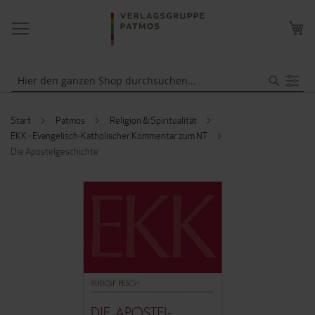
NAVIGATION
ME
UMSCHALTEN
WA
Suche
Start
Patmos
Religion & Spiritualität
EKK - Evangelisch-Katholischer Kommentar zum NT
Die Apostelgeschichte
ZUM
ENDE
DER
BILDERGALERIE
SPRINGEN