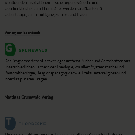
wohltuenden Inspirationen. Irische Segenswünsche und
Geschenkbücher zum Thema älter werden. Grußkarten für
Geburtstage, zur Ermutigung, zu Trost und Trauer.
Verlag am Eschbach
Das Programm dieses Fachverlages umfasst Bücher und Zeitschriften aus
unterschiedlichen Fächern der Theologie, vor allem Systematische und
Pastoraltheologie, Religionspädagogik sowie Titel zu interreligiösen und
interdisziplinären Fragen.
Matthias Grünewald Verlag
Thorbecke steht zum einen mit einem vielfältigen Produktportfolio für