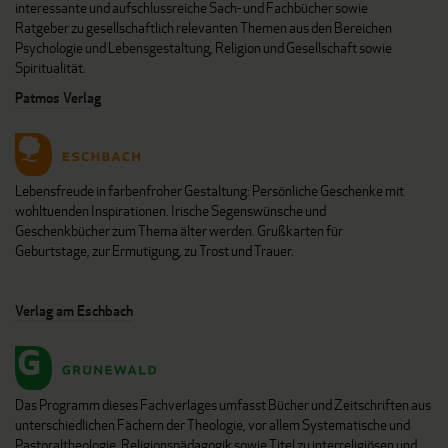
interessante und aufschlussreiche Sach- und Fachbücher sowie
Ratgeber zu gesellschaftlich relevanten Themen aus den Bereichen
Psychologie und Lebensgestaltung, Religion und Gesellschaft sowie
Spiritualität.
Patmos Verlag
Lebensfreude in farbenfroher Gestaltung: Persönliche Geschenke mit
wohltuenden Inspirationen. Irische Segenswünsche und
Geschenkbücher zum Thema älter werden. Grußkarten für
Geburtstage, zur Ermutigung, zu Trost und Trauer.
Verlag am Eschbach
Das Programm dieses Fachverlages umfasst Bücher und Zeitschriften aus
unterschiedlichen Fächern der Theologie, vor allem Systematische und
Pastoraltheologie, Religionspädagogik sowie Titel zu interreligiösen und