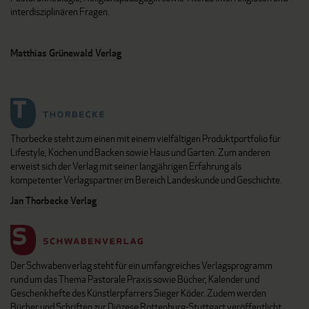
interdisziplinären Fragen.
Matthias Grünewald Verlag
Thorbecke steht zum einen mit einem vielfältigen Produktportfolio für
Lifestyle, Kochen und Backen sowie Haus und Garten. Zum anderen
erweist sich der Verlag mit seiner langjährigen Erfahrung als
kompetenter Verlagspartner im Bereich Landeskunde und Geschichte.
Jan Thorbecke Verlag
Der Schwabenverlag steht für ein umfangreiches Verlagsprogramm
rund um das Thema Pastorale Praxis sowie Bücher, Kalender und
Geschenkhefte des Künstlerpfarrers Sieger Köder. Zudem werden
Bücher und Schriften zur Diözese Rottenburg-Stuttgart veröffentlicht.