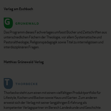
Verlag am Eschbach
Das Programm dieses Fachverlages umfasst Bücher und Zeitschriften aus
unterschiedlichen Fächern der Theologie, vor allem Systematische und
Pastoraltheologie, Religionspädagogik sowie Titel zu interreligiösen und
interdisziplinären Fragen.
Matthias Grünewald Verlag
Thorbecke steht zum einen mit einem vielfältigen Produktportfolio für
Lifestyle, Kochen und Backen sowie Haus und Garten. Zum anderen
erweist sich der Verlag mit seiner langjährigen Erfahrung als
kompetenter Verlagspartner im Bereich Landeskunde und Geschichte.