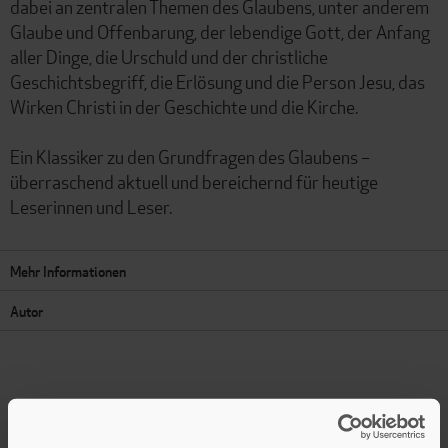
dabei an zentralen Themen des Glaubens, unter anderem
Glaube und Offenbarung, der lebendige Gott, der Anfang
aller Dinge, die Urschuld und der christliche
Geschichtsbegriff, die Erlösung und die Person Jesu, das
Wirken Christi in der Geschichte und die Kirche.
Ein Klassiker zu den Grundfragen des Glaubens –
überraschend aktuell und bereichernd für heutige
Leserinnen und Leser.
Mehr Informationen
Autor
Presseinformation drucken