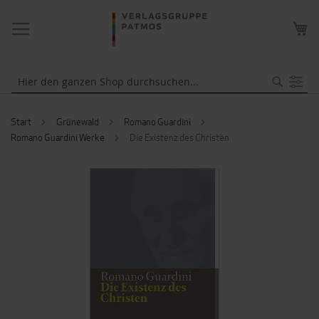
NAVIGATION
ME
UMSCHALTEN
WA
Suche
Start
Grünewald
Romano Guardini
Romano Guardini Werke
Die Existenz des Christen
ZUM
ENDE
DER
BILDERGALERIE
SPRINGEN