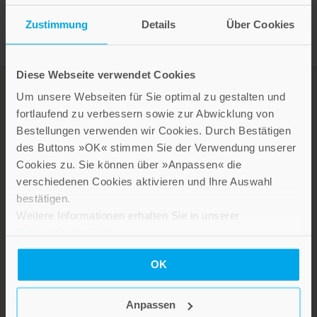
Zustimmung
Details
Über Cookies
Diese Webseite verwendet Cookies
Um unsere Webseiten für Sie optimal zu gestalten und
fortlaufend zu verbessern sowie zur Abwicklung von
Bestellungen verwenden wir Cookies. Durch Bestätigen
des Buttons »OK« stimmen Sie der Verwendung unserer
Cookies zu. Sie können über »Anpassen« die
verschiedenen Cookies aktivieren und Ihre Auswahl
bestätigen.
LEBE GUT MAGAZIN
Weitere Informationen erhalten Sie in unserer
Datenschutzerklärung
.
NEWSLETTER
KARRIERE
OK
KUNDENINFO
Anpassen