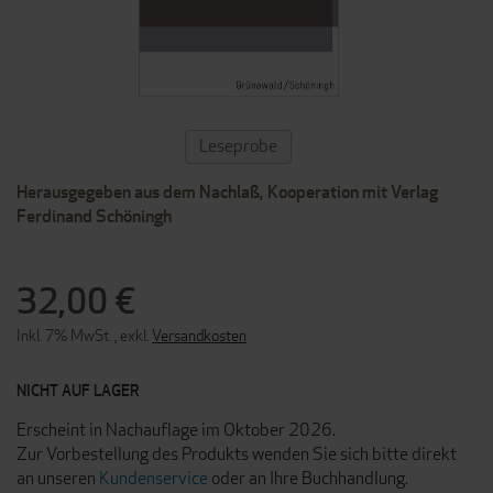
ZUM
Leseprobe
ANFANG
DER
Herausgegeben aus dem Nachlaß, Kooperation mit Verlag
BILDERGALERIE
SPRINGEN
Ferdinand Schöningh
32,00 €
Inkl. 7% MwSt.
,
exkl.
Versandkosten
NICHT AUF LAGER
Erscheint in Nachauflage im Oktober 2026.
Zur Vorbestellung des Produkts wenden Sie sich bitte direkt
an unseren
Kundenservice
oder an Ihre Buchhandlung.