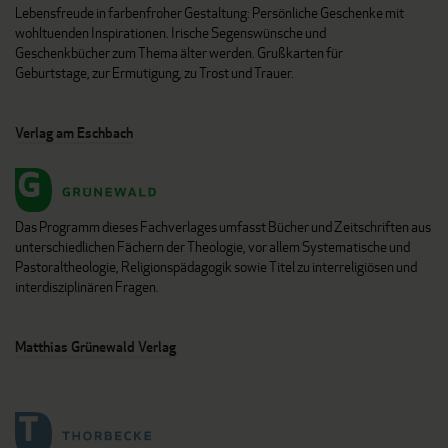
Lebensfreude in farbenfroher Gestaltung: Persönliche Geschenke mit
wohltuenden Inspirationen. Irische Segenswünsche und
Geschenkbücher zum Thema älter werden. Grußkarten für
Geburtstage, zur Ermutigung, zu Trost und Trauer.
Verlag am Eschbach
Das Programm dieses Fachverlages umfasst Bücher und Zeitschriften aus
unterschiedlichen Fächern der Theologie, vor allem Systematische und
Pastoraltheologie, Religionspädagogik sowie Titel zu interreligiösen und
interdisziplinären Fragen.
Matthias Grünewald Verlag