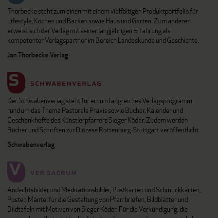
Thorbecke steht zum einen mit einem vielfältigen Produktportfolio für
Lifestyle, Kochen und Backen sowie Haus und Garten. Zum anderen
erweist sich der Verlag mit seiner langjährigen Erfahrung als
kompetenter Verlagspartner im Bereich Landeskunde und Geschichte.
Jan Thorbecke Verlag
Der Schwabenverlag steht für ein umfangreiches Verlagsprogramm
rund um das Thema Pastorale Praxis sowie Bücher, Kalender und
Geschenkhefte des Künstlerpfarrers Sieger Köder. Zudem werden
Bücher und Schriften zur Diözese Rottenburg-Stuttgart veröffentlicht.
Schwabenverlag
Andachtsbilder und Meditationsbilder, Postkarten und Schmuckkarten,
Poster, Mäntel für die Gestaltung von Pfarrbriefen, Bildblätter und
Bildtafeln mit Motiven von Sieger Köder. Für die Verkündigung, die