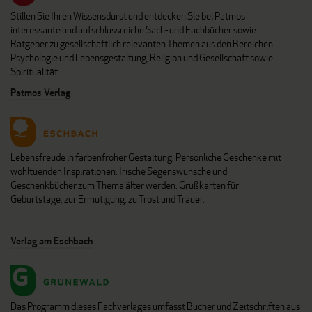
Stillen Sie Ihren Wissensdurst und entdecken Sie bei Patmos
interessante und aufschlussreiche Sach- und Fachbücher sowie
Ratgeber zu gesellschaftlich relevanten Themen aus den Bereichen
Psychologie und Lebensgestaltung, Religion und Gesellschaft sowie
Spiritualität.
Patmos Verlag
Lebensfreude in farbenfroher Gestaltung: Persönliche Geschenke mit
wohltuenden Inspirationen. Irische Segenswünsche und
Geschenkbücher zum Thema älter werden. Grußkarten für
Geburtstage, zur Ermutigung, zu Trost und Trauer.
Verlag am Eschbach
Das Programm dieses Fachverlages umfasst Bücher und Zeitschriften aus