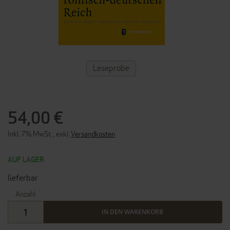
ZUM
Leseprobe
ANFANG
DER
BILDERGALERIE
SPRINGEN
54,00 €
Inkl. 7% MwSt.
,
exkl.
Versandkosten
AUF LAGER
lieferbar
Anzahl
IN DEN WARENKORB