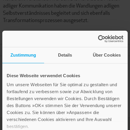
adliger Kommunikation haben die Wandlungen adligen
Selbstverständnisses begleitet und sich ebenfalls
Transformationsprozessen ausgesetzt.
Mehr Informationen
Autor
Zustimmung
Details
Über Cookies
Diese Webseite verwendet Cookies
Presseinformation drucken
Um unsere Webseiten für Sie optimal zu gestalten und
fortlaufend zu verbessern sowie zur Abwicklung von
Bestellungen verwenden wir Cookies. Durch Bestätigen
des Buttons »OK« stimmen Sie der Verwendung unserer
Cookies zu. Sie können über »Anpassen« die
verschiedenen Cookies aktivieren und Ihre Auswahl
bestätigen.