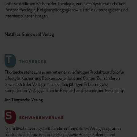
unterschiedlichen Fächern der Theologie, vor allem Systematische und
Pastoraltheologie, Religionspädagogik sowie Titel zu interreligiösen und
interdisziplinären Fragen.
Matthias Grünewald Verlag
Thorbecke steht zum einen mit einem vielfältigen Produktportfolio für
Lifestyle, Kochen und Backen sowie Haus und Garten. Zum anderen
erweist sich der Verlag mit seiner langjährigen Erfahrung als
kompetenter Verlagspartner im Bereich Landeskunde und Geschichte.
Jan Thorbecke Verlag
Der Schwabenverlag steht für ein umfangreiches Verlagsprogramm
rund um das Thema Pastorale Praxis sowie Bücher, Kalender und