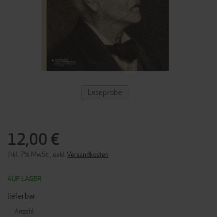
ZUM
Leseprobe
ANFANG
DER
BILDERGALERIE
SPRINGEN
12,00 €
Inkl. 7% MwSt.
,
exkl.
Versandkosten
AUF LAGER
lieferbar
Anzahl