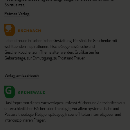
Spiritualität.
Patmos Verlag
Lebensfreude in farbenfroher Gestaltung: Persönliche Geschenke mit
wohltuenden Inspirationen. Irische Segenswünsche und
Geschenkbücher zum Thema älter werden. Grußkarten für
Geburtstage, zur Ermutigung, zu Trost und Trauer.
Verlag am Eschbach
Das Programm dieses Fachverlages umfasst Bücher und Zeitschriften aus
unterschiedlichen Fächern der Theologie, vor allem Systematische und
Pastoraltheologie, Religionspädagogik sowie Titel zu interreligiösen und
interdisziplinären Fragen.