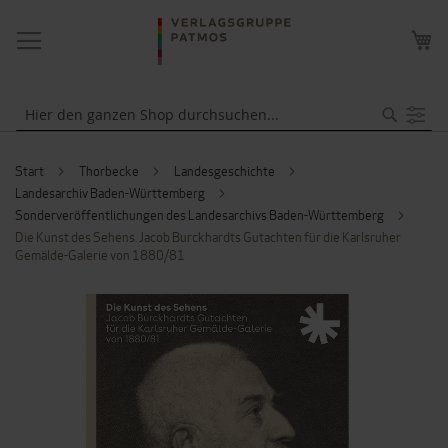
NAVIGATION
ME
UMSCHALTEN
WA
Suche
Start
Thorbecke
Landesgeschichte
Landesarchiv Baden-Württemberg
Sonderveröffentlichungen des Landesarchivs Baden-Württemberg
Die Kunst des Sehens. Jacob Burckhardts Gutachten für die Karlsruher
Gemälde-Galerie von 1880/81
ZUM
ENDE
DER
BILDERGALERIE
SPRINGEN