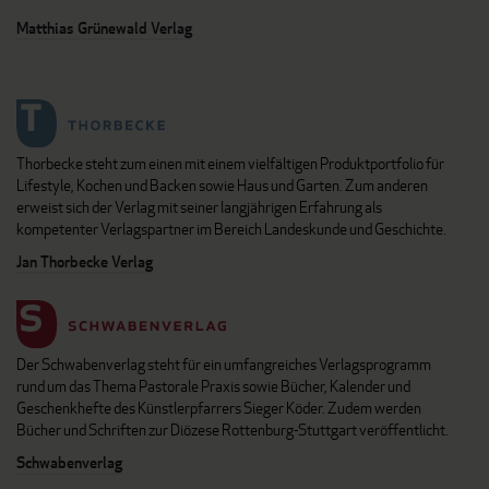
Matthias Grünewald Verlag
Thorbecke steht zum einen mit einem vielfältigen Produktportfolio für
Lifestyle, Kochen und Backen sowie Haus und Garten. Zum anderen
erweist sich der Verlag mit seiner langjährigen Erfahrung als
kompetenter Verlagspartner im Bereich Landeskunde und Geschichte.
Jan Thorbecke Verlag
Der Schwabenverlag steht für ein umfangreiches Verlagsprogramm
rund um das Thema Pastorale Praxis sowie Bücher, Kalender und
Geschenkhefte des Künstlerpfarrers Sieger Köder. Zudem werden
Bücher und Schriften zur Diözese Rottenburg-Stuttgart veröffentlicht.
Schwabenverlag