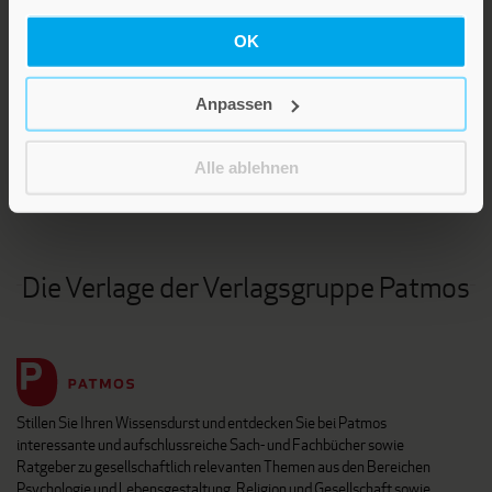
OK
LEBE GUT MAGAZIN
Anpassen
NEWSLETTER
KARRIERE
Alle ablehnen
KUNDENINFO
Die Verlage der Verlagsgruppe Patmos
Stillen Sie Ihren Wissensdurst und entdecken Sie bei Patmos
interessante und aufschlussreiche Sach- und Fachbücher sowie
Ratgeber zu gesellschaftlich relevanten Themen aus den Bereichen
Psychologie und Lebensgestaltung, Religion und Gesellschaft sowie