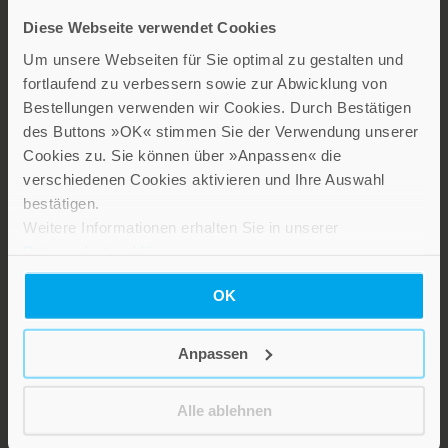
Diese Webseite verwendet Cookies
Um unsere Webseiten für Sie optimal zu gestalten und
fortlaufend zu verbessern sowie zur Abwicklung von
Bestellungen verwenden wir Cookies. Durch Bestätigen
des Buttons »OK« stimmen Sie der Verwendung unserer
LEBE GUT MAGAZIN
Cookies zu. Sie können über »Anpassen« die
verschiedenen Cookies aktivieren und Ihre Auswahl
NEWSLETTER
bestätigen.
KARRIERE
Weitere Informationen erhalten Sie in unserer
KUNDENINFO
Datenschutzerklärung
.
OK
Die Verlage der Verlagsgruppe Patmos
Anpassen
Alle ablehnen