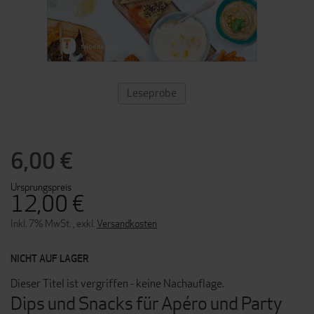
ZUM
Leseprobe
ANFANG
DER
BILDERGALERIE
SPRINGEN
6,00 €
Ursprungspreis
12,00 €
Inkl. 7% MwSt.
,
exkl.
Versandkosten
NICHT AUF LAGER
Dieser Titel ist vergriffen - keine Nachauflage.
Dips und Snacks für Apéro und Party