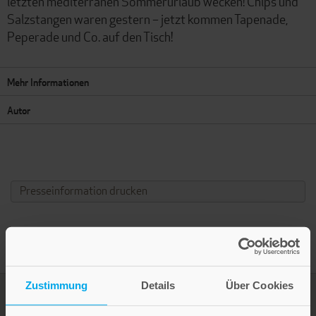
letzten mediterranen Sommerurlaub wecken! Chips und
Salzstangen waren gestern – jetzt kommen Tapenade,
Peperade und Co. auf den Tisch!
Mehr Informationen
Autor
Presseinformation drucken
Zustimmung
Details
Über Cookies