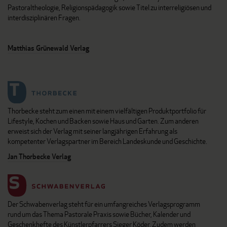
Pastoraltheologie, Religionspädagogik sowie Titel zu interreligiösen und
interdisziplinären Fragen.
Matthias Grünewald Verlag
Thorbecke steht zum einen mit einem vielfältigen Produktportfolio für
Lifestyle, Kochen und Backen sowie Haus und Garten. Zum anderen
erweist sich der Verlag mit seiner langjährigen Erfahrung als
kompetenter Verlagspartner im Bereich Landeskunde und Geschichte.
Jan Thorbecke Verlag
Der Schwabenverlag steht für ein umfangreiches Verlagsprogramm
rund um das Thema Pastorale Praxis sowie Bücher, Kalender und
Geschenkhefte des Künstlerpfarrers Sieger Köder. Zudem werden