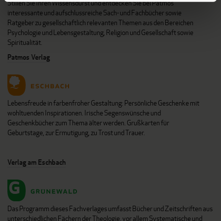
Stillen Sie Ihren Wissensdurst und entdecken Sie bei Patmos
interessante und aufschlussreiche Sach- und Fachbücher sowie
Ratgeber zu gesellschaftlich relevanten Themen aus den Bereichen
Psychologie und Lebensgestaltung, Religion und Gesellschaft sowie
Spiritualität.
Patmos Verlag
Lebensfreude in farbenfroher Gestaltung: Persönliche Geschenke mit
wohltuenden Inspirationen. Irische Segenswünsche und
Geschenkbücher zum Thema älter werden. Grußkarten für
Geburtstage, zur Ermutigung, zu Trost und Trauer.
Verlag am Eschbach
Das Programm dieses Fachverlages umfasst Bücher und Zeitschriften aus
unterschiedlichen Fächern der Theologie, vor allem Systematische und