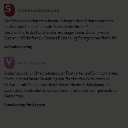
Der Schwabenverlag steht für ein umfangreiches Verlagsprogramm
rund um das Thema Pastorale Praxis sowie Bücher, Kalender und
Geschenkhefte des Künstlerpfarrers Sieger Köder. Zudem werden
Bücher und Schriften zur Diözese Rottenburg-Stuttgart veröffentlicht.
Schwabenverlag
Andachtsbilder und Meditationsbilder, Postkarten und Schmuckkarten,
Poster, Mäntel für die Gestaltung von Pfarrbriefen, Bildblätter und
Bildtafeln mit Motiven von Sieger Köder. Für die Verkündigung, die
pastorale und katechetische Arbeit und immer wieder zum persönlichen
Betrachten.
Kunstverlag Ver Sacrum