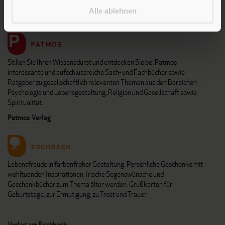
Die Verlage der Verlagsgruppe Patmos
Alle ablehnen
Stillen Sie Ihren Wissensdurst und entdecken Sie bei Patmos
interessante und aufschlussreiche Sach- und Fachbücher sowie
Ratgeber zu gesellschaftlich relevanten Themen aus den Bereichen
Psychologie und Lebensgestaltung, Religion und Gesellschaft sowie
Spiritualität.
Patmos Verlag
Lebensfreude in farbenfroher Gestaltung: Persönliche Geschenke mit
wohltuenden Inspirationen. Irische Segenswünsche und
Geschenkbücher zum Thema älter werden. Grußkarten für
Geburtstage, zur Ermutigung, zu Trost und Trauer.
Verlag am Eschbach