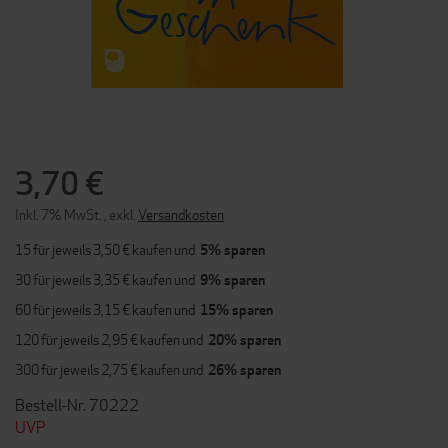
ZUM
ANFANG
DER
3,70 €
BILDERGALERIE
SPRINGEN
Inkl. 7% MwSt.
,
exkl.
Versandkosten
15 für jeweils
3,50 €
kaufen und
5
% sparen
30 für jeweils
3,35 €
kaufen und
9
% sparen
60 für jeweils
3,15 €
kaufen und
15
% sparen
120 für jeweils
2,95 €
kaufen und
20
% sparen
300 für jeweils
2,75 €
kaufen und
26
% sparen
Bestell-Nr. 70222
UVP