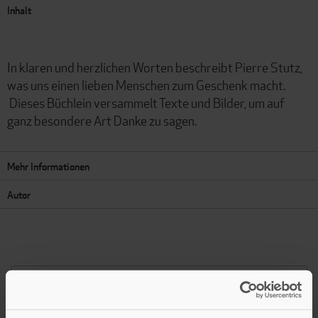
Inhalt
In klaren und herzlichen Worten beschreibt Pierre Stutz,
was uns einen lieben Menschen zum Geschenk macht.
Dieses Büchlein versammelt Texte und Bilder, um auf
ganz besondere Art Danke zu sagen.
Mehr Informationen
Autor
Presseinformation drucken