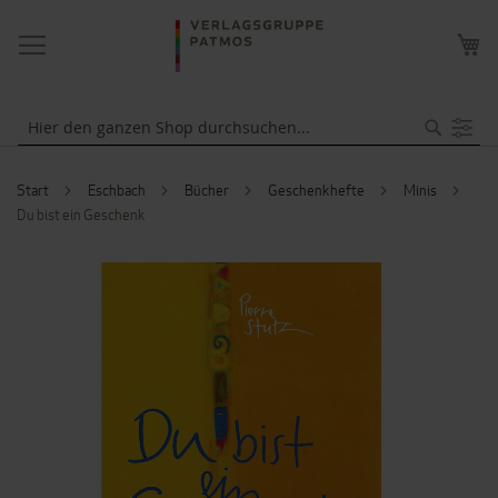
NAVIGATION
ME
UMSCHALTEN
WA
Suche
Start
Eschbach
Bücher
Geschenkhefte
Minis
Du bist ein Geschenk
ZUM
ENDE
DER
BILDERGALERIE
SPRINGEN