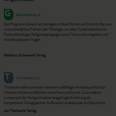
Das Programm dieses Fachverlages umfasst Bücher und Zeitschriften aus
unterschiedlichen Fächern der Theologie, vor allem Systematische und
Pastoraltheologie, Religionspädagogik sowie Titel zu interreligiösen und
interdisziplinären Fragen.
Matthias Grünewald Verlag
Thorbecke steht zum einen mit einem vielfältigen Produktportfolio für
Lifestyle, Kochen und Backen sowie Haus und Garten. Zum anderen
erweist sich der Verlag mit seiner langjährigen Erfahrung als
kompetenter Verlagspartner im Bereich Landeskunde und Geschichte.
Jan Thorbecke Verlag