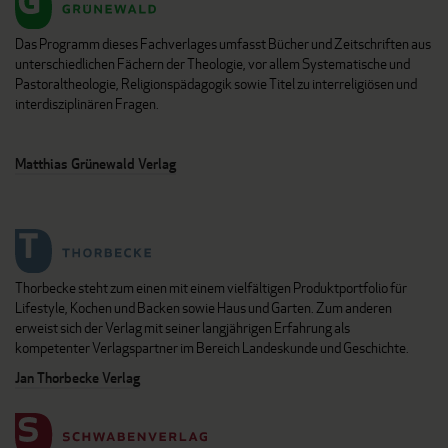
Das Programm dieses Fachverlages umfasst Bücher und Zeitschriften aus
unterschiedlichen Fächern der Theologie, vor allem Systematische und
Pastoraltheologie, Religionspädagogik sowie Titel zu interreligiösen und
interdisziplinären Fragen.
Matthias Grünewald Verlag
Thorbecke steht zum einen mit einem vielfältigen Produktportfolio für
Lifestyle, Kochen und Backen sowie Haus und Garten. Zum anderen
erweist sich der Verlag mit seiner langjährigen Erfahrung als
kompetenter Verlagspartner im Bereich Landeskunde und Geschichte.
Jan Thorbecke Verlag