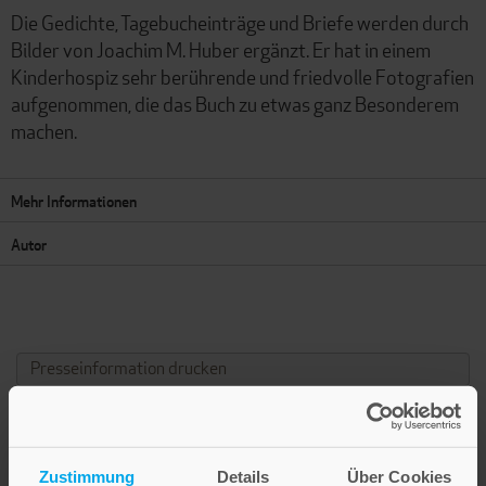
Die Gedichte, Tagebucheinträge und Briefe werden durch
Bilder von Joachim M. Huber ergänzt. Er hat in einem
Kinderhospiz sehr berührende und friedvolle Fotografien
aufgenommen, die das Buch zu etwas ganz Besonderem
machen.
Mehr Informationen
Autor
Presseinformation drucken
Zustimmung
Details
Über Cookies