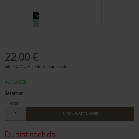
ZUM
ANFANG
DER
22,00 €
BILDERGALERIE
SPRINGEN
Inkl. 7% MwSt.
,
exkl.
Versandkosten
AUF LAGER
lieferbar
Anzahl
IN DEN WARENKORB
Du bist noch da