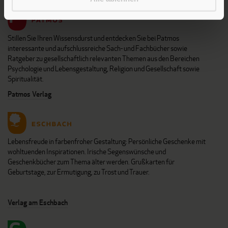
Stillen Sie Ihren Wissensdurst und entdecken Sie bei Patmos
interessante und aufschlussreiche Sach- und Fachbücher sowie
Ratgeber zu gesellschaftlich relevanten Themen aus den Bereichen
Psychologie und Lebensgestaltung, Religion und Gesellschaft sowie
Spiritualität.
Patmos Verlag
Lebensfreude in farbenfroher Gestaltung: Persönliche Geschenke mit
wohltuenden Inspirationen. Irische Segenswünsche und
Geschenkbücher zum Thema älter werden. Grußkarten für
Geburtstage, zur Ermutigung, zu Trost und Trauer.
Verlag am Eschbach