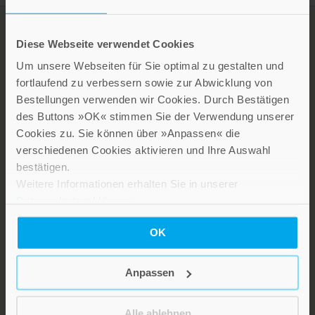
Diese Webseite verwendet Cookies
Um unsere Webseiten für Sie optimal zu gestalten und
fortlaufend zu verbessern sowie zur Abwicklung von
Bestellungen verwenden wir Cookies. Durch Bestätigen
des Buttons »OK« stimmen Sie der Verwendung unserer
Cookies zu. Sie können über »Anpassen« die
verschiedenen Cookies aktivieren und Ihre Auswahl
LEBE GUT MAGAZIN
bestätigen.
NEWSLETTER
Weitere Informationen erhalten Sie in unserer
KARRIERE
Datenschutzerklärung
.
KUNDENINFO
OK
Anpassen
Die Verlage der Verlagsgruppe Patmos
Alle ablehnen