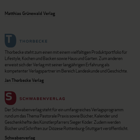
Matthias Grünewald Verlag
Thorbecke steht zum einen mit einem vielfältigen Produktportfolio für
Lifestyle, Kochen und Backen sowie Haus und Garten. Zum anderen
erweist sich der Verlag mit seiner langjährigen Erfahrung als
kompetenter Verlagspartner im Bereich Landeskunde und Geschichte.
Jan Thorbecke Verlag
Der Schwabenverlag steht für ein umfangreiches Verlagsprogramm
rund um das Thema Pastorale Praxis sowie Bücher, Kalender und
Geschenkhefte des Künstlerpfarrers Sieger Köder. Zudem werden
Bücher und Schriften zur Diözese Rottenburg-Stuttgart veröffentlicht.
Schwabenverlag