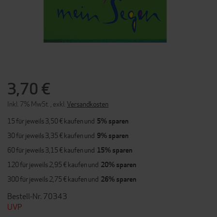
ZUM
ANFANG
DER
3,70 €
BILDERGALERIE
SPRINGEN
Inkl. 7% MwSt.
,
exkl.
Versandkosten
15 für jeweils
3,50 €
kaufen und
5
% sparen
30 für jeweils
3,35 €
kaufen und
9
% sparen
60 für jeweils
3,15 €
kaufen und
15
% sparen
120 für jeweils
2,95 €
kaufen und
20
% sparen
300 für jeweils
2,75 €
kaufen und
26
% sparen
Bestell-Nr. 70343
UVP