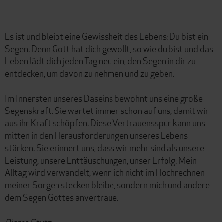
Es ist und bleibt eine Gewissheit des Lebens: Du bist ein
Segen. Denn Gott hat dich gewollt, so wie du bist und das
Leben lädt dich jeden Tag neu ein, den Segen in dir zu
entdecken, um davon zu nehmen und zu geben.
Im Innersten unseres Daseins bewohnt uns eine große
Segenskraft. Sie wartet immer schon auf uns, damit wir
aus ihr Kraft schöpfen. Diese Vertrauensspur kann uns
mitten in den Herausforderungen unseres Lebens
stärken. Sie erinnert uns, dass wir mehr sind als unsere
Leistung, unsere Enttäuschungen, unser Erfolg. Mein
Alltag wird verwandelt, wenn ich nicht im Hochrechnen
meiner Sorgen stecken bleibe, sondern mich und andere
dem Segen Gottes anvertraue.
Pierre Stutz