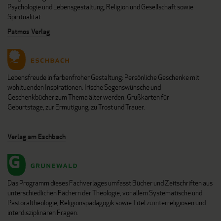
Psychologie und Lebensgestaltung, Religion und Gesellschaft sowie
Spiritualität.
Patmos Verlag
Lebensfreude in farbenfroher Gestaltung: Persönliche Geschenke mit
wohltuenden Inspirationen. Irische Segenswünsche und
Geschenkbücher zum Thema älter werden. Grußkarten für
Geburtstage, zur Ermutigung, zu Trost und Trauer.
Verlag am Eschbach
Das Programm dieses Fachverlages umfasst Bücher und Zeitschriften aus
unterschiedlichen Fächern der Theologie, vor allem Systematische und
Pastoraltheologie, Religionspädagogik sowie Titel zu interreligiösen und
interdisziplinären Fragen.