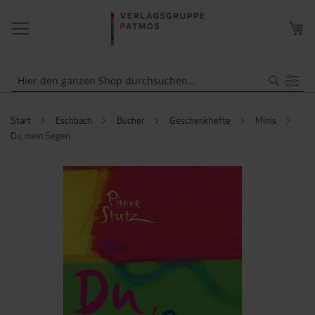
NAVIGATION
ME
UMSCHALTEN
WA
Suche
Start
Eschbach
Bücher
Geschenkhefte
Minis
Du, mein Segen
ZUM
ENDE
DER
BILDERGALERIE
SPRINGEN