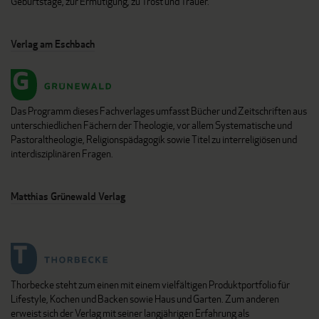
Geburtstage, zur Ermutigung, zu Trost und Trauer.
Verlag am Eschbach
Das Programm dieses Fachverlages umfasst Bücher und Zeitschriften aus
unterschiedlichen Fächern der Theologie, vor allem Systematische und
Pastoraltheologie, Religionspädagogik sowie Titel zu interreligiösen und
interdisziplinären Fragen.
Matthias Grünewald Verlag
Thorbecke steht zum einen mit einem vielfältigen Produktportfolio für
Lifestyle, Kochen und Backen sowie Haus und Garten. Zum anderen
erweist sich der Verlag mit seiner langjährigen Erfahrung als