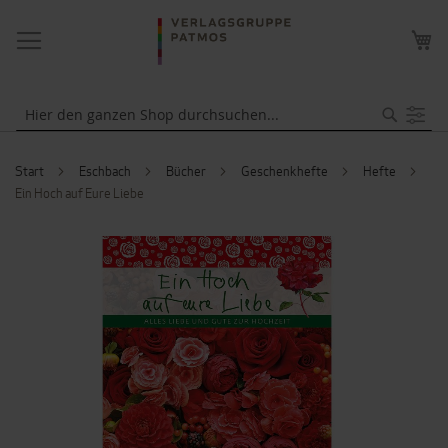
NAVIGATION
ME
UMSCHALTEN
WA
Suche
Start
Eschbach
Bücher
Geschenkhefte
Hefte
Ein Hoch auf Eure Liebe
ZUM
ENDE
DER
BILDERGALERIE
SPRINGEN