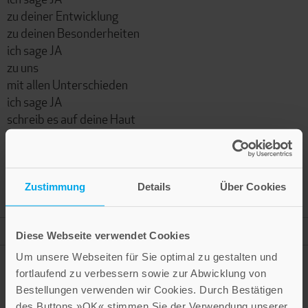
zu deiner Entwicklung
zu deinen Besonderheiten
ich sage JA
zu uns
mit allen Unterschieden
ich sage JA
schreib es auf deine Haut
schreib es in unsere Träume
Tag und Nacht
Elisabeth Bernet
Zustimmung
Details
Über Cookies
Mehr Informationen
Diese Webseite verwendet Cookies
Um unsere Webseiten für Sie optimal zu gestalten und
fortlaufend zu verbessern sowie zur Abwicklung von
Bestellungen verwenden wir Cookies. Durch Bestätigen
des Buttons »OK« stimmen Sie der Verwendung unserer