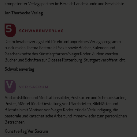
kompetenter Verlagspartner im Bereich Landeskunde und Geschichte.
Jan Thorbecke Verlag
Der Schwabenverlag steht für ein umfangreiches Verlagsprogramm
rund um das Thema Pastorale Praxis sowie Bücher, Kalender und
Geschenkhefte des Künstlerpfarrers Sieger Köder. Zudem werden
Bücher und Schriften zur Diözese Rottenburg-Stuttgart veröffentlicht.
Schwabenverlag
Andachtsbilder und Meditationsbilder, Postkarten und Schmuckkarten,
Poster, Mäntel für die Gestaltung von Pfarrbriefen, Bildblätter und
Bildtafeln mit Motiven von Sieger Köder. Für die Verkündigung, die
pastorale und katechetische Arbeit und immer wieder zum persönlichen
Betrachten.
Kunstverlag Ver Sacrum