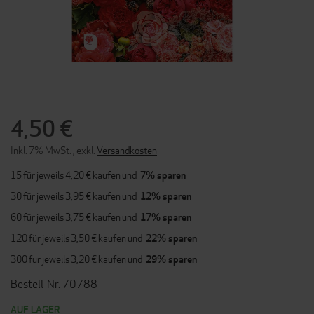
ZUM
ANFANG
DER
4,50 €
BILDERGALERIE
SPRINGEN
Inkl. 7% MwSt.
,
exkl.
Versandkosten
15 für jeweils
4,20 €
kaufen und
7
% sparen
30 für jeweils
3,95 €
kaufen und
12
% sparen
60 für jeweils
3,75 €
kaufen und
17
% sparen
120 für jeweils
3,50 €
kaufen und
22
% sparen
300 für jeweils
3,20 €
kaufen und
29
% sparen
Bestell-Nr. 70788
AUF LAGER