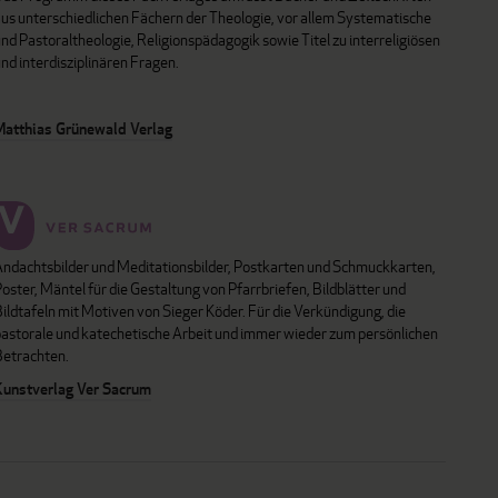
aus unterschiedlichen Fächern der Theologie, vor allem Systematische
nd Pastoraltheologie, Religionspädagogik sowie Titel zu interreligiösen
nd interdisziplinären Fragen.
Matthias Grünewald Verlag
Andachtsbilder und Meditationsbilder, Postkarten und Schmuckkarten,
oster, Mäntel für die Gestaltung von Pfarrbriefen, Bildblätter und
ildtafeln mit Motiven von Sieger Köder. Für die Verkündigung, die
pastorale und katechetische Arbeit und immer wieder zum persönlichen
Betrachten.
Kunstverlag Ver Sacrum