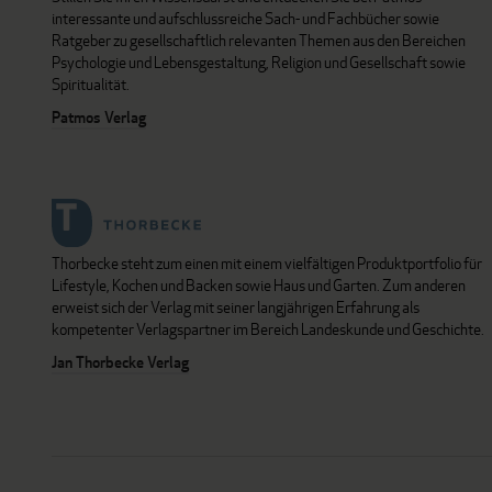
interessante und aufschlussreiche Sach- und Fachbücher sowie
Ratgeber zu gesellschaftlich relevanten Themen aus den Bereichen
Psychologie und Lebensgestaltung, Religion und Gesellschaft sowie
Spiritualität.
Patmos Verlag
Thorbecke steht zum einen mit einem vielfältigen Produktportfolio für
Lifestyle, Kochen und Backen sowie Haus und Garten. Zum anderen
erweist sich der Verlag mit seiner langjährigen Erfahrung als
kompetenter Verlagspartner im Bereich Landeskunde und Geschichte.
Jan Thorbecke Verlag