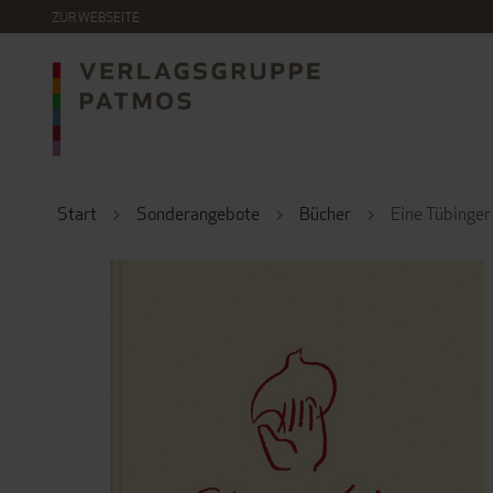
DIREKT
ZUR WEBSEITE
ZUM
INHALT
Start
Sonderangebote
Bücher
Eine Tübinger 
ZUM
ENDE
DER
BILDERGALERIE
SPRINGEN