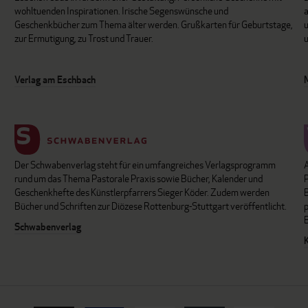
wohltuenden Inspirationen. Irische Segenswünsche und
Geschenkbücher zum Thema älter werden. Grußkarten für Geburtstage,
u
zur Ermutigung, zu Trost und Trauer.
u
Verlag am Eschbach
Der Schwabenverlag steht für ein umfangreiches Verlagsprogramm
P
rund um das Thema Pastorale Praxis sowie Bücher, Kalender und
B
Geschenkhefte des Künstlerpfarrers Sieger Köder. Zudem werden
Bücher und Schriften zur Diözese Rottenburg-Stuttgart veröffentlicht.
Schwabenverlag