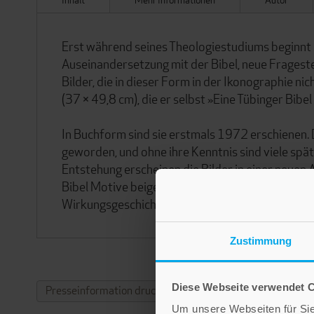
Erst während seines Theologiestudiums beginnt S
Auseinandersetzung mit der Bibel, neue Fragestel
Bilder, die in dieser Form in der Ikonographie n
(37 × 49,8 cm), die er selbst »Eine Tübinger Bibel 
In Buchform sind sie erstmals 1972 erschienen. 
geworden, und ohne ihre Kenntnis sind viele spät
Entstehung erscheinen die Bilder in einer neuen 
Bibel Motive beigefügt sind, die ihre Weiterentw
Wirkungsgeschichte der »Urbilder« nachvollzieh
Zustimmung
Diese Webseite verwendet 
Presseinformation drucken
Um unsere Webseiten für Sie 