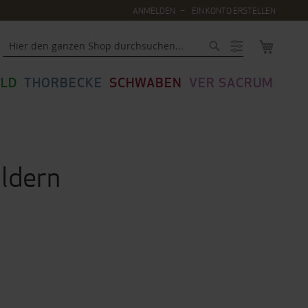
ANMELDEN
EIN KONTO ERSTELLEN
MEIN WA
Suche
LD
THORBECKE
SCHWABEN
VER SACRUM
ildern