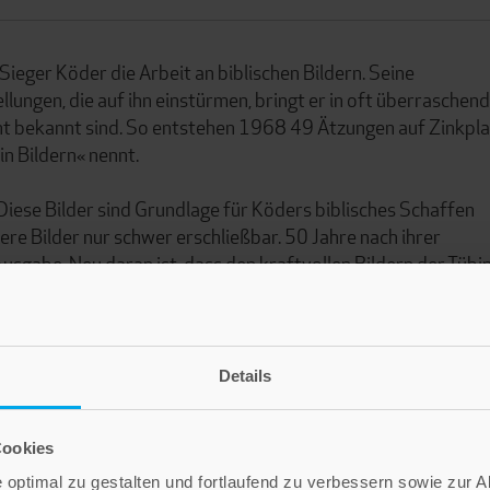
ieger Köder die Arbeit an biblischen Bildern. Seine
lungen, die auf ihn einstürmen, bringt er in oft überraschen
icht bekannt sind. So entstehen 1968 49 Ätzungen auf Zinkpl
in Bildern« nennt.
Diese Bilder sind Grundlage für Köders biblisches Schaffen
ere Bilder nur schwer erschließbar. 50 Jahre nach ihrer
Ausgabe. Neu daran ist, dass den kraftvollen Bildern der Tübi
icklung zeigen. So können Leserinnen und Leser selbst die
en.
Details
Cookies
optimal zu gestalten und fortlaufend zu verbessern sowie zur 