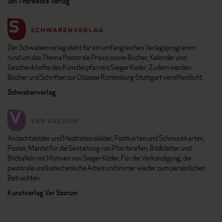
Jan Thorbecke Verlag
Der Schwabenverlag steht für ein umfangreiches Verlagsprogramm
rund um das Thema Pastorale Praxis sowie Bücher, Kalender und
Geschenkhefte des Künstlerpfarrers Sieger Köder. Zudem werden
Bücher und Schriften zur Diözese Rottenburg-Stuttgart veröffentlicht.
Schwabenverlag
Andachtsbilder und Meditationsbilder, Postkarten und Schmuckkarten,
Poster, Mäntel für die Gestaltung von Pfarrbriefen, Bildblätter und
Bildtafeln mit Motiven von Sieger Köder. Für die Verkündigung, die
pastorale und katechetische Arbeit und immer wieder zum persönlichen
Betrachten.
Kunstverlag Ver Sacrum