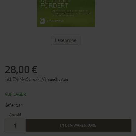
ZUM
Leseprobe
ANFANG
DER
BILDERGALERIE
SPRINGEN
28,00 €
Inkl. 7% MwSt.
,
exkl.
Versandkosten
AUF LAGER
lieferbar
Anzahl
IN DEN WARENKORB