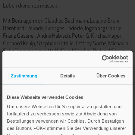
Leben dienen zu müssen.
Mit Beiträgen von Claudius Bachmann, Luigino Bruni,
Bernhard Emunds, Georges Enderle, Ingeborg Gabriel,
Franz Gassner, André Habisch, Peter G. Kirchschläger,
Gerhard Kruip, Stephan Rothlin, Jeffrey Sachs, Michaela
Schaffhauser-Linzatti, Wilfried Stadler, Richard Sturn,
Connie della Vega, Markus Vogt, Stefano Zamagni
Zustimmung
Details
Über Cookies
Mehr Informationen
Autor
Diese Webseite verwendet Cookies
Um unsere Webseiten für Sie optimal zu gestalten und
fortlaufend zu verbessern sowie zur Abwicklung von
Bestellungen verwenden wir Cookies. Durch Bestätigen
Presseinformation drucken
des Buttons »OK« stimmen Sie der Verwendung unserer