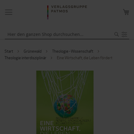
NAVIGATION
ME
UMSCHALTEN
WA
Suche
Start
Grünewald
Theologie - Wissenschaft
Theologie interdisziplinär
Eine Wirtschaft, die Leben fördert
ZUM
ENDE
DER
BILDERGALERIE
SPRINGEN