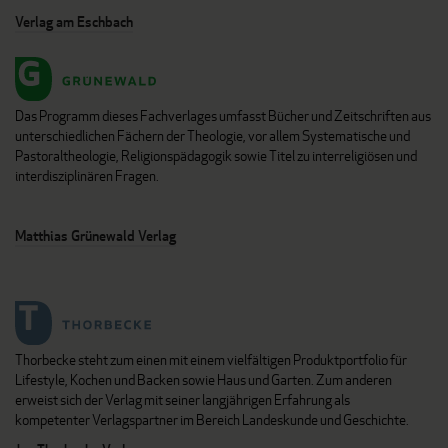
Verlag am Eschbach
Das Programm dieses Fachverlages umfasst Bücher und Zeitschriften aus
unterschiedlichen Fächern der Theologie, vor allem Systematische und
Pastoraltheologie, Religionspädagogik sowie Titel zu interreligiösen und
interdisziplinären Fragen.
Matthias Grünewald Verlag
Thorbecke steht zum einen mit einem vielfältigen Produktportfolio für
Lifestyle, Kochen und Backen sowie Haus und Garten. Zum anderen
erweist sich der Verlag mit seiner langjährigen Erfahrung als
kompetenter Verlagspartner im Bereich Landeskunde und Geschichte.