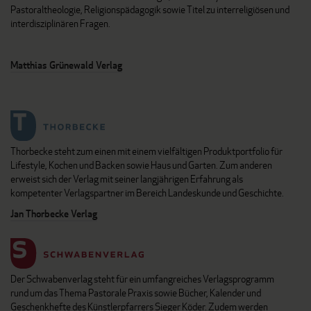
Pastoraltheologie, Religionspädagogik sowie Titel zu interreligiösen und
interdisziplinären Fragen.
Matthias Grünewald Verlag
Thorbecke steht zum einen mit einem vielfältigen Produktportfolio für
Lifestyle, Kochen und Backen sowie Haus und Garten. Zum anderen
erweist sich der Verlag mit seiner langjährigen Erfahrung als
kompetenter Verlagspartner im Bereich Landeskunde und Geschichte.
Jan Thorbecke Verlag
Der Schwabenverlag steht für ein umfangreiches Verlagsprogramm
rund um das Thema Pastorale Praxis sowie Bücher, Kalender und
Geschenkhefte des Künstlerpfarrers Sieger Köder. Zudem werden