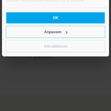
Weitere Informationen erhalten Sie in unserer
Datenschutzerklärung
.
OK
Anpassen
Bunter Regenbogen
Ab
2,80 €
Alle ablehnen
Inkl. 19% MwSt.
,
exkl.
Versandkosten