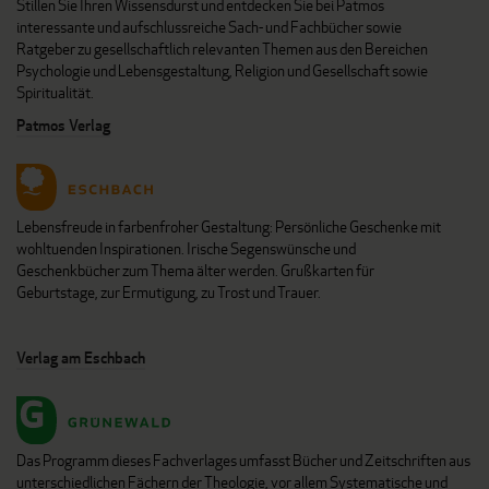
Stillen Sie Ihren Wissensdurst und entdecken Sie bei Patmos
interessante und aufschlussreiche Sach- und Fachbücher sowie
Ratgeber zu gesellschaftlich relevanten Themen aus den Bereichen
Psychologie und Lebensgestaltung, Religion und Gesellschaft sowie
Spiritualität.
Patmos Verlag
Lebensfreude in farbenfroher Gestaltung: Persönliche Geschenke mit
wohltuenden Inspirationen. Irische Segenswünsche und
Geschenkbücher zum Thema älter werden. Grußkarten für
Geburtstage, zur Ermutigung, zu Trost und Trauer.
Verlag am Eschbach
Das Programm dieses Fachverlages umfasst Bücher und Zeitschriften aus
unterschiedlichen Fächern der Theologie, vor allem Systematische und