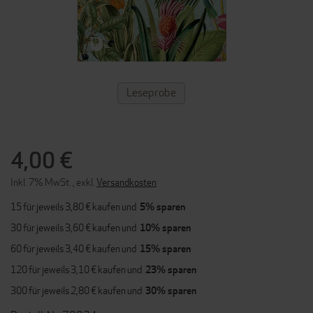
ZUM
Leseprobe
ANFANG
DER
BILDERGALERIE
SPRINGEN
4,00 €
Inkl. 7% MwSt.
,
exkl.
Versandkosten
15 für jeweils
3,80 €
kaufen und
5
% sparen
30 für jeweils
3,60 €
kaufen und
10
% sparen
60 für jeweils
3,40 €
kaufen und
15
% sparen
120 für jeweils
3,10 €
kaufen und
23
% sparen
300 für jeweils
2,80 €
kaufen und
30
% sparen