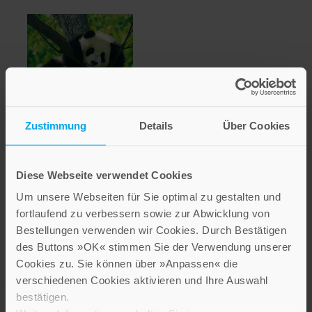
Zustimmung
Details
Über Cookies
Aus der Ruhe kommt die
Kraft
Diese Webseite verwendet Cookies
Um unsere Webseiten für Sie optimal zu gestalten und
3,70 €
fortlaufend zu verbessern sowie zur Abwicklung von
Bestellungen verwenden wir Cookies. Durch Bestätigen
Inkl. 7% MwSt.
,
exkl.
Versandkosten
des Buttons »OK« stimmen Sie der Verwendung unserer
Cookies zu. Sie können über »Anpassen« die
verschiedenen Cookies aktivieren und Ihre Auswahl
bestätigen.