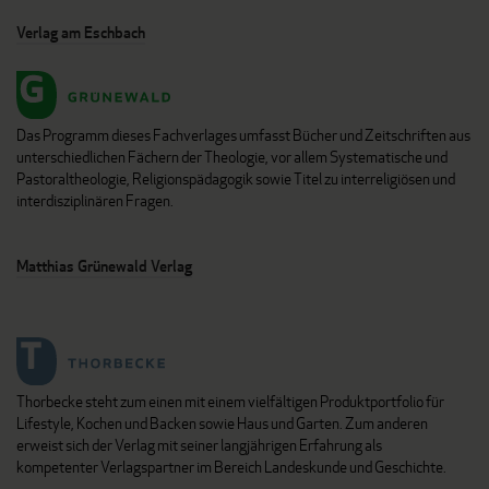
Verlag am Eschbach
Das Programm dieses Fachverlages umfasst Bücher und Zeitschriften aus
unterschiedlichen Fächern der Theologie, vor allem Systematische und
Pastoraltheologie, Religionspädagogik sowie Titel zu interreligiösen und
interdisziplinären Fragen.
Matthias Grünewald Verlag
Thorbecke steht zum einen mit einem vielfältigen Produktportfolio für
Lifestyle, Kochen und Backen sowie Haus und Garten. Zum anderen
erweist sich der Verlag mit seiner langjährigen Erfahrung als
kompetenter Verlagspartner im Bereich Landeskunde und Geschichte.