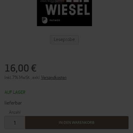
ZUM
Leseprobe
ANFANG
DER
BILDERGALERIE
SPRINGEN
16,00 €
Inkl. 7% MwSt.
,
exkl.
Versandkosten
AUF LAGER
lieferbar
Anzahl
IN DEN WARENKORB