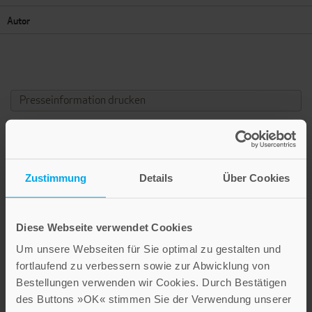
Autor
Presseinformation drucken
Zusätzliche Informationen und Medien
Zustimmung
Details
Über Cookies
WEITERE INFO
Das Gegenteil von Liebe ist nicht Hass, sondern
Gleichgültigkeit.
Diese Webseite verwendet Cookies
Um unsere Webseiten für Sie optimal zu gestalten und
Elie Wiesel
fortlaufend zu verbessern sowie zur Abwicklung von
Bestellungen verwenden wir Cookies. Durch Bestätigen
des Buttons »OK« stimmen Sie der Verwendung unserer