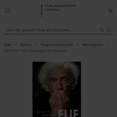
NAVIGATION
ME
UMSCHALTEN
WA
Suche
Start
Patmos
Religion & Spiritualität
Weltreligionen
Elie Wiesel – ein Leben gegen das Vergessen
ZUM
ENDE
DER
BILDERGALERIE
SPRINGEN