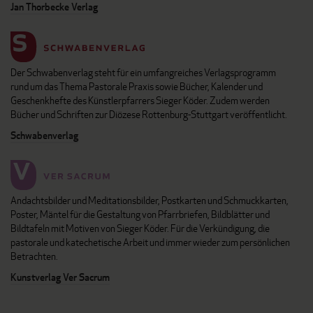
Jan Thorbecke Verlag
Der Schwabenverlag steht für ein umfangreiches Verlagsprogramm
rund um das Thema Pastorale Praxis sowie Bücher, Kalender und
Geschenkhefte des Künstlerpfarrers Sieger Köder. Zudem werden
Bücher und Schriften zur Diözese Rottenburg-Stuttgart veröffentlicht.
Schwabenverlag
Andachtsbilder und Meditationsbilder, Postkarten und Schmuckkarten,
Poster, Mäntel für die Gestaltung von Pfarrbriefen, Bildblätter und
Bildtafeln mit Motiven von Sieger Köder. Für die Verkündigung, die
pastorale und katechetische Arbeit und immer wieder zum persönlichen
Betrachten.
Kunstverlag Ver Sacrum