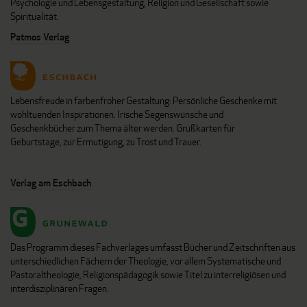
Psychologie und Lebensgestaltung, Religion und Gesellschaft sowie
Spiritualität.
Patmos Verlag
Lebensfreude in farbenfroher Gestaltung: Persönliche Geschenke mit
wohltuenden Inspirationen. Irische Segenswünsche und
Geschenkbücher zum Thema älter werden. Grußkarten für
Geburtstage, zur Ermutigung, zu Trost und Trauer.
Verlag am Eschbach
Das Programm dieses Fachverlages umfasst Bücher und Zeitschriften aus
unterschiedlichen Fächern der Theologie, vor allem Systematische und
Pastoraltheologie, Religionspädagogik sowie Titel zu interreligiösen und
interdisziplinären Fragen.