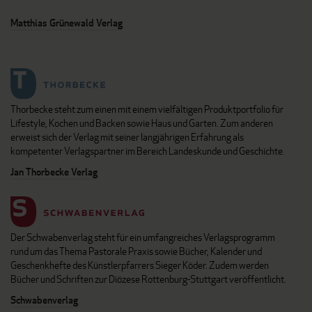
Matthias Grünewald Verlag
Thorbecke steht zum einen mit einem vielfältigen Produktportfolio für
Lifestyle, Kochen und Backen sowie Haus und Garten. Zum anderen
erweist sich der Verlag mit seiner langjährigen Erfahrung als
kompetenter Verlagspartner im Bereich Landeskunde und Geschichte.
Jan Thorbecke Verlag
Der Schwabenverlag steht für ein umfangreiches Verlagsprogramm
rund um das Thema Pastorale Praxis sowie Bücher, Kalender und
Geschenkhefte des Künstlerpfarrers Sieger Köder. Zudem werden
Bücher und Schriften zur Diözese Rottenburg-Stuttgart veröffentlicht.
Schwabenverlag