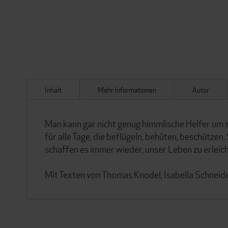
Inhalt
Mehr Informationen
Autor
Man kann gar nicht genug himmlische Helfer um si
für alle Tage, die beflügeln, behüten, beschützen
schaffen es immer wieder, unser Leben zu erleich
Mit Texten von Thomas Knodel, Isabella Schneider