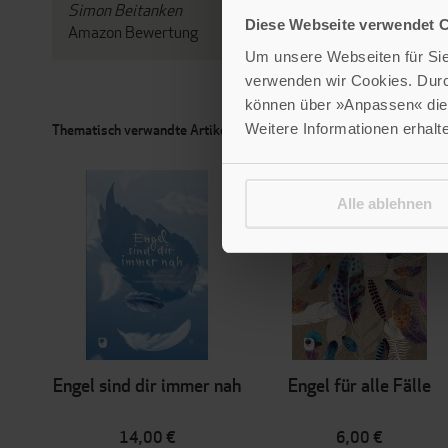
Simon Beitanken
Diese Webseite verwendet 
Amazon Bewertung
Um unsere Webseiten für Sie 
verwenden wir Cookies. Dur
können über »Anpassen« die 
Weitere Informationen erhalt
Thematisch verwandte Artikel
Alle ablehnen
Engel sind dir immer nah
Engel für alle Fälle
14,00 €
6,00 €