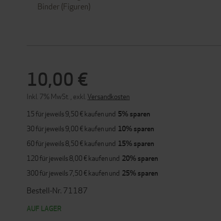
Binder (Figuren)
10,00 €
Inkl. 7% MwSt.
,
exkl.
Versandkosten
15 für jeweils
9,50 €
kaufen und
5
% sparen
30 für jeweils
9,00 €
kaufen und
10
% sparen
60 für jeweils
8,50 €
kaufen und
15
% sparen
120 für jeweils
8,00 €
kaufen und
20
% sparen
300 für jeweils
7,50 €
kaufen und
25
% sparen
Bestell-Nr. 71187
AUF LAGER