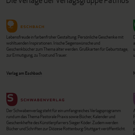
Die Verlage der Verlagsgruppe Patmos
Lebensfreude in farbenfroher Gestaltung: Persönliche Geschenke mit
wohltuenden Inspirationen. Irische Segenswünsche und
Geschenkbücher zum Thema älter werden. Grußkarten für Geburtstage,
u
zur Ermutigung, zu Trost und Trauer.
u
Verlag am Eschbach
Der Schwabenverlag steht für ein umfangreiches Verlagsprogramm
P
rund um das Thema Pastorale Praxis sowie Bücher, Kalender und
B
Geschenkhefte des Künstlerpfarrers Sieger Köder. Zudem werden
Bücher und Schriften zur Diözese Rottenburg-Stuttgart veröffentlicht.