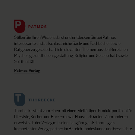
Stillen Sie Ihren Wissensdurst und entdecken Sie bei Patmos
interessante und aufschlussreiche Sach- und Fachbücher sowie
Ratgeber zu gesellschaftlich relevanten Themen aus den Bereichen
Psychologie und Lebensgestaltung, Religion und Gesellschaft sowie
Spiritualität.
Patmos Verlag
Thorbecke steht zum einen mit einem vielfältigen Produktportfolio für
Lifestyle, Kochen und Backen sowie Haus und Garten. Zum anderen
erweist sich der Verlag mit seiner langjährigen Erfahrung als
kompetenter Verlagspartner im Bereich Landeskunde und Geschichte.