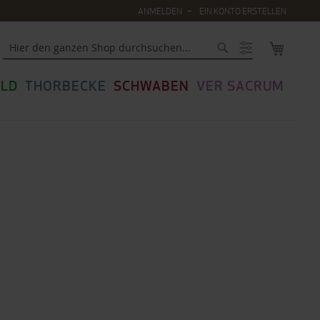
ANMELDEN
EIN KONTO ERSTELLEN
MEIN WA
Suche
LD
THORBECKE
SCHWABEN
VER SACRUM