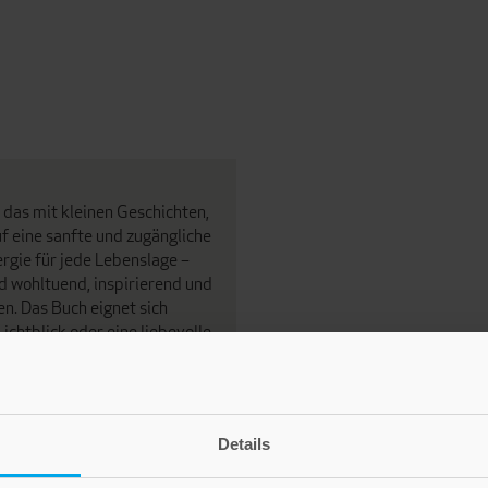
 das mit kleinen Geschichten,
f eine sanfte und zugängliche
ergie für jede Lebenslage –
d wohltuend, inspirierend und
en. Das Buch eignet sich
ichtblick oder eine liebevolle
uch zu einem stilvollen und
inen Wunder im Alltag glauben
Details