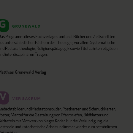
Das Programm dieses Fachverlages umfasst Bücher und Zeitschriften
aus unterschiedlichen Fächern der Theologie, vor allem Systematische
nd Pastoraltheologie, Religionspädagogik sowie Titel zu interreligiösen
nd interdisziplinären Fragen.
Matthias Grünewald Verlag
Andachtsbilder und Meditationsbilder, Postkarten und Schmuckkarten,
oster, Mäntel für die Gestaltung von Pfarrbriefen, Bildblätter und
ildtafeln mit Motiven von Sieger Köder. Für die Verkündigung, die
pastorale und katechetische Arbeit und immer wieder zum persönlichen
Betrachten.