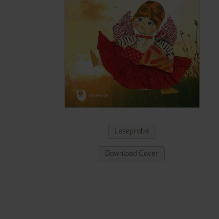
ZUM
Leseprobe
ANFANG
DER
Download Cover
BILDERGALERIE
SPRINGEN