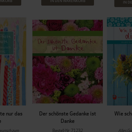
ENKORB
IN DEN WARENKORB
IN D
te nur das
Der schönste Gedanke ist
Wie sch
e
Danke
kwunsch zum
Bestell-Nr: 71232
Alles G