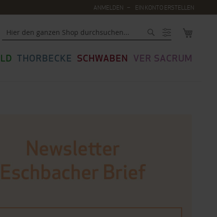
ANMELDEN
EIN KONTO ERSTELLEN
MEIN WA
Suche
LD
THORBECKE
SCHWABEN
VER SACRUM