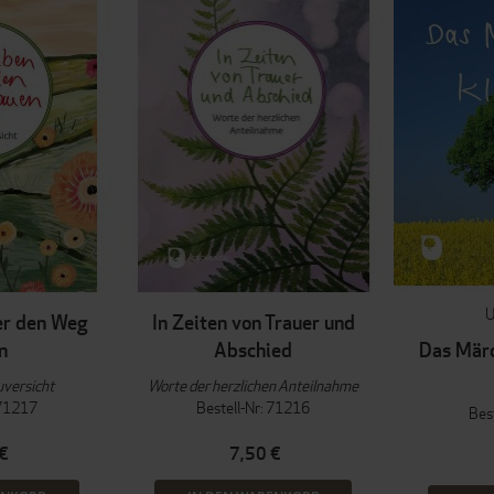
U
r den Weg
In Zeiten von Trauer und
n
Abschied
Das Märc
uversicht
Worte der herzlichen Anteilnahme
 71217
Bestell-Nr: 71216
Bes
€
7,50 €