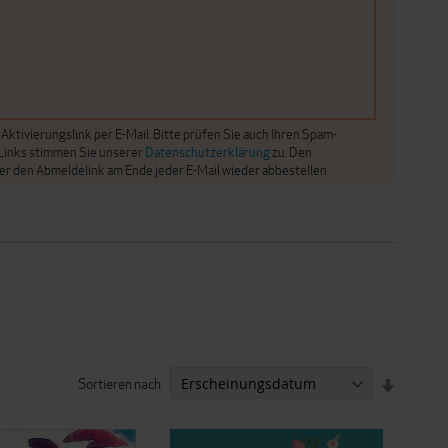
ktivierungslink per E-Mail. Bitte prüfen Sie auch Ihren Spam-
 Links stimmen Sie unserer
Datenschutzerklärung
zu. Den
er den Abmeldelink am Ende jeder E-Mail wieder abbestellen.
Sortieren nach
IN
AUFSTEI
REIHENF