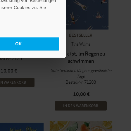
Abwicklung von Bestellungen
serer Cookies zu. Sie
BESTSELLER
 wie die Bäume
OK
Tina Willms
nd Leben in wachsenden
Ringen
Glück ist, im Regen zu
tell-Nr: 71210
schwimmen
Gute Gedanken für ganz gewöhnliche
10,00 €
Tage
Bestell-Nr: 71208
EN WARENKORB
10,00 €
IN DEN WARENKORB