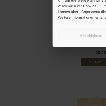
Um unsere Webseiten für Sie 
verwenden wir Cookies. Dur
können über »Anpassen« die 
Weitere Informationen erhalt
Schenk dir ein
Alle ablehnen
33 kleine Verwöhnmo
Bestell-Nr:
10,00
IN DEN WAR