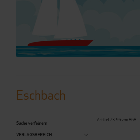
Eschbach
Artikel
73
-
96
von
868
Suche verfeinern
VERLAGSBEREICH