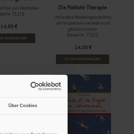
Die Rotkohl-Therapie
ichten zum Wohlfühlen
tell-Nr: 71213
Und andere Weisheitsgeschichten,
die Perspektiven verändern und
14,00 €
glücklich machen
Bestell-Nr: 71212
EN WARENKORB
14,00 €
IN DEN WARENKORB
Über Cookies