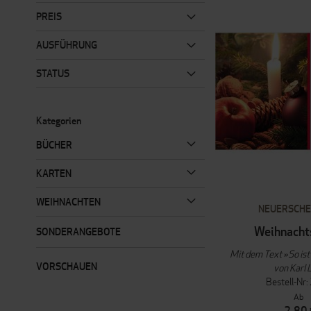
PREIS
AUSFÜHRUNG
STATUS
Kategorien
BÜCHER
KARTEN
WEIHNACHTEN
NEUERSCHE
Weihnacht
SONDERANGEBOTE
Mit dem Text »So is
VORSCHAUEN
von Karl 
Bestell-Nr
Ab
2,80 