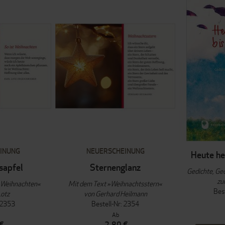
INUNG
NEUERSCHEINUNG
Heute hei
sapfel
Sternenglanz
Gedichte, Ge
zu
t Weihnachten«
Mit dem Text »Weihnachtsstern«
Bes
Lotz
von Gerhard Heilmann
: 2353
Bestell-Nr: 2354
Ab
€
2,80 €