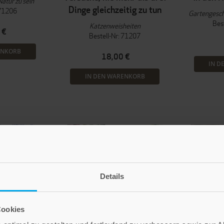
Natur zu sein
Dinge gleichzeitig zu tun
 71206
Gartengesch
Bes
Katzenweisheiten
 €
Bestell-Nr: 71207
ENKORB
18,00 €
IN D
IN DEN WARENKORB
Details
Cookies