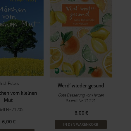
lrich Peters
Werd‘ wieder gesund
hen vom kleinen
Gute Besserung von Herzen
Mut
Bestell-Nr: 71221
tell-Nr: 71205
6,00 €
6,00 €
IN DEN WARENKORB