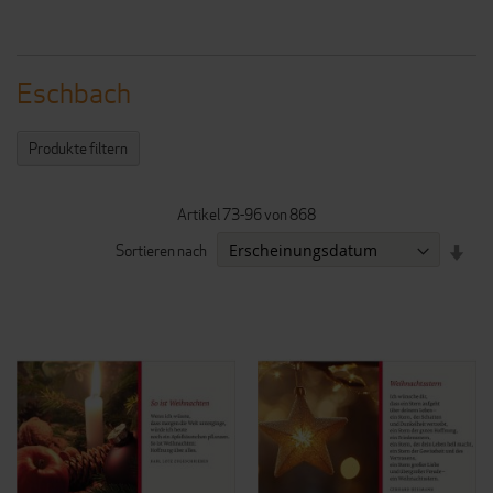
Eschbach
Produkte filtern
Artikel
73
-
96
von
868
IN
Sortieren nach
AUF
REI