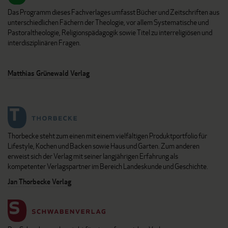
Das Programm dieses Fachverlages umfasst Bücher und Zeitschriften aus
unterschiedlichen Fächern der Theologie, vor allem Systematische und
Pastoraltheologie, Religionspädagogik sowie Titel zu interreligiösen und
interdisziplinären Fragen.
Matthias Grünewald Verlag
Thorbecke steht zum einen mit einem vielfältigen Produktportfolio für
Lifestyle, Kochen und Backen sowie Haus und Garten. Zum anderen
erweist sich der Verlag mit seiner langjährigen Erfahrung als
kompetenter Verlagspartner im Bereich Landeskunde und Geschichte.
Jan Thorbecke Verlag