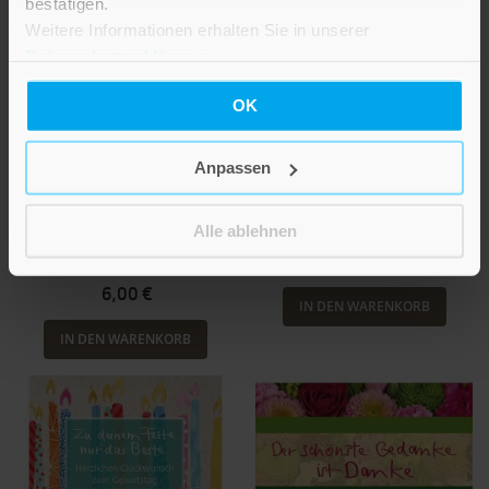
bestätigen.
Weitere Informationen erhalten Sie in unserer
Datenschutzerklärung
.
OK
Ulrich Peters
Werd‘ wieder gesund
Anpassen
Das Märchen vom
Gute Besserung von Herzen
kleinen Mut
Bestell-Nr: 71221
Alle ablehnen
Bestell-Nr: 71205
6,00 €
6,00 €
IN DEN WARENKORB
IN DEN WARENKORB