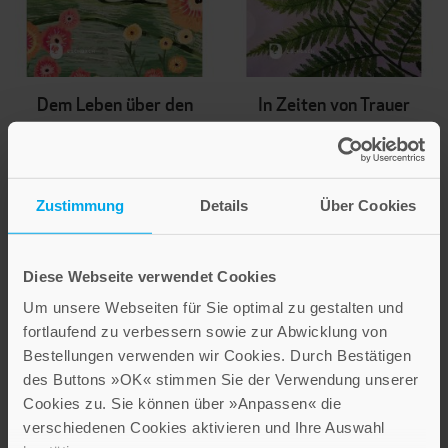
Dem Leben über den
In Zeiten von Trauer
Weg trauen
und Abschied
Worte voller Zuversicht
Worte der herzlichen
Bestell-Nr: 71217
Anteilnahme
Bestell-Nr: 71216
Zustimmung
Details
Über Cookies
7,50 €
7,50 €
IN DEN WARENKORB
Diese Webseite verwendet Cookies
IN DEN WARENKORB
Um unsere Webseiten für Sie optimal zu gestalten und
fortlaufend zu verbessern sowie zur Abwicklung von
Bestellungen verwenden wir Cookies. Durch Bestätigen
des Buttons »OK« stimmen Sie der Verwendung unserer
Cookies zu. Sie können über »Anpassen« die
verschiedenen Cookies aktivieren und Ihre Auswahl