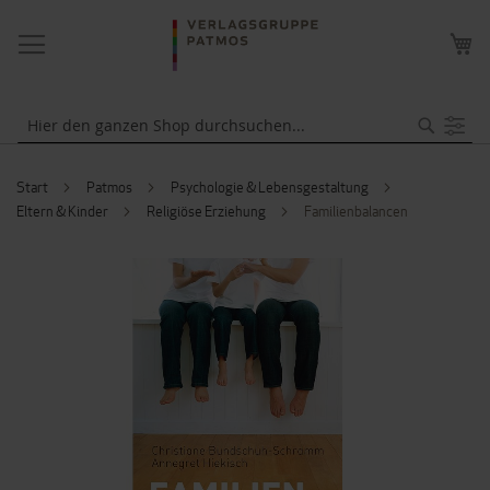
NAVIGATION
ME
UMSCHALTEN
WA
Suche
Start
Patmos
Psychologie & Lebensgestaltung
Eltern & Kinder
Religiöse Erziehung
Familienbalancen
ZUM
ENDE
DER
BILDERGALERIE
SPRINGEN