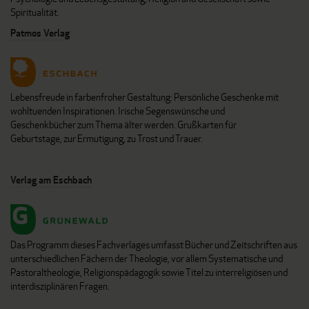
Spiritualität.
Patmos Verlag
Lebensfreude in farbenfroher Gestaltung: Persönliche Geschenke mit
wohltuenden Inspirationen. Irische Segenswünsche und
Geschenkbücher zum Thema älter werden. Grußkarten für
Geburtstage, zur Ermutigung, zu Trost und Trauer.
Verlag am Eschbach
Das Programm dieses Fachverlages umfasst Bücher und Zeitschriften aus
unterschiedlichen Fächern der Theologie, vor allem Systematische und
Pastoraltheologie, Religionspädagogik sowie Titel zu interreligiösen und
interdisziplinären Fragen.