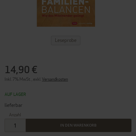
ZUM
Leseprobe
ANFANG
DER
BILDERGALERIE
SPRINGEN
14,90 €
Inkl. 7% MwSt.
,
exkl.
Versandkosten
AUF LAGER
lieferbar
Anzahl
IN DEN WARENKORB