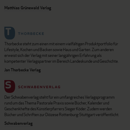
Matthias Grünewald Verlag
Thorbecke steht zum einen mit einem vielfältigen Produktportfolio für
Lifestyle, Kochen und Backen sowie Haus und Garten. Zum anderen
erweist sich der Verlag mit seiner langjährigen Erfahrung als
kompetenter Verlagspartner im Bereich Landeskunde und Geschichte.
Jan Thorbecke Verlag
Der Schwabenverlag steht für ein umfangreiches Verlagsprogramm
rund um das Thema Pastorale Praxis sowie Bücher, Kalender und
Geschenkhefte des Künstlerpfarrers Sieger Köder. Zudem werden
Bücher und Schriften zur Diözese Rottenburg-Stuttgart veröffentlicht.
Schwabenverlag