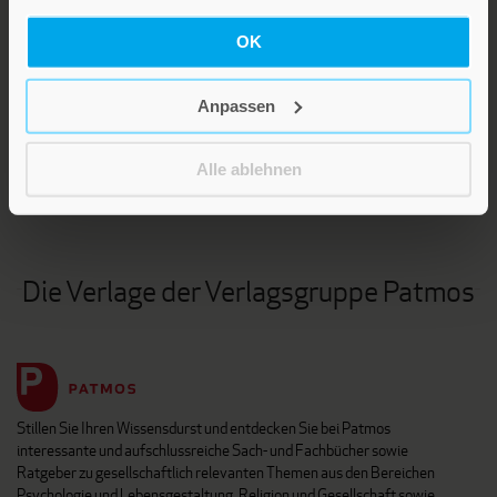
OK
LEBE GUT MAGAZIN
Anpassen
NEWSLETTER
KARRIERE
Alle ablehnen
KUNDENINFO
Die Verlage der Verlagsgruppe Patmos
Stillen Sie Ihren Wissensdurst und entdecken Sie bei Patmos
interessante und aufschlussreiche Sach- und Fachbücher sowie
Ratgeber zu gesellschaftlich relevanten Themen aus den Bereichen
Psychologie und Lebensgestaltung, Religion und Gesellschaft sowie