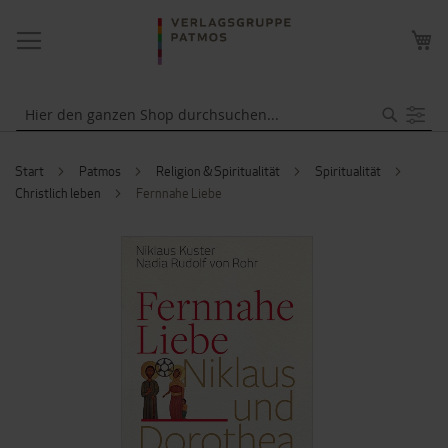
NAVIGATION
ME
UMSCHALTEN
WA
Suche
Start
Patmos
Religion & Spiritualität
Spiritualität
Christlich leben
Fernnahe Liebe
ZUM
ENDE
DER
BILDERGALERIE
SPRINGEN