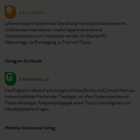
Lebensfreude in farbenfroher Gestaltung: Persönliche Geschenke mit
wohltuenden Inspirationen. Irische Segenswünsche und
Geschenkbücher zum Thema älter werden. Grußkarten für
Geburtstage, zur Ermutigung, zu Trost und Trauer.
Verlag am Eschbach
Das Programm dieses Fachverlages umfasst Bücher und Zeitschriften aus
unterschiedlichen Fächern der Theologie, vor allem Systematische und
Pastoraltheologie, Religionspädagogik sowie Titel zu interreligiösen und
interdisziplinären Fragen.
Matthias Grünewald Verlag