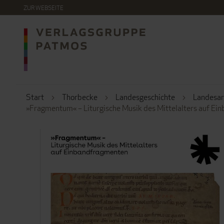
DIREKT
ZUR WEBSEITE
ZUM
INHALT
Start
Thorbecke
Landesgeschichte
Landesa
»Fragmentum« – Liturgische Musik des Mittelalters auf E
ZUM
ENDE
DER
BILDERGALERIE
SPRINGEN