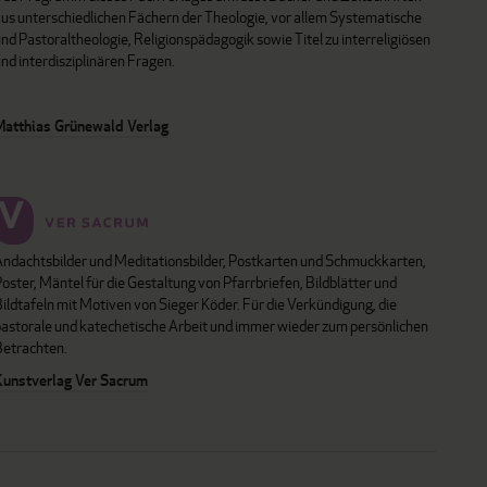
aus unterschiedlichen Fächern der Theologie, vor allem Systematische
nd Pastoraltheologie, Religionspädagogik sowie Titel zu interreligiösen
nd interdisziplinären Fragen.
Matthias Grünewald Verlag
Andachtsbilder und Meditationsbilder, Postkarten und Schmuckkarten,
oster, Mäntel für die Gestaltung von Pfarrbriefen, Bildblätter und
ildtafeln mit Motiven von Sieger Köder. Für die Verkündigung, die
pastorale und katechetische Arbeit und immer wieder zum persönlichen
Betrachten.
Kunstverlag Ver Sacrum