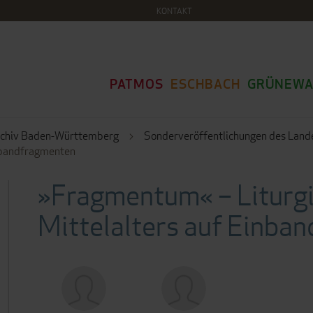
KONTAKT
PATMOS
ESCHBACH
GRÜNEWA
rchiv Baden-Württemberg
Sonderveröffentlichungen des Lan
inbandfragmenten
»Fragmentum« – Liturg
Mittelalters auf Einba