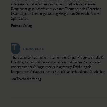
interessante und aufschlussreiche Sach- und Fachbücher sowie
Ratgeber zu gesellschaftlich relevanten Themen aus den Bereichen
Psychologie und Lebensgestaltung, Religion und Gesellschaft sowie
Spiritualität.
Patmos Verlag
Thorbecke steht zum einen mit einem vielfältigen Produktportfolio für
Lifestyle, Kochen und Backen sowie Haus und Garten. Zum anderen
erweist sich der Verlag mit seiner langjährigen Erfahrung als
kompetenter Verlagspartner im Bereich Landeskunde und Geschichte.
Jan Thorbecke Verlag