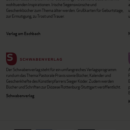
wohltuenden Inspirationen. Irische Segenswünsche und
Geschenkbücher zum Thema älter werden. Grußkarten für Geburtstage,
u
zur Ermutigung, zu Trost und Trauer.
u
Verlag am Eschbach
Der Schwabenverlag steht für ein umfangreiches Verlagsprogramm
P
rund um das Thema Pastorale Praxis sowie Bücher, Kalender und
B
Geschenkhefte des Künstlerpfarrers Sieger Köder. Zudem werden
Bücher und Schriften zur Diözese Rottenburg-Stuttgart veröffentlicht.
Schwabenverlag