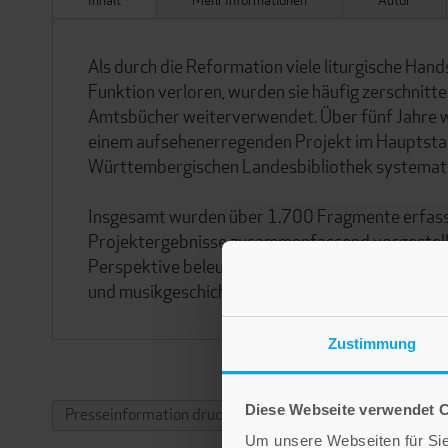
Als durch die Reformation viele liturgische Hand
Funktion verloren, wurden sie häufig zerschnit
Amtsbücher weiterverwendet. Über fünf Jahre w
einem aufsehenerregenden Projekt im Hauptstaat
Württembergischen Landesbibliothek systemati
Insgesamt wurden über 1.700 Fragmente erfasst, 
Projektergebnisse zusammenfassend vorgestellt
Perspektive beleuchtet. In einem Katalogteil wer
und musikgeschichtlichen Kontext eingeordnet.
Zustimmung
Diese Webseite verwendet 
Presseinformation drucken
Um unsere Webseiten für Sie 