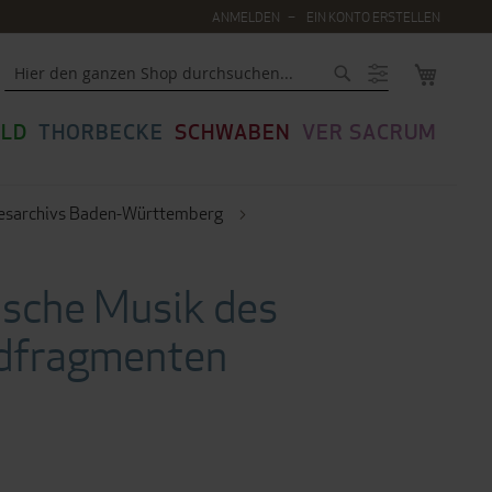
ANMELDEN
EIN KONTO ERSTELLEN
MEIN WA
Suche
LD
THORBECKE
SCHWABEN
VER SACRUM
desarchivs Baden-Württemberg
ische Musik des
ndfragmenten