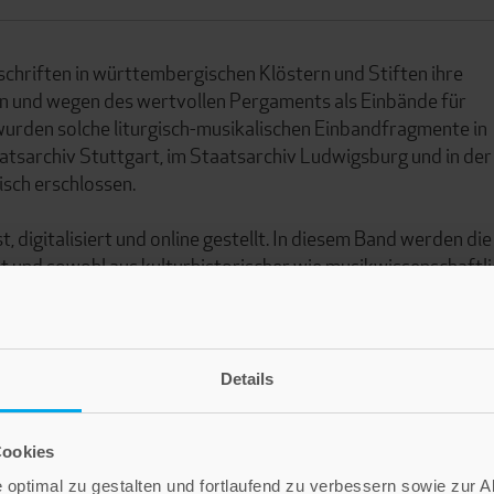
schriften in württembergischen Klöstern und Stiften ihre
ten und wegen des wertvollen Pergaments als Einbände für
urden solche liturgisch-musikalischen Einbandfragmente in
sarchiv Stuttgart, im Staatsarchiv Ludwigsburg und in der
sch erschlossen.
digitalisiert und online gestellt. In diesem Band werden die
 und sowohl aus kulturhistorischer wie musikwissenschaftli
den herausragende Einzelstücke vorgestellt und in ihren litu
Details
Cookies
optimal zu gestalten und fortlaufend zu verbessern sowie zur 