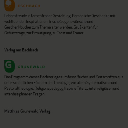
Lebensfreude in farbenfroher Gestaltung: Persönliche Geschenke mit
wohltuenden Inspirationen. Irische Segenswünsche und
Geschenkbücher zum Thema älter werden. Grußkarten für
Geburtstage, zur Ermutigung, zu Trost und Trauer.
Verlag am Eschbach
Das Programm dieses Fachverlages umfasst Bücher und Zeitschriften aus
unterschiedlichen Fächern der Theologie, vor allem Systematische und
Pastoraltheologie, Religionspädagogik sowie Titel zu interreligiösen und
interdisziplinären Fragen.
Matthias Grünewald Verlag