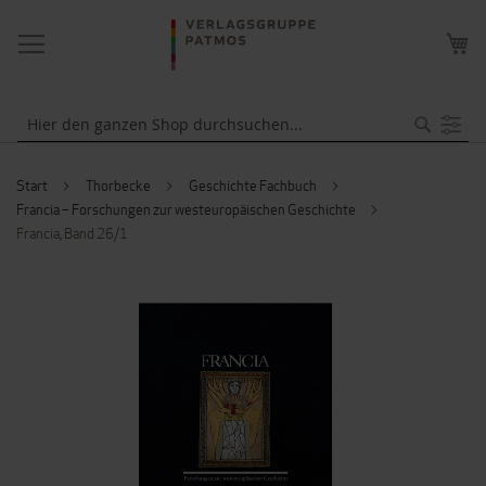
NAVIGATION
ME
UMSCHALTEN
WA
Suche
Start
Thorbecke
Geschichte Fachbuch
Francia – Forschungen zur westeuropäischen Geschichte
Francia, Band 26/1
ZUM
ENDE
DER
BILDERGALERIE
SPRINGEN