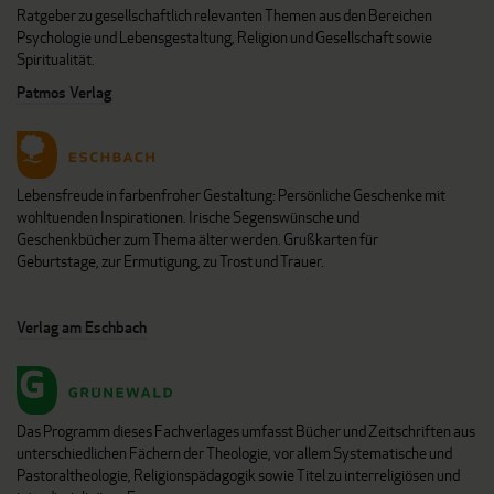
Ratgeber zu gesellschaftlich relevanten Themen aus den Bereichen
Psychologie und Lebensgestaltung, Religion und Gesellschaft sowie
Spiritualität.
Patmos Verlag
Lebensfreude in farbenfroher Gestaltung: Persönliche Geschenke mit
wohltuenden Inspirationen. Irische Segenswünsche und
Geschenkbücher zum Thema älter werden. Grußkarten für
Geburtstage, zur Ermutigung, zu Trost und Trauer.
Verlag am Eschbach
Das Programm dieses Fachverlages umfasst Bücher und Zeitschriften aus
unterschiedlichen Fächern der Theologie, vor allem Systematische und
Pastoraltheologie, Religionspädagogik sowie Titel zu interreligiösen und