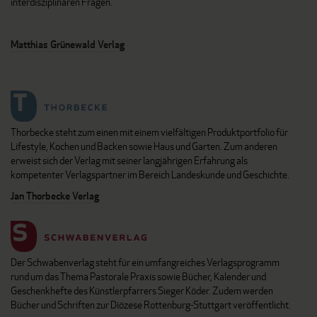
interdisziplinären Fragen.
Matthias Grünewald Verlag
Thorbecke steht zum einen mit einem vielfältigen Produktportfolio für
Lifestyle, Kochen und Backen sowie Haus und Garten. Zum anderen
erweist sich der Verlag mit seiner langjährigen Erfahrung als
kompetenter Verlagspartner im Bereich Landeskunde und Geschichte.
Jan Thorbecke Verlag
Der Schwabenverlag steht für ein umfangreiches Verlagsprogramm
rund um das Thema Pastorale Praxis sowie Bücher, Kalender und
Geschenkhefte des Künstlerpfarrers Sieger Köder. Zudem werden
Bücher und Schriften zur Diözese Rottenburg-Stuttgart veröffentlicht.