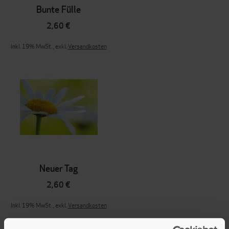
Bunte Fülle
2,60 €
Inkl. 19% MwSt.
,
exkl.
Versandkosten
Neuer Tag
2,60 €
Inkl. 19% MwSt.
,
exkl.
Versandkosten