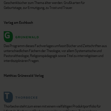
Geschenkbücher zum Thema älter werden. Grußkarten für
Geburtstage, zur Ermutigung, zu Trost und Trauer.
Verlag am Eschbach
Das Programm dieses Fachverlages umfasst Bücher und Zeitschriften aus
unterschiedlichen Fächern der Theologie, vor allem Systematische und
Pastoraltheologie, Religionspädagogik sowie Titel zu interreligiösen und
interdisziplinären Fragen.
Matthias Grünewald Verlag
Thorbecke steht zum einen mit einem vielfältigen Produktportfolio für