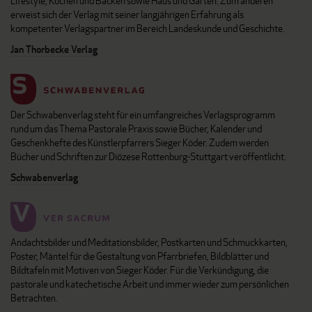
Lifestyle, Kochen und Backen sowie Haus und Garten. Zum anderen
erweist sich der Verlag mit seiner langjährigen Erfahrung als
kompetenter Verlagspartner im Bereich Landeskunde und Geschichte.
Jan Thorbecke Verlag
Der Schwabenverlag steht für ein umfangreiches Verlagsprogramm
rund um das Thema Pastorale Praxis sowie Bücher, Kalender und
Geschenkhefte des Künstlerpfarrers Sieger Köder. Zudem werden
Bücher und Schriften zur Diözese Rottenburg-Stuttgart veröffentlicht.
Schwabenverlag
Andachtsbilder und Meditationsbilder, Postkarten und Schmuckkarten,
Poster, Mäntel für die Gestaltung von Pfarrbriefen, Bildblätter und
Bildtafeln mit Motiven von Sieger Köder. Für die Verkündigung, die
pastorale und katechetische Arbeit und immer wieder zum persönlichen
Betrachten.