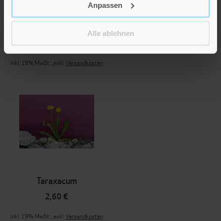
Anpassen
Sonnenstrahlen
Alle ablehnen
2,60 €
Inkl. 19% MwSt.
,
exkl.
Versandkosten
Taraxacum
2,60 €
Inkl. 19% MwSt.
,
exkl.
Versandkosten