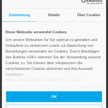
Zustimmung
Details
Über Cookies
Diese Webseite verwendet Cookies
Um unsere Webseiten für Sie optimal zu gestalten und
fortlaufend zu verbessern sowie zur Abwicklung von
Wanderschuhe
Bestellungen verwenden wir Cookies. Durch Bestätigen
2,60 €
des Buttons »OK« stimmen Sie der Verwendung unserer
Cookies zu. Sie können über »Anpassen« die
Inkl. 19% MwSt.
,
exkl.
Versandkosten
verschiedenen Cookies aktivieren und Ihre Auswahl
bestätigen.
Weitere Informationen erhalten Sie in unserer
Datenschutzerklärung
.
OK