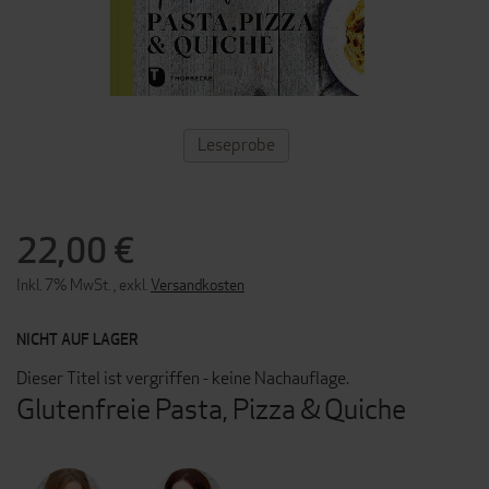
ZUM
Leseprobe
ANFANG
DER
BILDERGALERIE
SPRINGEN
22,00 €
Inkl. 7% MwSt.
,
exkl.
Versandkosten
NICHT AUF LAGER
Dieser Titel ist vergriffen - keine Nachauflage.
Glutenfreie Pasta, Pizza & Quiche