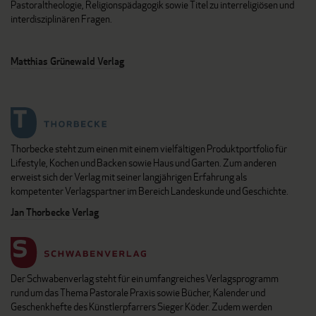
Pastoraltheologie, Religionspädagogik sowie Titel zu interreligiösen und
interdisziplinären Fragen.
Matthias Grünewald Verlag
Thorbecke steht zum einen mit einem vielfältigen Produktportfolio für
Lifestyle, Kochen und Backen sowie Haus und Garten. Zum anderen
erweist sich der Verlag mit seiner langjährigen Erfahrung als
kompetenter Verlagspartner im Bereich Landeskunde und Geschichte.
Jan Thorbecke Verlag
Der Schwabenverlag steht für ein umfangreiches Verlagsprogramm
rund um das Thema Pastorale Praxis sowie Bücher, Kalender und
Geschenkhefte des Künstlerpfarrers Sieger Köder. Zudem werden