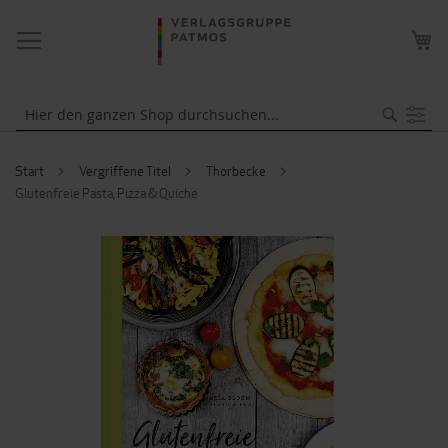
NAVIGATION
ME
UMSCHALTEN
WA
Suche
Start
Vergriffene Titel
Thorbecke
Glutenfreie Pasta, Pizza & Quiche
ZUM
ENDE
DER
BILDERGALERIE
SPRINGEN