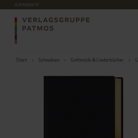
DIREKT
ZUR WEBSEITE
ZUM
INHALT
Start
Schwaben
Gotteslob & Liederbücher
G
ZUM
ENDE
DER
BILDERGALERIE
SPRINGEN