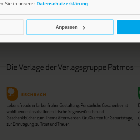
en Sie in unserer
Datenschutzerklärung
.
LEBE GUT MAGAZIN
NEWSLETTER
Anpassen
Die Verlage der Verlagsgruppe Patmos
Lebensfreude in farbenfroher Gestaltung: Persönliche Geschenke mit
wohltuenden Inspirationen. Irische Segenswünsche und
Geschenkbücher zum Thema älter werden. Grußkarten für Geburtstage,
u
zur Ermutigung, zu Trost und Trauer.
u