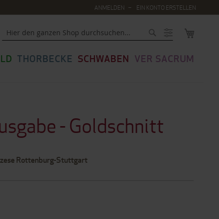
ANMELDEN
EIN KONTO ERSTELLEN
MEIN WA
Suche
LD
THORBECKE
SCHWABEN
VER SACRUM
usgabe - Goldschnitt
özese Rottenburg-Stuttgart