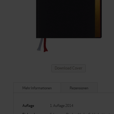
ZUM
Download Cover
ANFANG
DER
BILDERGALERIE
SPRINGEN
Mehr Informationen
Rezensionen
Mehr
Auflage
1. Auflage 2014
Informationen