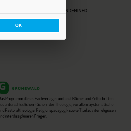
KARRIERE
KUNDENINFO
OK
Das Programm dieses Fachverlages umfasst Bücher und Zeitschriften
aus unterschiedlichen Fächern der Theologie, vor allem Systematische
nd Pastoraltheologie, Religionspädagogik sowie Titel zu interreligiösen
nd interdisziplinären Fragen.