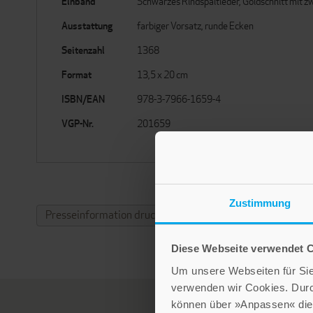
Einband
Schwarzes Rindspaltleder, Goldschnitt mit 
Ausstattung
farbiger Vorsatz, runde Ecken
Seitenzahl
1368
Format
13,5 x 20 cm
ISBN/EAN
978-3-7966-1659-4
VGP-Nr.
201659
Zustimmung
Presseinformation drucken
Diese Webseite verwendet 
Um unsere Webseiten für Sie 
verwenden wir Cookies. Dur
können über »Anpassen« die 