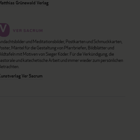
Matthias Grünewald Verlag
Andachtsbilder und Meditationsbilder, Postkarten und Schmuckkarten,
oster, Mäntel für die Gestaltung von Pfarrbriefen, Bildblätter und
ildtafeln mit Motiven von Sieger Köder. Für die Verkündigung, die
pastorale und katechetische Arbeit und immer wieder zum persönlichen
Betrachten.
Kunstverlag Ver Sacrum