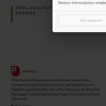
Weitere Informationen erhalt
Alle ablehnen
Stillen Sie Ihren Wissensdurst und entdecken Sie bei Patmos
interessante und aufschlussreiche Sach- und Fachbücher sowie
Ratgeber zu gesellschaftlich relevanten Themen aus den Bereichen
Psychologie und Lebensgestaltung, Religion und Gesellschaft sowie
Spiritualität.
Patmos Verlag