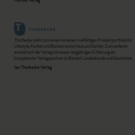
Thorbecke steht zum einen mit einem vielfältigen Produktportfolio für
Lifestyle, Kochen und Backen sowie Haus und Garten. Zum anderen
erweist sich der Verlag mit seiner langjährigen Erfahrung als
kompetenter Verlagspartner im Bereich Landeskunde und Geschichte.
Jan Thorbecke Verlag