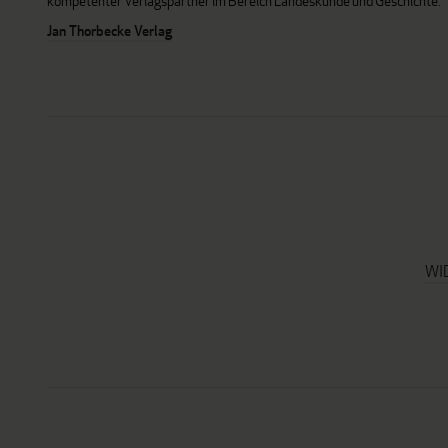
kompetenter Verlagspartner im Bereich Landeskunde und Geschichte.
Jan Thorbecke Verlag
WI