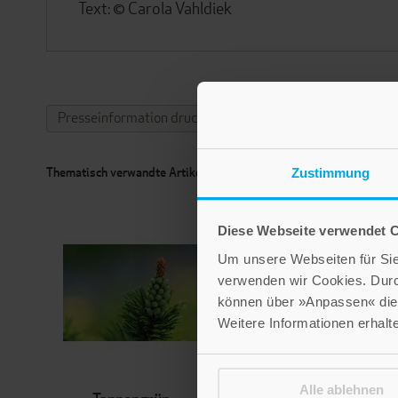
Text: © Carola Vahldiek
Presseinformation drucken
Thematisch verwandte Artikel
Zustimmung
Diese Webseite verwendet 
Um unsere Webseiten für Sie 
verwenden wir Cookies. Dur
können über »Anpassen« die 
Weitere Informationen erhalt
Alle ablehnen