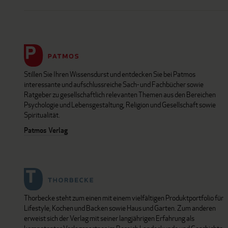
Stillen Sie Ihren Wissensdurst und entdecken Sie bei Patmos
interessante und aufschlussreiche Sach- und Fachbücher sowie
Ratgeber zu gesellschaftlich relevanten Themen aus den Bereichen
Psychologie und Lebensgestaltung, Religion und Gesellschaft sowie
Spiritualität.
Patmos Verlag
Thorbecke steht zum einen mit einem vielfältigen Produktportfolio für
Lifestyle, Kochen und Backen sowie Haus und Garten. Zum anderen
erweist sich der Verlag mit seiner langjährigen Erfahrung als