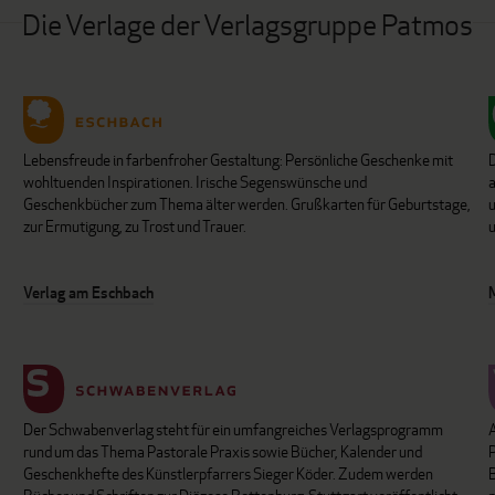
Die Verlage der Verlagsgruppe Patmos
Lebensfreude in farbenfroher Gestaltung: Persönliche Geschenke mit
wohltuenden Inspirationen. Irische Segenswünsche und
Geschenkbücher zum Thema älter werden. Grußkarten für Geburtstage,
u
zur Ermutigung, zu Trost und Trauer.
u
Verlag am Eschbach
Der Schwabenverlag steht für ein umfangreiches Verlagsprogramm
P
rund um das Thema Pastorale Praxis sowie Bücher, Kalender und
B
Geschenkhefte des Künstlerpfarrers Sieger Köder. Zudem werden