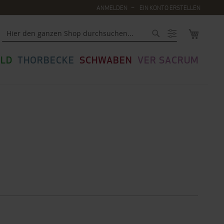
ANMELDEN
EIN KONTO ERSTELLEN
MEIN WA
Suche
LD
THORBECKE
SCHWABEN
VER SACRUM