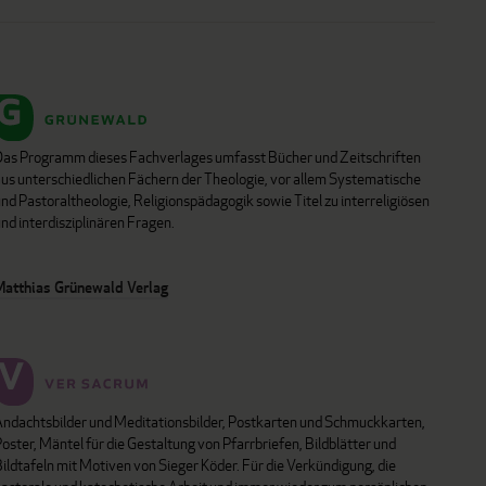
Das Programm dieses Fachverlages umfasst Bücher und Zeitschriften
aus unterschiedlichen Fächern der Theologie, vor allem Systematische
nd Pastoraltheologie, Religionspädagogik sowie Titel zu interreligiösen
nd interdisziplinären Fragen.
Matthias Grünewald Verlag
Andachtsbilder und Meditationsbilder, Postkarten und Schmuckkarten,
oster, Mäntel für die Gestaltung von Pfarrbriefen, Bildblätter und
ildtafeln mit Motiven von Sieger Köder. Für die Verkündigung, die