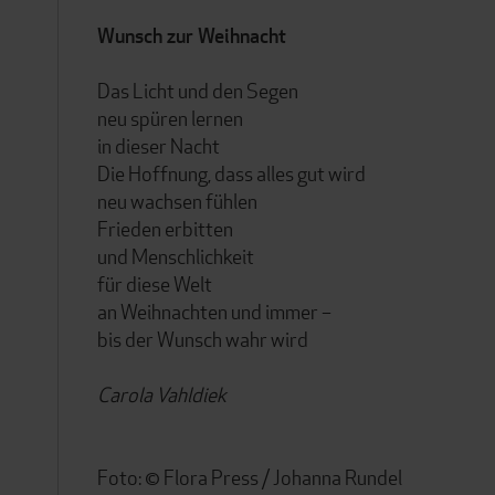
Wunsch zur Weihnacht
Das Licht und den Segen
neu spüren lernen
in dieser Nacht
Die Hoffnung, dass alles gut wird
neu wachsen fühlen
Frieden erbitten
und Menschlichkeit
für diese Welt
an Weihnachten und immer –
bis der Wunsch wahr wird
Carola Vahldiek
Foto: © Flora Press / Johanna Rundel