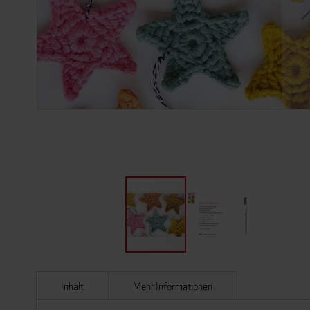
ZUM
ANFANG
DER
Inhalt
Mehr Informationen
BILDERGALERIE
SPRINGEN