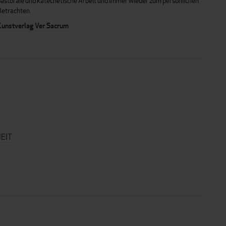
pastorale und katechetische Arbeit und immer wieder zum persönlichen
Betrachten.
Kunstverlag Ver Sacrum
EIT