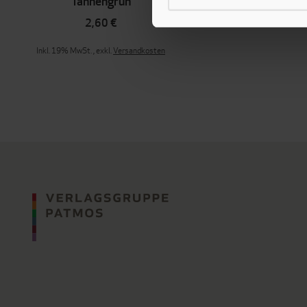
Tannengrün
2,60 €
Inkl. 19% MwSt.
,
exkl.
Versandkosten